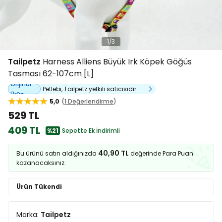
1
/
3
Tailpetz
Harness Alliens Büyük Irk Köpek Göğüs
Tasması 62-107cm [L]
Orijinal
Petlebi, Tailpetz yetkili satıcısıdır.
Ürün
5,0
1 Değerlendirme
529 TL
409 TL
%21
Sepette Ek İndirimli
40,90 TL
Bu ürünü satın aldığınızda
değerinde Para Puan
kazanacaksınız.
Ürün Tükendi
Marka:
Tailpetz