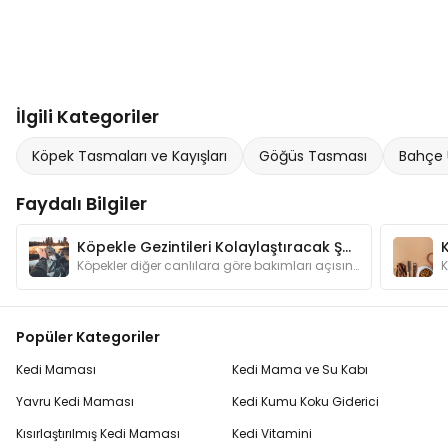
İlgili Kategoriler
Köpek Tasmaları ve Kayışları
Göğüs Tasması
Bahçe 
Faydalı Bilgiler
Köpekle Gezintileri Kolaylaştıracak Şeyler
Köpekler diğer canlılara göre bakımları açısından bizlere daha bağımlı hayvanlardır. Gezintilere çıkarken dikkat etmemiz gerekenleri biliyor muyuz?
Popüler Kategoriler
Kedi Maması
Kedi Mama ve Su Kabı
Yavru Kedi Maması
Kedi Kumu Koku Giderici
Kısırlaştırılmış Kedi Maması
Kedi Vitamini