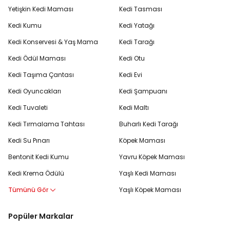
Yetişkin Kedi Maması
Kedi Tasması
Kedi Kumu
Kedi Yatağı
Kedi Konservesi & Yaş Mama
Kedi Tarağı
Kedi Ödül Maması
Kedi Otu
Kedi Taşıma Çantası
Kedi Evi
Kedi Oyuncakları
Kedi Şampuanı
Kedi Tuvaleti
Kedi Maltı
Kedi Tırmalama Tahtası
Buharlı Kedi Tarağı
Kedi Su Pınarı
Köpek Maması
Bentonit Kedi Kumu
Yavru Köpek Maması
Kedi Krema Ödülü
Yaşlı Kedi Maması
Tümünü Gör
Yaşlı Köpek Maması
Popüler Markalar