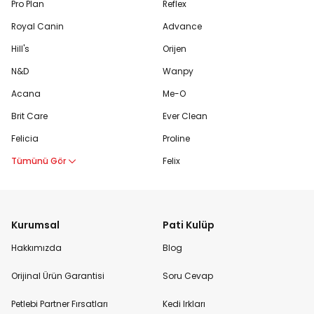
Pro Plan
Reflex
Royal Canin
Advance
Hill's
Orijen
N&D
Wanpy
Acana
Me-O
Brit Care
Ever Clean
Felicia
Proline
Tümünü Gör
Felix
Kurumsal
Pati Kulüp
Hakkımızda
Blog
Orijinal Ürün Garantisi
Soru Cevap
Petlebi Partner Fırsatları
Kedi Irkları