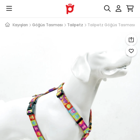
rı ve Kayışları
Göğüs Tasması
Tailpetz
Tailpetz Göğüs Tasması