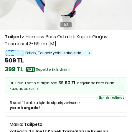
1
/
3
Tailpetz
Harness Pass Orta Irk Köpek Göğüs
Tasması 42-69cm [M]
Orijinal
Petlebi, Tailpetz yetkili satıcısıdır.
Ürün
509 TL
399 TL
%21
Sepette Ek İndirimli
39,90 TL
Bu ürünü satın aldığınızda
değerinde Para Puan
kazanacaksınız.
Hızlı Teslimat
5 saat 11 dakika
içinde sipariş verirseniz
yarın kargoda!
Marka:
Tailpetz
Kategori:
Tailpetz Köpek Tasmaları ve Kayışları