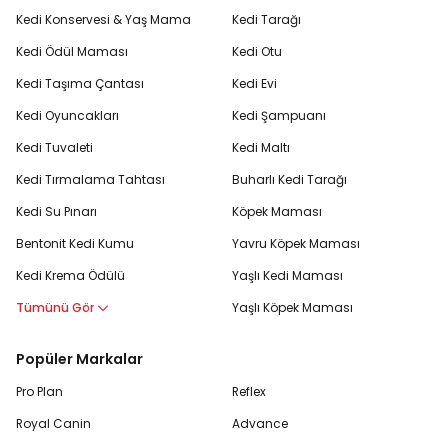
Kedi Konservesi & Yaş Mama
Kedi Tarağı
Kedi Ödül Maması
Kedi Otu
Kedi Taşıma Çantası
Kedi Evi
Kedi Oyuncakları
Kedi Şampuanı
Kedi Tuvaleti
Kedi Maltı
Kedi Tırmalama Tahtası
Buharlı Kedi Tarağı
Kedi Su Pınarı
Köpek Maması
Bentonit Kedi Kumu
Yavru Köpek Maması
Kedi Krema Ödülü
Yaşlı Kedi Maması
Tümünü Gör
Yaşlı Köpek Maması
Popüler Markalar
Pro Plan
Reflex
Royal Canin
Advance