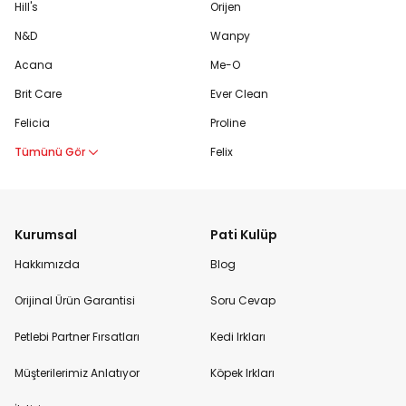
Hill's
Orijen
N&D
Wanpy
Acana
Me-O
Brit Care
Ever Clean
Felicia
Proline
Tümünü Gör
Felix
Kurumsal
Pati Kulüp
Hakkımızda
Blog
Orijinal Ürün Garantisi
Soru Cevap
Petlebi Partner Fırsatları
Kedi Irkları
Müşterilerimiz Anlatıyor
Köpek Irkları