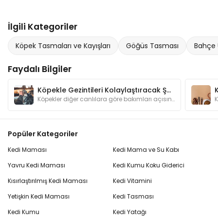
İlgili Kategoriler
Köpek Tasmaları ve Kayışları
Göğüs Tasması
Bahçe 
Faydalı Bilgiler
Köpekle Gezintileri Kolaylaştıracak Şeyler
Köpekler diğer canlılara göre bakımları açısından bizlere daha bağımlı hayvanlardır. Gezintilere çıkarken dikkat etmemiz gerekenleri biliyor muyuz?
Popüler Kategoriler
Kedi Maması
Kedi Mama ve Su Kabı
Yavru Kedi Maması
Kedi Kumu Koku Giderici
Kısırlaştırılmış Kedi Maması
Kedi Vitamini
Yetişkin Kedi Maması
Kedi Tasması
Kedi Kumu
Kedi Yatağı