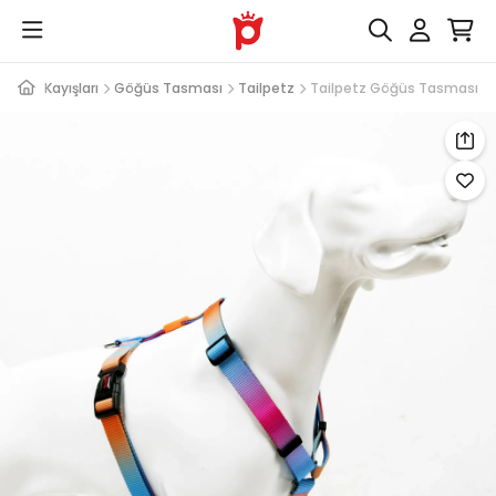
rı ve Kayışları
Göğüs Tasması
Tailpetz
Tailpetz Göğüs Tasması