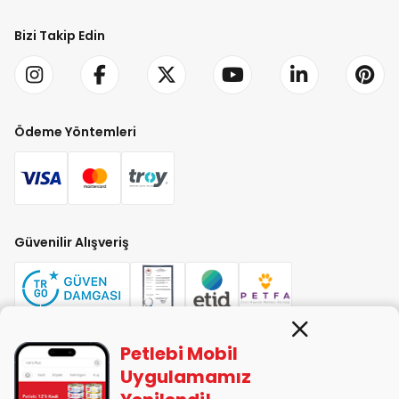
Bizi Takip Edin
Ödeme Yöntemleri
Güvenilir Alışveriş
Petlebi Mobil
PETLEBİ EVCİL HAYVAN ÜRÜNLERİ PAZ. SAN. TİC. LTD. ŞTİ. Alaşarköy Mah.
Uygulamamız
1. Alaşar Cad. No: 9 Osmangazi/Bursa