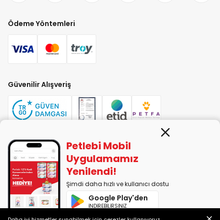
Ödeme Yöntemleri
Güvenilir Alışveriş
Petlebi Mobil
PETLEBİ EVCİL HAYVAN ÜRÜNLERİ PAZ. SAN. TİC. LTD. ŞTİ. Alaşarköy Mah.
Uygulamamız
1. Alaşar Cad. No: 9 Osmangazi/Bursa
Yenilendi!
7290599225 vergi numarasıyla Uludağ Vergi Dairesi'ne bağlıdır.
Şimdi daha hızlı ve kullanıcı dostu
Google Play'den
2014-2026 © petlebi.com v11.86.0
İNDİREBİLİRSİNİZ
Bursa'da sevgiyle yapıldı.
Daha iyi hizmetler sunabilmek için çerezler kullanıyoruz.