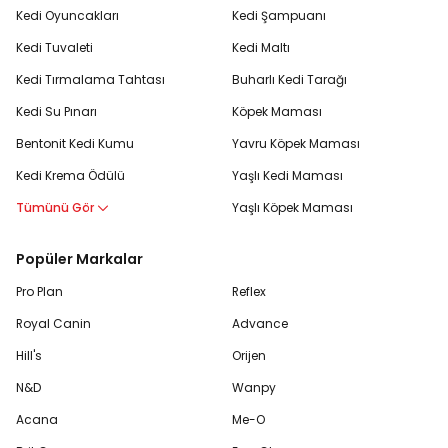
Kedi Oyuncakları
Kedi Şampuanı
Kedi Tuvaleti
Kedi Maltı
Kedi Tırmalama Tahtası
Buharlı Kedi Tarağı
Kedi Su Pınarı
Köpek Maması
Bentonit Kedi Kumu
Yavru Köpek Maması
Kedi Krema Ödülü
Yaşlı Kedi Maması
Tümünü Gör
Yaşlı Köpek Maması
Popüler Markalar
Pro Plan
Reflex
Royal Canin
Advance
Hill's
Orijen
N&D
Wanpy
Acana
Me-O