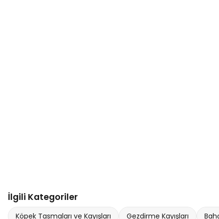
İlgili Kategoriler
Köpek Tasmaları ve Kayışları
Gezdirme Kayışları
Bahç