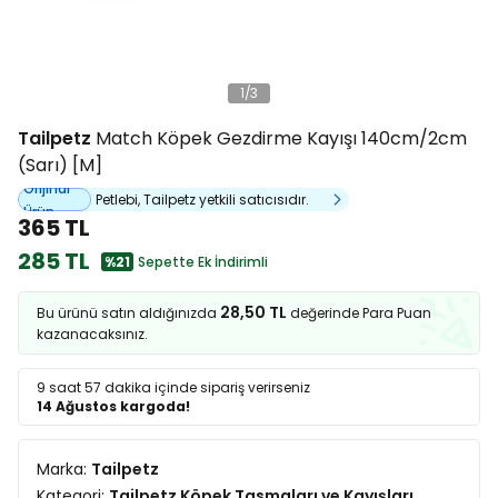
1
/
3
Tailpetz
Match Köpek Gezdirme Kayışı 140cm/2cm
(Sarı) [M]
Orijinal
Petlebi, Tailpetz yetkili satıcısıdır.
Ürün
365 TL
285 TL
%21
Sepette Ek İndirimli
28,50 TL
Bu ürünü satın aldığınızda
değerinde Para Puan
kazanacaksınız.
9 saat 57 dakika
içinde sipariş verirseniz
14 Ağustos kargoda!
Marka:
Tailpetz
Kategori:
Tailpetz Köpek Tasmaları ve Kayışları