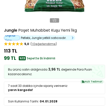
1
/
2
Jungle
Poşet Muhabbet Kuşu Yemi 1kg
Orijinal
Petlebi, Jungle yetkili satıcısıdır.
Ürün
5,0
1 Değerlendirme
113 TL
99 TL
%13
Sepette Ek İndirimli
3,96 TL
Bu ürünü satın aldığınızda
değerinde Para Puan
kazanacaksınız.
Hızlı Teslimat
7 saat 33 dakika
içinde sipariş verirseniz
yarın kargoda!
Son Kullanma Tarihi:
04.01.2028