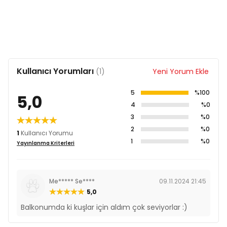
ile değiştirilmelidir.
Kabukların yemlikler de kalması kuşlar tarafından
yem sanılması sonucu aç kalması en çok
karşılaşılan problemdir.
Kafesinde daima taze ve temiz su bulundurunuz.
Kullanıcı Yorumları
(1)
Yeni Yorum Ekle
5
%100
5,0
4
%0
3
%0
2
%0
1
Kullanıcı Yorumu
1
%0
Yayınlanma Kriterleri
Me***** Se****
09.11.2024 21:45
5,0
Balkonumda ki kuşlar için aldım çok seviyorlar :)