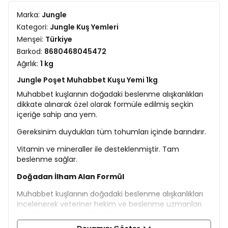
Marka:
Jungle
Kategori:
Jungle Kuş Yemleri
Menşei:
Türkiye
Barkod:
8680468045472
Ağırlık:
1 kg
Jungle Poşet Muhabbet Kuşu Yemi 1kg
Muhabbet kuşlarının doğadaki beslenme alışkanlıkları
dikkate alınarak özel olarak formüle edilmiş seçkin
içeriğe sahip ana yem.
Gereksinim duydukları tüm tohumları içinde barındırır.
Vitamin ve mineraller ile desteklenmiştir. Tam
beslenme sağlar.
Doğadan İlham Alan Formül
Muhabbet kuşlarının doğadaki beslenme alışkanlıkları
incelenerek veteriner hekim ve beslenme uzmanları
tarafından özenle geliştirildi.