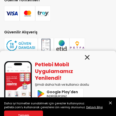
Güvenilir Alışveriş
Petlebi Mobil
PETLEBİ EVCİL HAYVAN ÜRÜNLERİ PAZ. SAN. TİC. LTD. ŞTİ. Alaşarköy Mah.
Uygulamamız
1. Alaşar Cad. No: 9 Osmangazi/Bursa
Yenilendi!
7290599225 vergi numarasıyla Uludağ Vergi Dairesi'ne bağlıdır.
Şimdi daha hızlı ve kullanıcı dostu
Google Play'den
2014-2026 © petlebi.com v11.88.0
İNDİREBİLİRSİNİZ
Bursa'da sevgiyle yapıldı.
Daha iyi hizmetler sunabilmek için çerezler kullanıyoruz.
App Store'dan
petlebi.com'u kullanarak çerezlere izin vermiş olursunuz.
Detaylı Bilgi
İNDİREBİLİRSİNİZ
Sepete Ekle
Tamam