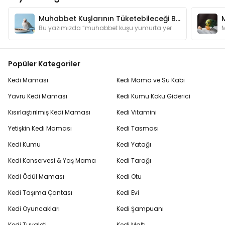
Muhabbet Kuşlarının Tüketebileceği Besinler ve Sağlıklı Beslenme Önerileri
Bu yazımızda “muhabbet kuşu yumurta yer mi?”, “muhabbet kuşu çekirdek yer mi?”, “muhabbet kuşu peynir yer mi?” sorularının cevaplarını bulabilirsiniz.
Popüler Kategoriler
Kedi Maması
Kedi Mama ve Su Kabı
Yavru Kedi Maması
Kedi Kumu Koku Giderici
Kısırlaştırılmış Kedi Maması
Kedi Vitamini
Yetişkin Kedi Maması
Kedi Tasması
Kedi Kumu
Kedi Yatağı
Kedi Konservesi & Yaş Mama
Kedi Tarağı
Kedi Ödül Maması
Kedi Otu
Kedi Taşıma Çantası
Kedi Evi
Kedi Oyuncakları
Kedi Şampuanı
Kedi Tuvaleti
Kedi Maltı