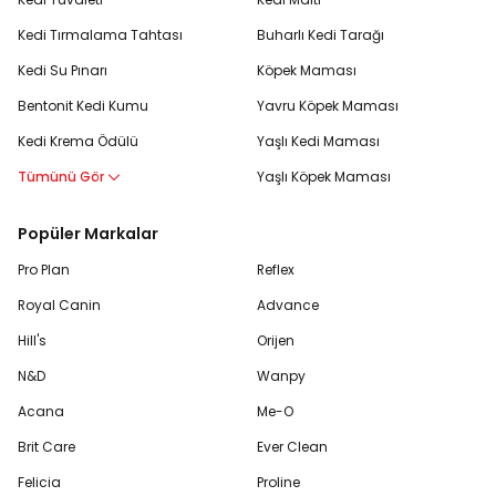
Kedi Tırmalama Tahtası
Buharlı Kedi Tarağı
Kedi Su Pınarı
Köpek Maması
Bentonit Kedi Kumu
Yavru Köpek Maması
Kedi Krema Ödülü
Yaşlı Kedi Maması
Tümünü Gör
Yaşlı Köpek Maması
Popüler Markalar
Pro Plan
Reflex
Royal Canin
Advance
Hill's
Orijen
N&D
Wanpy
Acana
Me-O
Brit Care
Ever Clean
Felicia
Proline