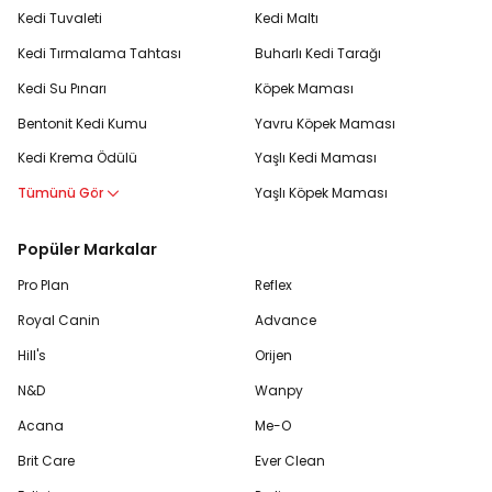
Kedi Tuvaleti
Kedi Maltı
Kedi Tırmalama Tahtası
Buharlı Kedi Tarağı
Kedi Su Pınarı
Köpek Maması
Bentonit Kedi Kumu
Yavru Köpek Maması
Kedi Krema Ödülü
Yaşlı Kedi Maması
Tümünü Gör
Yaşlı Köpek Maması
Popüler Markalar
Pro Plan
Reflex
Royal Canin
Advance
Hill's
Orijen
N&D
Wanpy
Acana
Me-O
Brit Care
Ever Clean