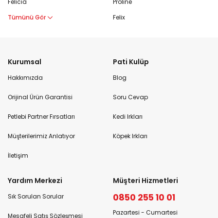
Felicia
Proline
Tümünü Gör
Felix
Kurumsal
Pati Kulüp
Hakkımızda
Blog
Orijinal Ürün Garantisi
Soru Cevap
Petlebi Partner Fırsatları
Kedi Irkları
Müşterilerimiz Anlatıyor
Köpek Irkları
İletişim
Yardım Merkezi
Müşteri Hizmetleri
0850 255 10 01
Sık Sorulan Sorular
Pazartesi - Cumartesi
Mesafeli Satış Sözleşmesi