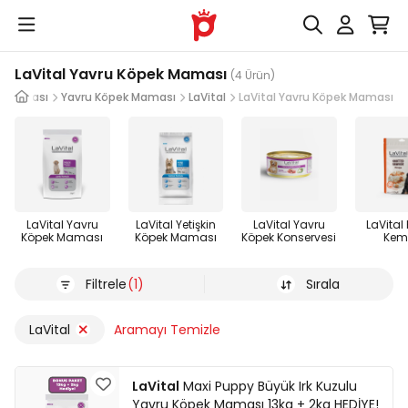
LaVital Yavru Köpek Maması
(4 Ürün)
k Maması
Yavru Köpek Maması
LaVital
LaVital Yavru Köpek Maması
LaVital Yavru
LaVital Yetişkin
LaVital Yavru
LaVital
Köpek Maması
Köpek Maması
Köpek Konservesi
Kem
Filtrele
(1)
Sırala
LaVital
Aramayı Temizle
LaVital
Maxi Puppy Büyük Irk Kuzulu
Yavru Köpek Maması 13kg + 2kg HEDİYE!