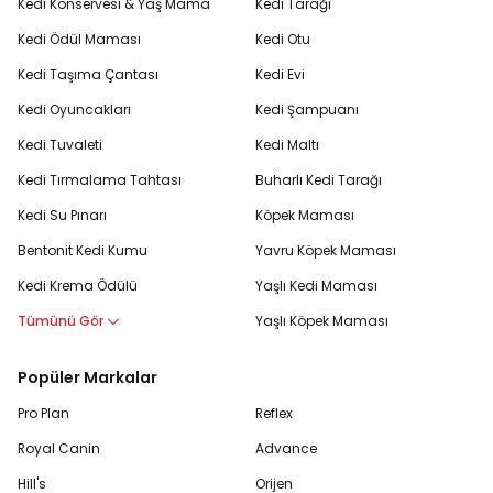
Kedi Konservesi & Yaş Mama
Kedi Tarağı
Kedi Ödül Maması
Kedi Otu
Kedi Taşıma Çantası
Kedi Evi
Kedi Oyuncakları
Kedi Şampuanı
Kedi Tuvaleti
Kedi Maltı
Kedi Tırmalama Tahtası
Buharlı Kedi Tarağı
Kedi Su Pınarı
Köpek Maması
Bentonit Kedi Kumu
Yavru Köpek Maması
Kedi Krema Ödülü
Yaşlı Kedi Maması
Tümünü Gör
Yaşlı Köpek Maması
Popüler Markalar
Pro Plan
Reflex
Royal Canin
Advance
Hill's
Orijen