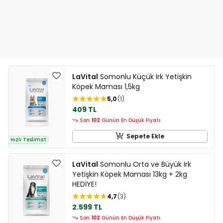
LaVital
Somonlu Küçük Irk Yetişkin
Köpek Maması 1,5kg
5,0
1
409 TL
Son
102
Günün En Düşük Fiyatı
Sepete Ekle
Hızlı Teslimat
LaVital
Somonlu Orta ve Büyük Irk
Yetişkin Köpek Maması 13kg + 2kg
HEDİYE!
4,7
3
2.599 TL
Son
102
Günün En Düşük Fiyatı