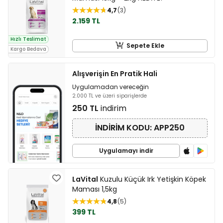
4,7
3
2.159 TL
Hızlı Teslimat
Sepete Ekle
Kargo Bedava
Alışverişin En Pratik Hali
Uygulamadan vereceğin
2.000 TL ve üzeri siparişlerde
250 TL
indirim
İNDİRİM KODU: APP250
Uygulamayı indir
LaVital
Kuzulu Küçük Irk Yetişkin Köpek
Maması 1,5kg
4,8
5
399 TL