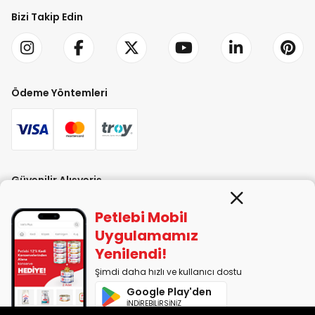
Bizi Takip Edin
Ödeme Yöntemleri
Güvenilir Alışveriş
Petlebi Mobil
Uygulamamız
Yenilendi!
Şimdi daha hızlı ve kullanıcı dostu
PETLEBİ EVCİL HAYVAN ÜRÜNLERİ PAZ. SAN. TİC. LTD. ŞTİ. Alaşarköy Mah.
Google Play'den
1. Alaşar Cad. No: 9 Osmangazi/Bursa
İNDİREBİLİRSİNİZ
7290599225 vergi numarasıyla Uludağ Vergi Dairesi'ne bağlıdır.