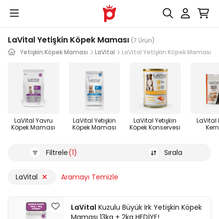
LaVital Yetişkin Köpek Maması
(7 Ürün)
ması
Yetişkin Köpek Maması
LaVital
LaVital Yetişkin Köpek Maması
LaVital Yavru
LaVital Yetişkin
LaVital Yetişkin
LaVital
Köpek Maması
Köpek Maması
Köpek Konservesi
Kem
Filtrele
(1)
Sırala
LaVital
Aramayı Temizle
LaVital
Kuzulu Büyük Irk Yetişkin Köpek
Maması 13kg + 2kg HEDİYE!