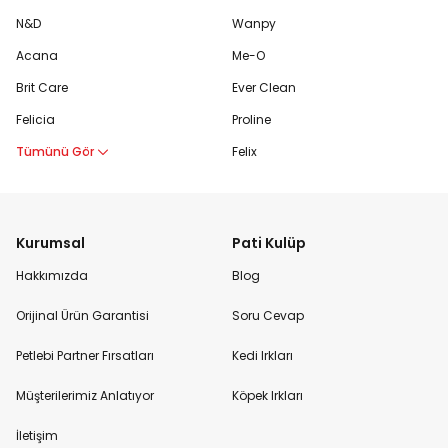
N&D
Wanpy
Acana
Me-O
Brit Care
Ever Clean
Felicia
Proline
Tümünü Gör
Felix
Kurumsal
Pati Kulüp
Hakkımızda
Blog
Orijinal Ürün Garantisi
Soru Cevap
Petlebi Partner Fırsatları
Kedi Irkları
Müşterilerimiz Anlatıyor
Köpek Irkları
İletişim