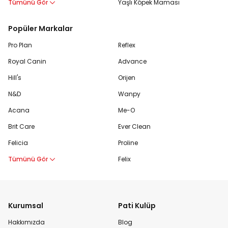
Tümünü Gör
Yaşlı Köpek Maması
Popüler Markalar
Pro Plan
Reflex
Royal Canin
Advance
Hill's
Orijen
N&D
Wanpy
Acana
Me-O
Brit Care
Ever Clean
Felicia
Proline
Tümünü Gör
Felix
Kurumsal
Pati Kulüp
Hakkımızda
Blog