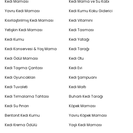
Kedi Maması
Kedi Mama ve Su Kabı
Yavru Kedi Maması
Kedi Kumu Koku Giderici
Kısırlaştırılmış Kedi Maması
Kedi Vitamini
Yetişkin Kedi Maması
Kedi Tasması
Kedi Kumu
Kedi Yatağı
Kedi Konservesi & Yaş Mama
Kedi Tarağı
Kedi Ödül Maması
Kedi Otu
Kedi Taşıma Çantası
Kedi Evi
Kedi Oyuncakları
Kedi Şampuanı
Kedi Tuvaleti
Kedi Maltı
Kedi Tırmalama Tahtası
Buharlı Kedi Tarağı
Kedi Su Pınarı
Köpek Maması
Bentonit Kedi Kumu
Yavru Köpek Maması
Kedi Krema Ödülü
Yaşlı Kedi Maması