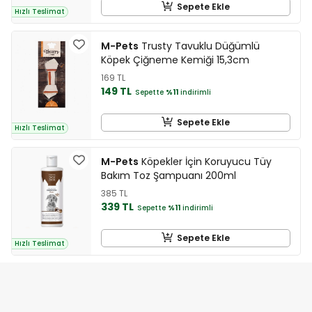
Sepete Ekle
Hızlı Teslimat
M-Pets
Trusty Tavuklu Düğümlü
Köpek Çiğneme Kemiği 15,3cm
169 TL
149 TL
Sepette
%11
indirimli
Sepete Ekle
Hızlı Teslimat
M-Pets
Köpekler İçin Koruyucu Tüy
Bakım Toz Şampuanı 200ml
385 TL
339 TL
Sepette
%11
indirimli
Sepete Ekle
Hızlı Teslimat