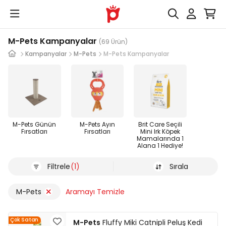
M-Pets Kampanyalar
(69 Ürün)
Kampanyalar
M-Pets
M-Pets Kampanyalar
M-Pets Günün
M-Pets Ayın
Brit Care Seçili
Fırsatları
Fırsatları
Mini Irk Köpek
Mamalarında 1
Alana 1 Hediye!
Filtrele
(1)
Sırala
M-Pets
Aramayı Temizle
Çok Satan
M-Pets
Fluffy Miki Catnipli Peluş Kedi