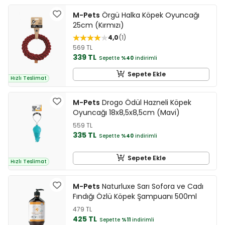
M-Pets
Örgü Halka Köpek Oyuncağı
25cm (Kırmızı)
4,0
1
569 TL
339 TL
Sepette
%40
indirimli
Sepete Ekle
Hızlı Teslimat
M-Pets
Drogo Ödül Hazneli Köpek
Oyuncağı 18x8,5x8,5cm (Mavi)
559 TL
335 TL
Sepette
%40
indirimli
Sepete Ekle
Hızlı Teslimat
M-Pets
Naturluxe Sarı Sofora ve Cadı
Fındığı Özlü Köpek Şampuanı 500ml
479 TL
425 TL
Sepette
%11
indirimli