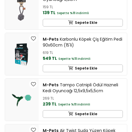
159 TL
139 TL
Sepette
%11
indirimli
Sepete Ekle
M-Pets
Karbonlu Köpek Çiş Eğitim Pedi
90x60cm (15'li)
619 TL
549 TL
Sepette
%11
indirimli
Sepete Ekle
M-Pets
Tampo Catnipli Ödül Hazneli
Kedi Oyuncağı 12,5x9,5x5,5cm
269 TL
239 TL
Sepette
%11
indirimli
Sepete Ekle
M-Pets
Air Twist Suda Yüzen Köpek