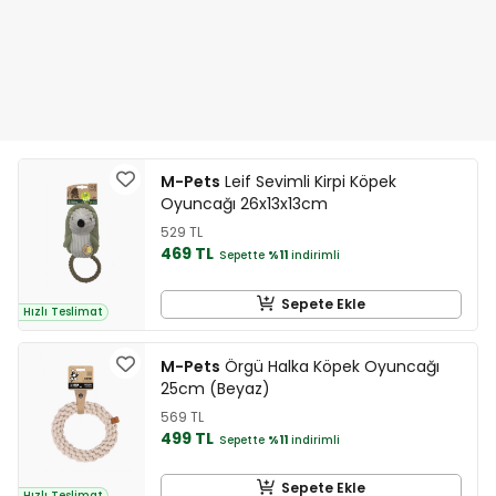
M-Pets
Leif Sevimli Kirpi Köpek
Oyuncağı 26x13x13cm
529 TL
469 TL
Sepette
%11
indirimli
Sepete Ekle
Hızlı Teslimat
M-Pets
Örgü Halka Köpek Oyuncağı
25cm (Beyaz)
569 TL
499 TL
Sepette
%11
indirimli
Sepete Ekle
Hızlı Teslimat