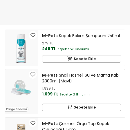
M-Pets
Köpek Bakım Şampuanı 250ml
279 TL
249 TL
Sepette
%11
indirimli
Sepete Ekle
M-Pets
Snail Hazneli Su ve Mama Kabı
2800ml (Mavi)
1.939 TL
1.699 TL
Sepette
%11
indirimli
Sepete Ekle
Kargo Bedava
M-Pets
Çekmeli Örgü Top Köpek
Oyuncağı 6,5cm