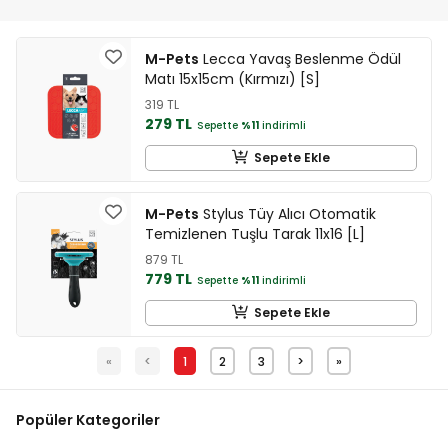
M-Pets
Lecca Yavaş Beslenme Ödül
Matı 15x15cm (Kırmızı) [S]
319 TL
279 TL
Sepette
%11
indirimli
Sepete Ekle
M-Pets
Stylus Tüy Alıcı Otomatik
Temizlenen Tuşlu Tarak 11x16 [L]
879 TL
779 TL
Sepette
%11
indirimli
Sepete Ekle
«
<
1
2
3
>
»
Popüler Kategoriler