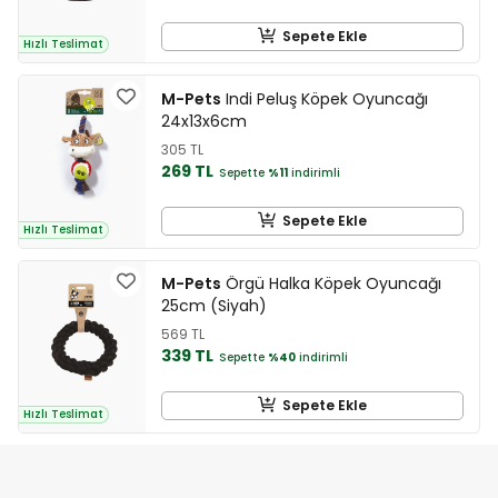
Sepete Ekle
Hızlı Teslimat
M-Pets
Indi Peluş Köpek Oyuncağı
24x13x6cm
305 TL
269 TL
Sepette
%11
indirimli
Sepete Ekle
Hızlı Teslimat
M-Pets
Örgü Halka Köpek Oyuncağı
25cm (Siyah)
569 TL
339 TL
Sepette
%40
indirimli
Sepete Ekle
Hızlı Teslimat