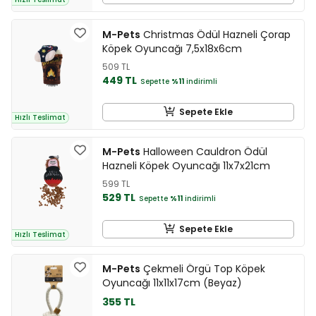
M-Pets
Christmas Ödül Hazneli Çorap
Köpek Oyuncağı 7,5x18x6cm
509 TL
449 TL
Sepette
%11
indirimli
Sepete Ekle
Hızlı Teslimat
M-Pets
Halloween Cauldron Ödül
Hazneli Köpek Oyuncağı 11x7x21cm
599 TL
529 TL
Sepette
%11
indirimli
Sepete Ekle
Hızlı Teslimat
M-Pets
Çekmeli Örgü Top Köpek
Oyuncağı 11x11x17cm (Beyaz)
355 TL