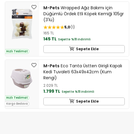
M-Pets
Wrapped Ağız Bakımı için
Düğümlü Ördek Etli Köpek Kemiği 105gr
(3'lü)
5,0
1
165 TL
145 TL
Sepette
%11
indirimli
Sepete Ekle
Hızlı Teslimat
M-Pets
Eco Tanta Üstten Girişli Kapalı
Kedi Tuvaleti 63x49x42cm (Kum
Rengi)
2.029 TL
1.799 TL
Sepette
%11
indirimli
Hızlı Teslimat
Sepete Ekle
Kargo Bedava