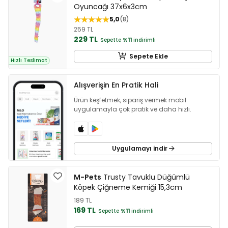
Oyuncağı 37x6x3cm
5,0
8
259 TL
229 TL
Sepette
%11
indirimli
Sepete Ekle
Hızlı Teslimat
Alışverişin En Pratik Hali
Ürün keşfetmek, sipariş vermek mobil
uygulamayla çok pratik ve daha hızlı.
Uygulamayı indir
M-Pets
Trusty Tavuklu Düğümlü
Köpek Çiğneme Kemiği 15,3cm
189 TL
169 TL
Sepette
%11
indirimli