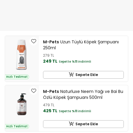
M-Pets
Uzun Tüylü Köpek Şampuanı
250ml
279 TL
249 TL
Sepette
%11
indirimli
Sepete Ekle
Hızlı Teslimat
M-Pets
Naturluxe Neem Yağı ve Bai Bu
Özlü Köpek Şampuanı 500ml
479 TL
425 TL
Sepette
%11
indirimli
Sepete Ekle
Hızlı Teslimat