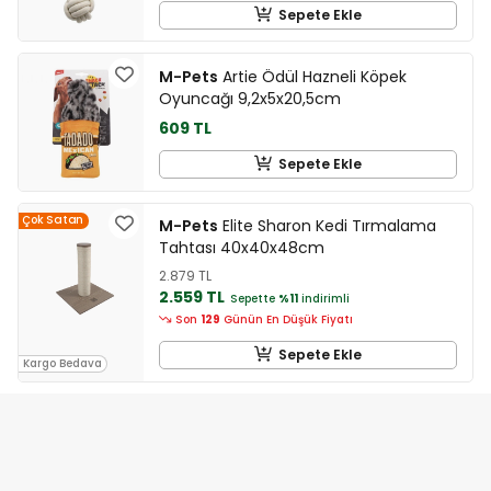
Sepete Ekle
M-Pets
Artie Ödül Hazneli Köpek
Oyuncağı 9,2x5x20,5cm
609 TL
Sepete Ekle
Çok Satan
M-Pets
Elite Sharon Kedi Tırmalama
Tahtası 40x40x48cm
2.879 TL
2.559 TL
Sepette
%11
indirimli
Son
129
Günün En Düşük Fiyatı
Sepete Ekle
Kargo Bedava