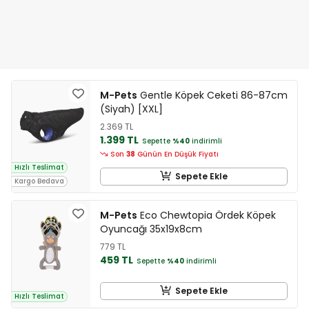
M-Pets
Gentle Köpek Ceketi 86-87cm
(Siyah) [XXL]
2.369 TL
1.399 TL
Sepette
%40
indirimli
Son
38
Günün En Düşük Fiyatı
Hızlı Teslimat
Sepete Ekle
Kargo Bedava
M-Pets
Eco Chewtopia Ördek Köpek
Oyuncağı 35x19x8cm
779 TL
459 TL
Sepette
%40
indirimli
Sepete Ekle
Hızlı Teslimat