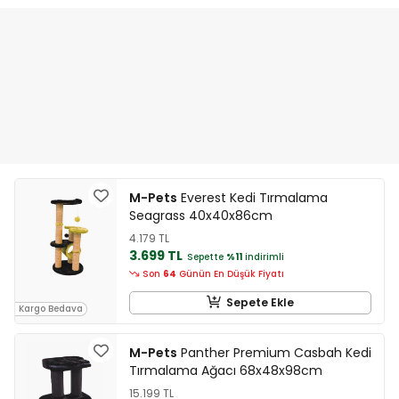
M-Pets
Everest Kedi Tırmalama
Seagrass 40x40x86cm
4.179 TL
3.699 TL
Sepette
%11
indirimli
Son
64
Günün En Düşük Fiyatı
Sepete Ekle
Kargo Bedava
M-Pets
Panther Premium Casbah Kedi
Tırmalama Ağacı 68x48x98cm
15.199 TL