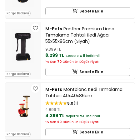
Sepete Ekle
Kargo Bedava
M-Pets
Panther Premium Liana
Tırmalama Tahtalı Kedi Ağacı
55x55x96cm (Siyah)
9.399 TL
8.299 TL
Sepette
%11
indirimli
Son
70
Günün En Düşük Fiyatı
Sepete Ekle
Kargo Bedava
M-Pets
Montblanc Kedi Tırmalama
Tahtası 40x40x86cm
5,0
1
4.899 TL
4.359 TL
Sepette
%11
indirimli
Son
90
Günün En Düşük Fiyatı
Sepete Ekle
Kargo Bedava