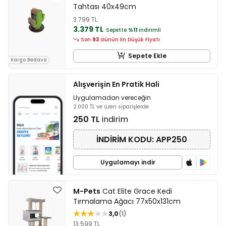
Tahtası 40x49cm
3.799 TL
3.379 TL
Sepette
%11
indirimli
Son
93
Günün En Düşük Fiyatı
Sepete Ekle
Kargo Bedava
Alışverişin En Pratik Hali
Uygulamadan vereceğin
2.000 TL ve üzeri siparişlerde
250 TL
indirim
İNDİRİM KODU: APP250
Uygulamayı indir
M-Pets
Cat Elite Grace Kedi
Tırmalama Ağacı 77x50x131cm
3,0
1
13.599 TL