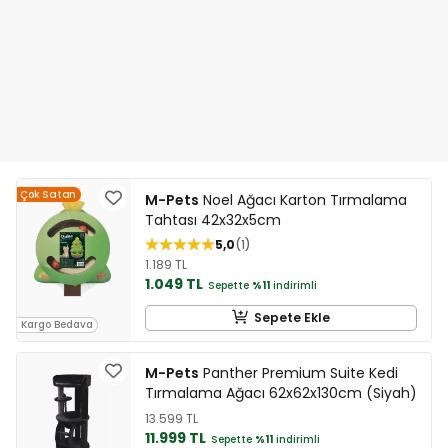
Çok Satan
M-Pets
Noel Ağacı Karton Tırmalama
Tahtası 42x32x5cm
5,0
1
1.189 TL
1.049 TL
Sepette
%11
indirimli
Sepete Ekle
Kargo Bedava
M-Pets
Panther Premium Suite Kedi
Tırmalama Ağacı 62x62x130cm (Siyah)
13.599 TL
11.999 TL
Sepette
%11
indirimli