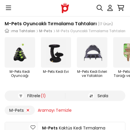
M-Pets Oyuncaklı Tırmalama Tahtaları
(17 Ürün)
Tırmalama Tahtaları
M-Pets
M-Pets Oyuncaklı Tırmalama Tahtaları
M-Pets Kedi
M-Pets Kedi Evi
M-Pets Kedi Evleri
M-Pets
Oyuncağı
ve Yatakları
Tarağı ve
Filtrele
(1)
Sırala
M-Pets
Aramayı Temizle
M-Pets
Kaktüs Kedi Tırmalama