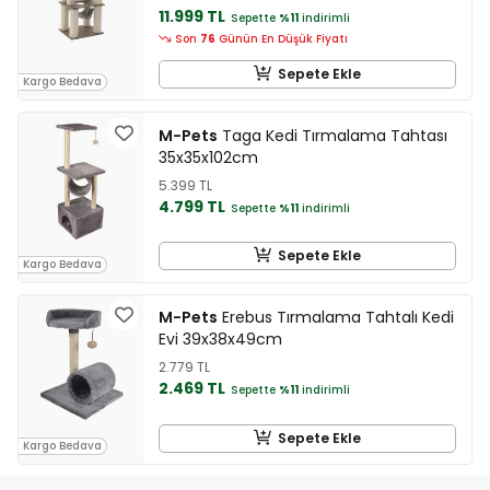
11.999 TL
Sepette
%11
indirimli
Son
76
Günün En Düşük Fiyatı
Sepete Ekle
Kargo Bedava
M-Pets
Taga Kedi Tırmalama Tahtası
35x35x102cm
5.399 TL
4.799 TL
Sepette
%11
indirimli
Sepete Ekle
Kargo Bedava
M-Pets
Erebus Tırmalama Tahtalı Kedi
Evi 39x38x49cm
2.779 TL
2.469 TL
Sepette
%11
indirimli
Sepete Ekle
Kargo Bedava