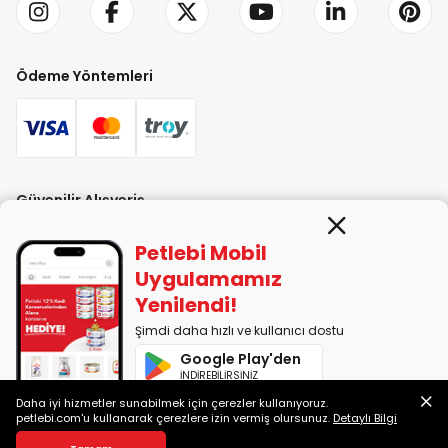
Ödeme Yöntemleri
Güvenilir Alışveriş
Petlebi Mobil
Uygulamamız
Yenilendi!
Şimdi daha hızlı ve kullanıcı dostu
PETLEBİ EVCİL HAYVAN ÜRÜNLERİ PAZ. SAN. TİC. LTD. ŞTİ. Alaşarköy Mah.
Google Play'den
1. Alaşar Cad. No: 9 Osmangazi/Bursa
İNDİREBİLİRSİNİZ
7290599225 vergi numarasıyla Uludağ Vergi Dairesi'ne bağlıdır.
Daha iyi hizmetler sunabilmek için çerezler kullanıyoruz.
App Store'dan
petlebi.com'u kullanarak çerezlere izin vermiş olursunuz.
Detaylı Bilgi
İNDİREBİLİRSİNİZ
2014-2026 © petlebi.com v11.89.0