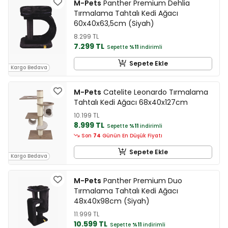
M-Pets
Panther Premium Dehlia
Tırmalama Tahtalı Kedi Ağacı
60x40x63,5cm (Siyah)
8.299 TL
7.299 TL
Sepette
%11
indirimli
Sepete Ekle
Kargo Bedava
M-Pets
Catelite Leonardo Tırmalama
Tahtalı Kedi Ağacı 68x40x127cm
10.199 TL
8.999 TL
Sepette
%11
indirimli
Son
74
Günün En Düşük Fiyatı
Sepete Ekle
Kargo Bedava
M-Pets
Panther Premium Duo
Tırmalama Tahtalı Kedi Ağacı
48x40x98cm (Siyah)
11.999 TL
10.599 TL
Sepette
%11
indirimli