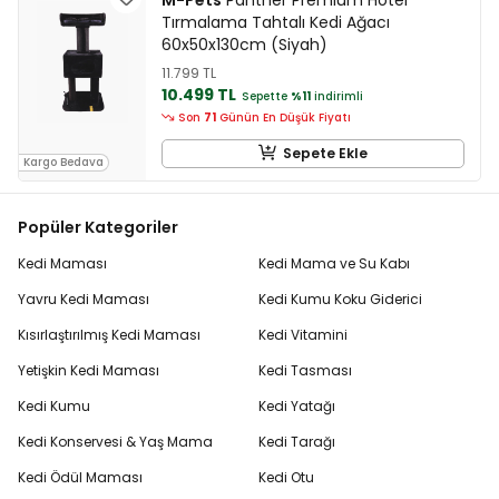
M-Pets
Panther Premium Hotel
Tırmalama Tahtalı Kedi Ağacı
60x50x130cm (Siyah)
11.799 TL
10.499 TL
Sepette
%11
indirimli
Son
71
Günün En Düşük Fiyatı
Sepete Ekle
Kargo Bedava
Popüler Kategoriler
Kedi Maması
Kedi Mama ve Su Kabı
Yavru Kedi Maması
Kedi Kumu Koku Giderici
Kısırlaştırılmış Kedi Maması
Kedi Vitamini
Yetişkin Kedi Maması
Kedi Tasması
Kedi Kumu
Kedi Yatağı
Kedi Konservesi & Yaş Mama
Kedi Tarağı
Kedi Ödül Maması
Kedi Otu