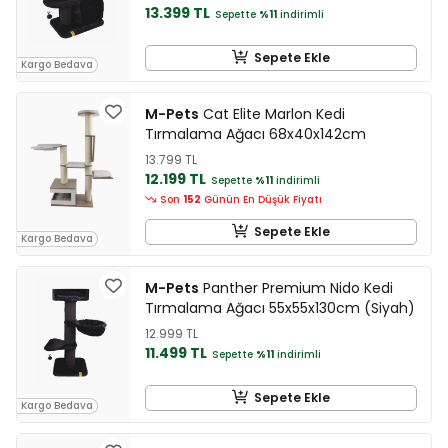
13.399 TL
Sepette
%11
indirimli
Sepete Ekle
Kargo Bedava
M-Pets
Cat Elite Marlon Kedi
Tırmalama Ağacı 68x40x142cm
13.799 TL
12.199 TL
Sepette
%11
indirimli
Son
152
Günün En Düşük Fiyatı
Sepete Ekle
Kargo Bedava
M-Pets
Panther Premium Nido Kedi
Tırmalama Ağacı 55x55x130cm (Siyah)
12.999 TL
11.499 TL
Sepette
%11
indirimli
Sepete Ekle
Kargo Bedava