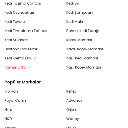
Kedi Taşıma Çantası
Kedi Evi
Kedi Oyuncakları
Kedi Şampuanı
Kedi Tuvaleti
Kedi Maltı
Kedi Tırmalama Tahtası
Buharlı Kedi Tarağı
Kedi Su Pınarı
Köpek Maması
Bentonit Kedi Kumu
Yavru Köpek Maması
Kedi Krema Ödülü
Yaşlı Kedi Maması
Tümünü Gör
Yaşlı Köpek Maması
Popüler Markalar
Pro Plan
Reflex
Royal Canin
Advance
Hill's
Orijen
N&D
Wanpy
Acana
Me-O