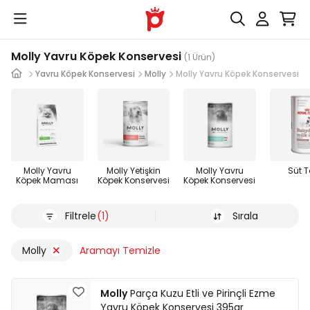
Molly Yavru Köpek Konservesi
(1 Ürün)
Maması
Yavru Köpek Konservesi
Molly
Molly Yavru Köpek Konservesi
Molly Yavru
Molly Yetişkin
Molly Yavru
Süt 
Köpek Maması
Köpek Konservesi
Köpek Konservesi
Filtrele
(1)
Sırala
Molly
Aramayı Temizle
Molly
Parça Kuzu Etli ve Pirinçli Ezme
Yavru Köpek Konservesi 395gr