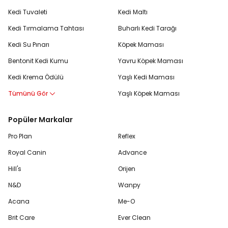
Kedi Tuvaleti
Kedi Maltı
Kedi Tırmalama Tahtası
Buharlı Kedi Tarağı
Kedi Su Pınarı
Köpek Maması
Bentonit Kedi Kumu
Yavru Köpek Maması
Kedi Krema Ödülü
Yaşlı Kedi Maması
Tümünü Gör
Yaşlı Köpek Maması
Popüler Markalar
Pro Plan
Reflex
Royal Canin
Advance
Hill's
Orijen
N&D
Wanpy
Acana
Me-O
Brit Care
Ever Clean