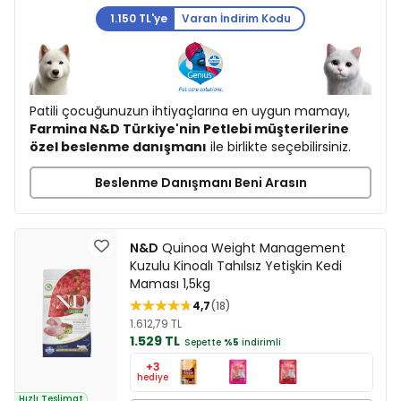
1.150 TL'ye
Varan İndirim Kodu
Patili çocuğunuzun ihtiyaçlarına en uygun mamayı,
Farmina N&D Türkiye'nin Petlebi müşterilerine
özel beslenme danışmanı
ile birlikte seçebilirsiniz.
Beslenme Danışmanı Beni Arasın
N&D
Quinoa Weight Management
Kuzulu Kinoalı Tahılsız Yetişkin Kedi
Maması 1,5kg
4,7
18
1.612,79 TL
1.529 TL
Sepette
%5
indirimli
+3
hediye
Hızlı Teslimat