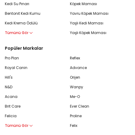
Kedi Su Pınarı
Köpek Maması
Bentonit Kedi Kumu
Yavru Köpek Maması
Kedi Krema Ödülü
Yaşlı Kedi Maması
Tümünü Gör
Yaşlı Köpek Maması
Popüler Markalar
Pro Plan
Reflex
Royal Canin
Advance
Hill's
Orijen
N&D
Wanpy
Acana
Me-O
Brit Care
Ever Clean
Felicia
Proline
Tümünü Gör
Felix