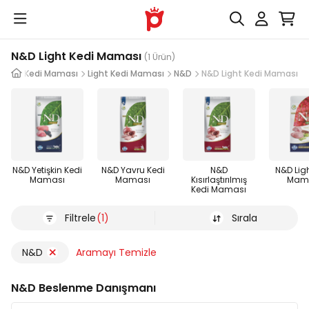
N&D Light Kedi Maması
(1 Ürün)
leri
Kedi Maması
Light Kedi Maması
N&D
N&D Light Kedi Maması
N&D Yetişkin Kedi
N&D Yavru Kedi
N&D
N&D Lig
Maması
Maması
Kısırlaştırılmış
Mam
Kedi Maması
Filtrele
(1)
Sırala
N&D
Aramayı Temizle
N&D Beslenme Danışmanı