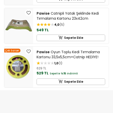
Pawise
Catnipli Yatak Şeklinde Kedi
Tırmalama Kartonu 23x42cm
4,0
5
549 TL
Sepete Ekle
Çok Satan
Pawise
Oyun Toplu Kedi Tırmalama
Kartonu 33,5x5,5cm+Catnip HEDİYE!
1,0
1
629 TL
529 TL
Sepette
%15
indirimli
Sepete Ekle