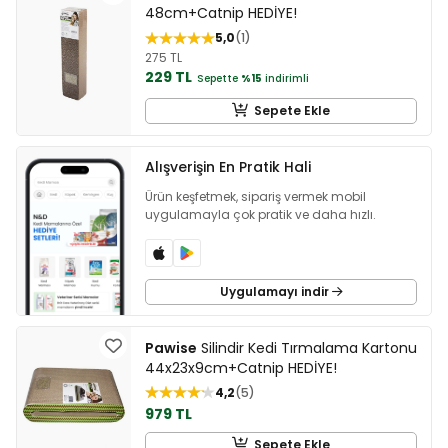
48cm+Catnip HEDİYE!
5,0
1
275 TL
229 TL
Sepette
%15
indirimli
Sepete Ekle
Alışverişin En Pratik Hali
Ürün keşfetmek, sipariş vermek mobil
uygulamayla çok pratik ve daha hızlı.
Uygulamayı indir
Pawise
Silindir Kedi Tırmalama Kartonu
44x23x9cm+Catnip HEDİYE!
4,2
5
979 TL
Sepete Ekle