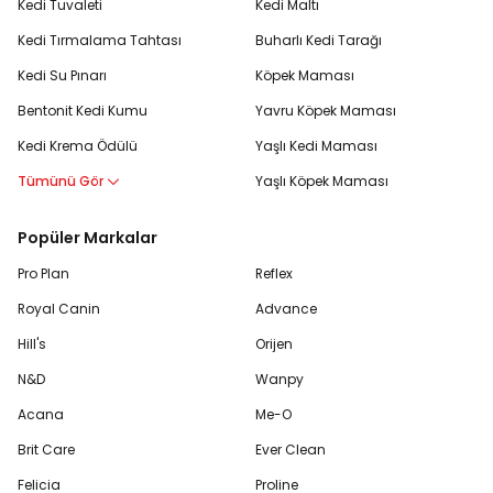
Kedi Tuvaleti
Kedi Maltı
Kedi Tırmalama Tahtası
Buharlı Kedi Tarağı
Kedi Su Pınarı
Köpek Maması
Bentonit Kedi Kumu
Yavru Köpek Maması
Kedi Krema Ödülü
Yaşlı Kedi Maması
Tümünü Gör
Yaşlı Köpek Maması
Popüler Markalar
Pro Plan
Reflex
Royal Canin
Advance
Hill's
Orijen
N&D
Wanpy
Acana
Me-O
Brit Care
Ever Clean
Felicia
Proline