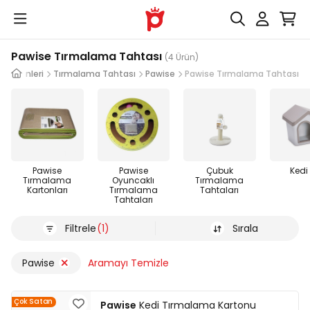
Pawise Tırmalama Tahtası
(4 Ürün)
di Ürünleri
Tırmalama Tahtası
Pawise
Pawise Tırmalama Tahtası
Pawise
Pawise
Çubuk
Kedi 
Tırmalama
Oyuncaklı
Tırmalama
Kartonları
Tırmalama
Tahtaları
Tahtaları
Filtrele
(1)
Sırala
Pawise
Aramayı Temizle
Çok Satan
Pawise
Kedi Tırmalama Kartonu