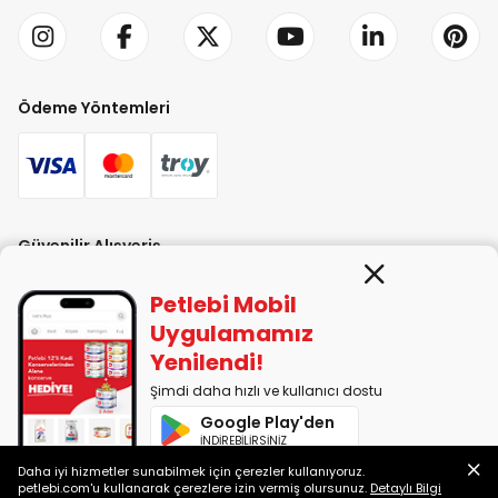
Ödeme Yöntemleri
Güvenilir Alışveriş
Petlebi Mobil
Uygulamamız
Yenilendi!
Şimdi daha hızlı ve kullanıcı dostu
PETLEBİ EVCİL HAYVAN ÜRÜNLERİ PAZ. SAN. TİC. LTD. ŞTİ. Alaşarköy Mah.
Google Play'den
1. Alaşar Cad. No: 9 Osmangazi/Bursa
İNDİREBİLİRSİNİZ
7290599225 vergi numarasıyla Uludağ Vergi Dairesi'ne bağlıdır.
Daha iyi hizmetler sunabilmek için çerezler kullanıyoruz.
App Store'dan
petlebi.com'u kullanarak çerezlere izin vermiş olursunuz.
Detaylı Bilgi