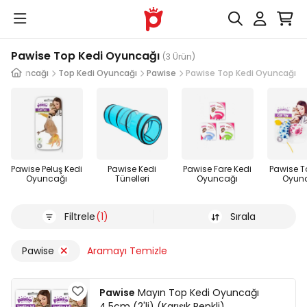
Pawise Top Kedi Oyuncağı
(3 Ürün)
di Oyuncağı
Top Kedi Oyuncağı
Pawise
Pawise Top Kedi Oyuncağı
Pawise Peluş Kedi
Pawise Kedi
Pawise Fare Kedi
Pawise T
Oyuncağı
Tünelleri
Oyuncağı
Oyun
Filtrele
(1)
Sırala
Pawise
Aramayı Temizle
Pawise
Mayın Top Kedi Oyuncağı
4,5cm (2'li) (Karışık Renkli)