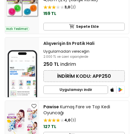
3,0
2
159 TL
Sepete Ekle
Hızlı Teslimat
Alışverişin En Pratik Hali
Uygulamadan vereceğin
2.000 TL ve üzeri siparişlerde
250 TL
indirim
İNDİRİM KODU: APP250
Uygulamayı indir
Pawise
Kumaş Fare ve Top Kedi
Oyuncağı
4,0
3
127 TL