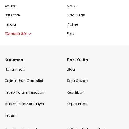
Acana
Me-O
Brit Care
Ever Clean
Felicia
Proline
Tümünü Gör
Felix
Kurumsal
Pati Kulüp
Hakkımızda
Blog
Orijinal Ürün Garantisi
Soru Cevap
Petlebi Partner Fırsatları
Kedi Irkları
Müşterilerimiz Anlatıyor
Köpek Irkları
İletişim