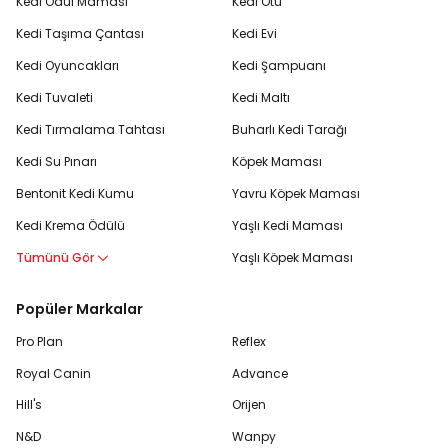
Kedi Ödül Maması
Kedi Otu
Kedi Taşıma Çantası
Kedi Evi
Kedi Oyuncakları
Kedi Şampuanı
Kedi Tuvaleti
Kedi Maltı
Kedi Tırmalama Tahtası
Buharlı Kedi Tarağı
Kedi Su Pınarı
Köpek Maması
Bentonit Kedi Kumu
Yavru Köpek Maması
Kedi Krema Ödülü
Yaşlı Kedi Maması
Tümünü Gör
Yaşlı Köpek Maması
Popüler Markalar
Pro Plan
Reflex
Royal Canin
Advance
Hill's
Orijen
N&D
Wanpy