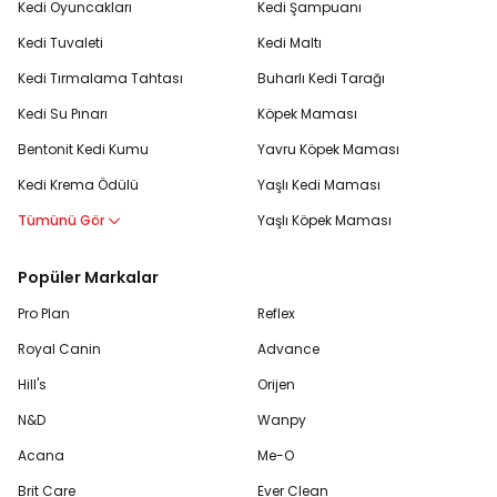
Kedi Oyuncakları
Kedi Şampuanı
Kedi Tuvaleti
Kedi Maltı
Kedi Tırmalama Tahtası
Buharlı Kedi Tarağı
Kedi Su Pınarı
Köpek Maması
Bentonit Kedi Kumu
Yavru Köpek Maması
Kedi Krema Ödülü
Yaşlı Kedi Maması
Tümünü Gör
Yaşlı Köpek Maması
Popüler Markalar
Pro Plan
Reflex
Royal Canin
Advance
Hill's
Orijen
N&D
Wanpy
Acana
Me-O
Brit Care
Ever Clean