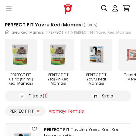
PERFECT FIT Yavru Kedi Maması
(1 Ürün)
ası
Yavru Kedi Maması
PERFECT FIT
PERFECT FIT Yavru Kedi Maması
PERFECT FIT
PERFECT FIT
PERFECT FIT
Temiz
Kısırlaştırılmış
Yetişkin Kedi
Yavru Kedi
Mend
Kedi Maması
Maması
Maması
Filtrele
(1)
Sırala
PERFECT FIT
Aramayı Temizle
PERFECT FIT
Tavuklu Yavru Kedi Kedi
Maması 750gr