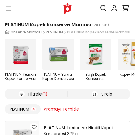
PLATINUM Köpek Konserve Maması
(24 Ürün)
öpek Konserve Maması
PLATINUM
PLATINUM Köpek Konserve Maması
PLATINUM Yetişkin
PLATINUM Yavru
Yaşlı Köpek
Köpek 
Köpek Konservesi
Köpek Konservesi
Konservesi
Filtrele
(1)
Sırala
PLATINUM
Aramayı Temizle
PLATINUM
Iberico ve Hindili Köpek
Konservesi 375gr