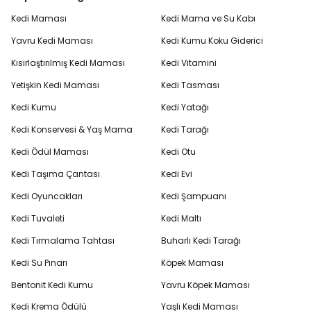
Kedi Maması
Kedi Mama ve Su Kabı
Yavru Kedi Maması
Kedi Kumu Koku Giderici
Kısırlaştırılmış Kedi Maması
Kedi Vitamini
Yetişkin Kedi Maması
Kedi Tasması
Kedi Kumu
Kedi Yatağı
Kedi Konservesi & Yaş Mama
Kedi Tarağı
Kedi Ödül Maması
Kedi Otu
Kedi Taşıma Çantası
Kedi Evi
Kedi Oyuncakları
Kedi Şampuanı
Kedi Tuvaleti
Kedi Maltı
Kedi Tırmalama Tahtası
Buharlı Kedi Tarağı
Kedi Su Pınarı
Köpek Maması
Bentonit Kedi Kumu
Yavru Köpek Maması
Kedi Krema Ödülü
Yaşlı Kedi Maması