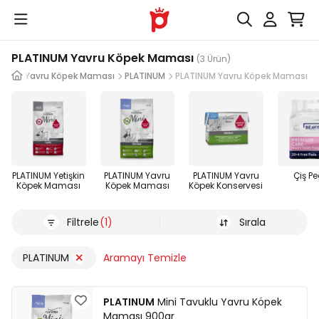
PLATINUM Yavru Köpek Maması
(3 Ürün)
ası
Yavru Köpek Maması
PLATINUM
PLATINUM Yavru Köpek Maması
PLATINUM Yetişkin
PLATINUM Yavru
PLATINUM Yavru
Çiş Pe
Köpek Maması
Köpek Maması
Köpek Konservesi
Filtrele
(1)
Sırala
PLATINUM
Aramayı Temizle
PLATINUM
Mini Tavuklu Yavru Köpek
Maması 900gr