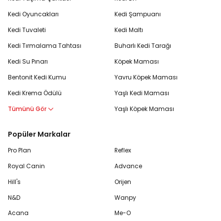
Kedi Oyuncakları
Kedi Şampuanı
Kedi Tuvaleti
Kedi Maltı
Kedi Tırmalama Tahtası
Buharlı Kedi Tarağı
Kedi Su Pınarı
Köpek Maması
Bentonit Kedi Kumu
Yavru Köpek Maması
Kedi Krema Ödülü
Yaşlı Kedi Maması
Tümünü Gör
Yaşlı Köpek Maması
Popüler Markalar
Pro Plan
Reflex
Royal Canin
Advance
Hill's
Orijen
N&D
Wanpy
Acana
Me-O