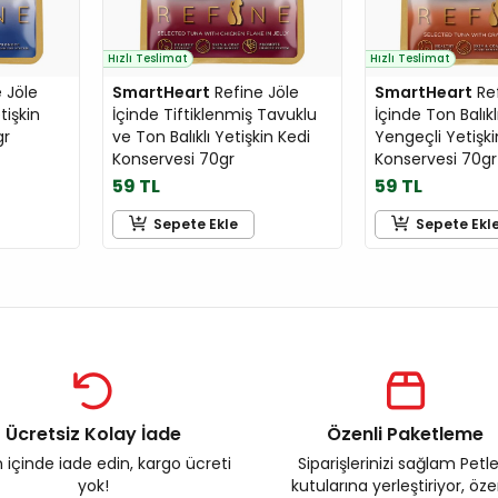
Hızlı Teslimat
Hızlı Teslimat
 Jöle
SmartHeart
Refine Jöle
SmartHeart
Ref
tişkin
İçinde Tiftiklenmiş Tavuklu
İçinde Ton Balıkl
gr
ve Ton Balıklı Yetişkin Kedi
Yengeçli Yetişki
Konservesi 70gr
Konservesi 70gr
59 TL
59 TL
Sepete Ekle
Sepete Ekl
Ücretsiz Kolay İade
Özenli Paketleme
 içinde iade edin, kargo ücreti
Siparişlerinizi sağlam Petl
yok!
kutularına yerleştiriyor, öz