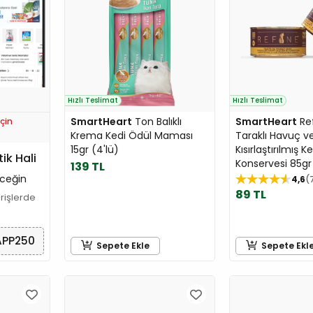
Hızlı Teslimat
Hızlı Teslimat
SmartHeart
Ton Balıklı
SmartHeart
Ref
çin
Krema Kedi Ödül Maması
Taraklı Havuç v
15gr (4'lü)
Kısırlaştırılmış Ke
tik Hali
Konservesi 85gr
139 TL
ceğin
4,6
89 TL
arişlerde
APP250
Sepete Ekle
Sepete Ekl