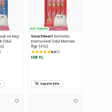
Hızlı Teslimat
uk ve Keçi
SmartHeart
Somonlu
i Ödül
Krema Kedi Ödül Maması
lü)
15gr (4'lü)
5,0
1
139 TL
e
Sepete Ekle