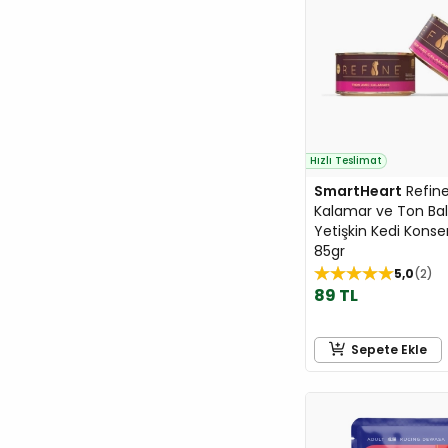
Doglife
Dogness
Dr.Clauders
Dreamies
Eastland
Eco Natura
Hızlı Teslimat
SmartHeart
Refin
Econature
Kalamar ve Ton Balı
EHEIM
Yetişkin Kedi Konse
ELS Pet
85gr
5,0
2
Enabot
89 TL
EuroCat
EuroDog
Sepete Ekle
EuroGold
Ever Clean
Ewox
Exclusion