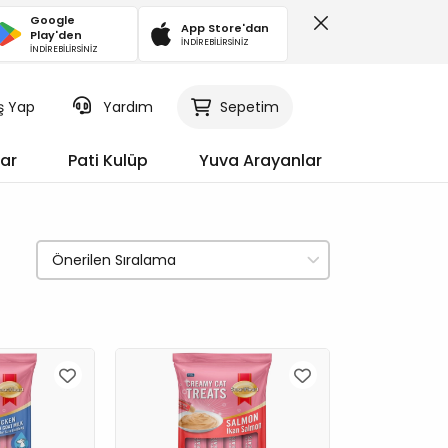
Google
App Store'dan
Play'den
İNDİREBİLİRSİNİZ
İNDİREBİLİRSİNİZ
iş Yap
Sepetim
Yardım
ar
Pati Kulüp
Yuva Arayanlar