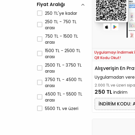
Fiyat Aralığı
Cat Chow
250 TL'ye kadar
CatDog Life
250 TL - 750 TL
Catit
arası
Catlife
750 TL - 1500 TL
CATLINK
arası
Catty
1500 TL - 2500 TL
Uygulamayı İndirmek İ
arası
Challenge
QR Kodu Okut!
2500 TL - 3750 TL
Cheerble
Alışverişin En Pra
arası
Chef's Choice
Uygulamadan vere
3750 TL - 4500 TL
Chipsi
2.000 TL ve üzeri sip
arası
250 TL
Crocus
indirim
4500 TL - 5500 TL
Curli
arası
İNDİRİM KODU: 
Dayang
5500 TL ve üzeri
Deli Nature
Dentalight
Dog Chow