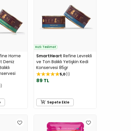
Hızlı Teslimat
fine Home
SmartHeart
Refine Levrekli
t Deniz
ve Ton Balıklı Yetişkin Kedi
alıklı
Konservesi 85gr
nservesi
5,0
1
89 TL
3
e
Sepete Ekle