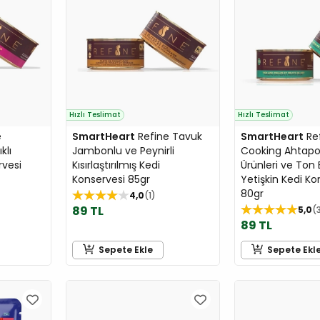
Hızlı Teslimat
Hızlı Teslimat
e
SmartHeart
Refine Tavuk
SmartHeart
Re
klı
Jambonlu ve Peynirli
Cooking Ahtapo
rvesi
Kısırlaştırılmış Kedi
Ürünleri ve Ton B
Konservesi 85gr
Yetişkin Kedi Ko
80gr
4,0
1
89 TL
5,0
89 TL
Sepete Ekle
Sepete Ekl