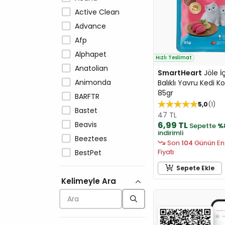
Active Clean
Advance
Afp
Alphapet
Hızlı Teslimat
Anatolian
SmartHeart
Jöle İ
Animonda
Balıklı Yavru Kedi K
85gr
BARFTR
5,0
1
Bastet
47 TL
Beavis
6,99 TL
Sepette
%
indirimli
Beeztees
Son
104
Günün En
Fiyatı
BestPet
Biokat's
Sepete Ekle
Kelimeyle Ara
Bioline
Bionic
BirdLife
Brit Care