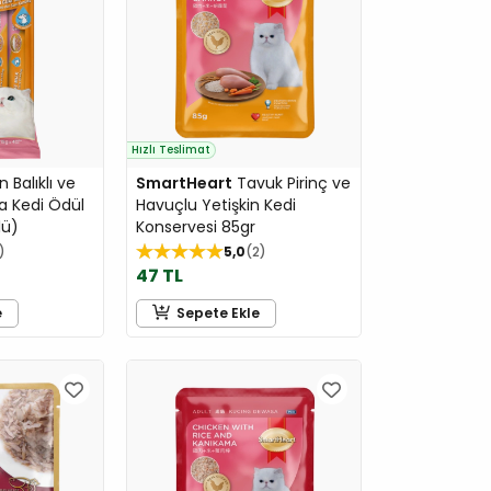
Hızlı Teslimat
 Balıklı ve
SmartHeart
Tavuk Pirinç ve
a Kedi Ödül
Havuçlu Yetişkin Kedi
lü)
Konservesi 85gr
5,0
2
47 TL
e
Sepete Ekle