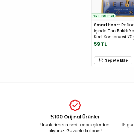
Patiguard
Pawgether
Hızlı Teslimat
Pawise
SmartHeart
Refine
İçinde Ton Balıklı Ye
Pedigree
Kedi Konservesi 70
PERFECT FIT
59 TL
PET TEEZER
Pet's Family
Sepete Ekle
Petlebi
Pioneer Pet
Plaisir
PLATINUM
Pro Plan
PRO-NUTRITION
ProChoice
%100 Orijinal Ürünler
Profine
Ürünlerimizi resmi tedarikçilerden
15 gün
alıyoruz. Güvenle kullanın!
Proline