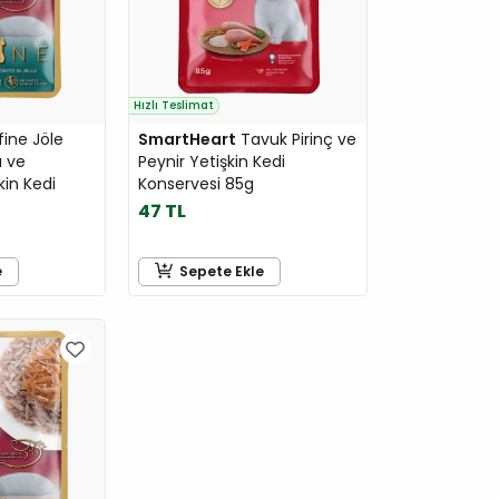
Hızlı Teslimat
ine Jöle
SmartHeart
Tavuk Pirinç ve
ı ve
Peynir Yetişkin Kedi
kin Kedi
Konservesi 85g
47 TL
e
Sepete Ekle