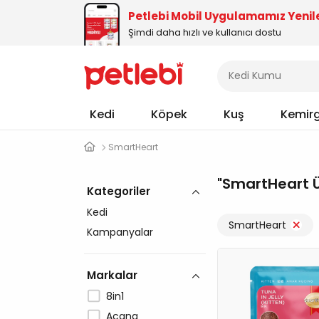
Petlebi Mobil Uygulamamız Yenil
Şimdi daha hızlı ve kullanıcı dostu
Kedi
Köpek
Kuş
Kemir
SmartHeart
SmartHeart Ü
Kategoriler
Kedi
SmartHeart
Kampanyalar
Markalar
8in1
Acana