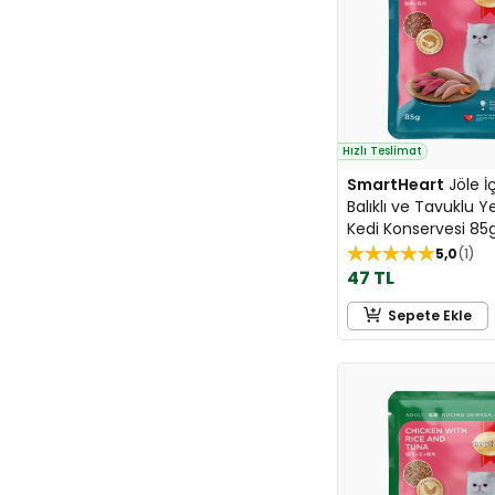
Gold Wings
Gold Wings Classic
Gourmet
Happy Cat
Happy Dog
Hızlı Teslimat
Hill's
SmartHeart
Jöle İ
Balıklı ve Tavuklu Y
IMAC
Kedi Konservesi 85
INABA
5,0
1
Jadawa
47 TL
Jungle
Sepete Ekle
Karlie
Kong
Kudi
LaVital
Lindocat
Living World