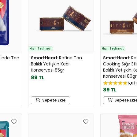
Hızlı Teslimat
Hızlı Teslimat
çinde Ton
SmartHeart
Refine Ton
SmartHeart
Re
Balıklı Yetişkin Kedi
Cooking Sığır Et
Konservesi 85gr
Balıklı Yetişkin K
Konservesi 80gr
89 TL
5,0
1
89 TL
Sepete Ekle
Sepete Ekl