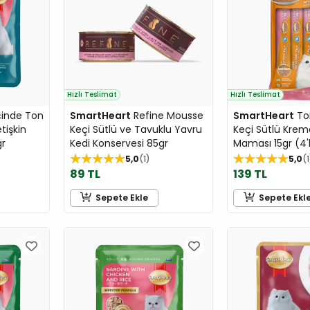
Hızlı Teslimat
Hızlı Teslimat
çinde Ton
SmartHeart
Refine Mousse
SmartHeart
Ton
etişkin
Keçi Sütlü ve Tavuklu Yavru
Keçi Sütlü Krem
gr
Kedi Konservesi 85gr
Maması 15gr (4'
5,0
1
5,0
1
89 TL
139 TL
Sepete Ekle
Sepete Ekl