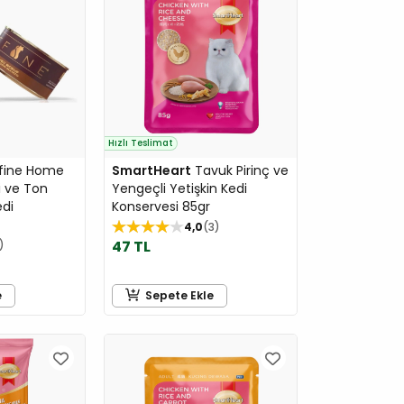
Hızlı Teslimat
fine Home
SmartHeart
Tavuk Pirinç ve
li ve Ton
Yengeçli Yetişkin Kedi
edi
Konservesi 85gr
4,0
3
47 TL
e
Sepete Ekle