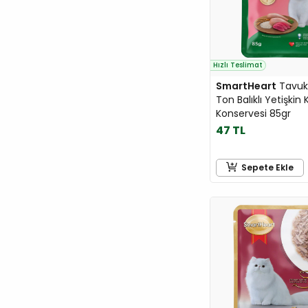
M-Pets
majo
Me-O
Hızlı Teslimat
Miamor
SmartHeart
Tavuk 
Moderna
Ton Balıklı Yetişkin 
Molly
Konservesi 85gr
47 TL
MOOCHIE
Moser
Sepete Ekle
Mp Bergamo
Mps
N&D
Natura
Neakasa
Nutri
O'Dog
Orijen