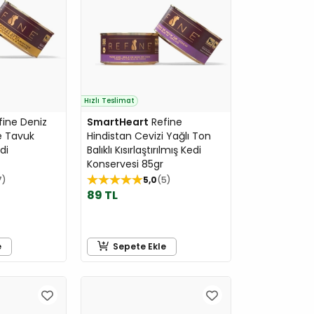
Hızlı Teslimat
ine Deniz
SmartHeart
Refine
e Tavuk
Hindistan Cevizi Yağlı Ton
di
Balıklı Kısırlaştırılmış Kedi
Konservesi 85gr
7
5,0
5
89 TL
e
Sepete Ekle