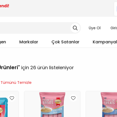
endi!
Üye Ol
Gir
gen
Markalar
Çok Satanlar
Kampanyal
rünleri
için 26 ürün listeleniyor
Tümünü Temizle