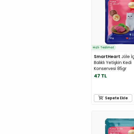
Favor
Feles
Felicia
Felix
Ferplast
Hızlı Teslimat
Fit Fly
SmartHeart
Jöle İ
Flamingo
Balıklı Yetişkin Kedi
Flexi
Konservesi 85gr
Flip
47 TL
Furminator
G&B
Sepete Ekle
Garden Mix
GiGwi
GimCat
GimDog
Gnawlers