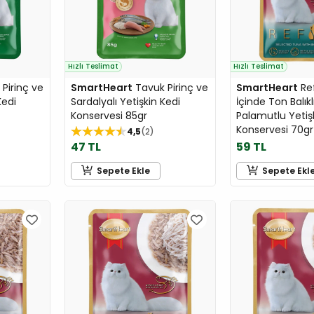
Hızlı Teslimat
Hızlı Teslimat
Pirinç ve
SmartHeart
Tavuk Pirinç ve
SmartHeart
Ref
Kedi
Sardalyalı Yetişkin Kedi
İçinde Ton Balıkl
Konservesi 85gr
Palamutlu Yetiş
Konservesi 70gr
4,5
2
47 TL
59 TL
Sepete Ekle
Sepete Ekl