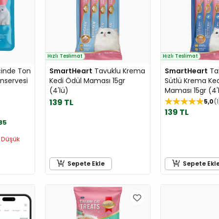
Hızlı Teslimat
Hızlı Teslimat
çinde Ton
SmartHeart
Tavuklu Krema
SmartHeart
Tav
onservesi
Kedi Ödül Maması 15gr
Sütlü Krema Ked
(4'lü)
Maması 15gr (4'
139 TL
5,0
1
139 TL
85
 Düşük
Sepete Ekle
Sepete Ekl