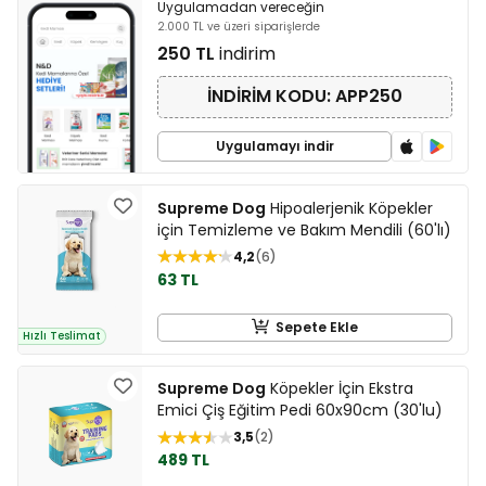
Uygulamadan vereceğin
2.000 TL ve üzeri siparişlerde
250 TL
indirim
İNDİRİM KODU: APP250
Uygulamayı indir
Supreme Dog
Hipoalerjenik Köpekler
için Temizleme ve Bakım Mendili (60'lı)
4,2
6
63 TL
Sepete Ekle
Hızlı Teslimat
Supreme Dog
Köpekler İçin Ekstra
Emici Çiş Eğitim Pedi 60x90cm (30'lu)
3,5
2
489 TL