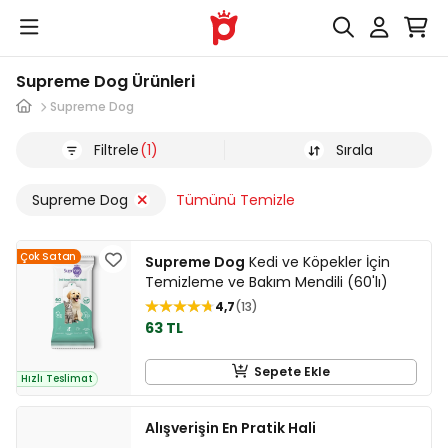
Supreme Dog Ürünleri
Supreme Dog
Filtrele
(1)
Sırala
Supreme Dog
Tümünü Temizle
Çok Satan
Supreme Dog
Kedi ve Köpekler İçin
Temizleme ve Bakım Mendili (60'lı)
4,7
13
63 TL
Sepete Ekle
Hızlı Teslimat
Alışverişin En Pratik Hali