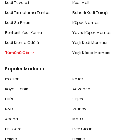
Kedi Tuvaleti
Kedi Maltı
Kedi Tırmalama Tahtası
Buharlı Kedi Tarağı
Kedi Su Pınarı
Köpek Maması
Bentonit Kedi Kumu
Yavru Köpek Maması
Kedi Krema Ödülü
Yaşlı Kedi Maması
Tümünü Gör
Yaşlı Köpek Maması
Popüler Markalar
Pro Plan
Reflex
Royal Canin
Advance
Hill's
Orijen
N&D
Wanpy
Acana
Me-O
Brit Care
Ever Clean
Felicia
Proline