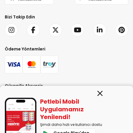
Bizi Takip Edin
Ödeme Yöntemleri
Güvenilir Alışveriş
Petlebi Mobil
Uygulamamız
Yenilendi!
Şimdi daha hızlı ve kullanıcı dostu
PETLEBİ EVCİL HAYVAN ÜRÜNLERİ PAZ. SAN. TİC. LTD. ŞTİ. Alaşarköy Mah.