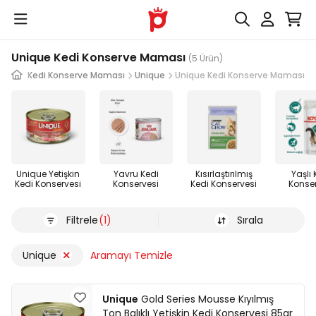
Unique Kedi Konserve Maması
(5 Ürün)
nleri
Kedi Konserve Maması
Unique
Unique Kedi Konserve Maması
Unique Yetişkin
Yavru Kedi
Kısırlaştırılmış
Yaşlı 
Kedi Konservesi
Konservesi
Kedi Konservesi
Konse
Filtrele
(1)
Sırala
Unique
Aramayı Temizle
Unique
Gold Series Mousse Kıyılmış
Ton Balıklı Yetişkin Kedi Konservesi 85gr