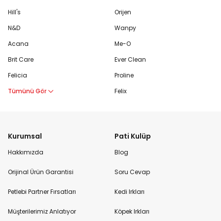
Hill's
Orijen
N&D
Wanpy
Acana
Me-O
Brit Care
Ever Clean
Felicia
Proline
Tümünü Gör
Felix
Kurumsal
Pati Kulüp
Hakkımızda
Blog
Orijinal Ürün Garantisi
Soru Cevap
Petlebi Partner Fırsatları
Kedi Irkları
Müşterilerimiz Anlatıyor
Köpek Irkları