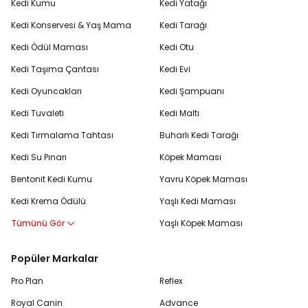
Kedi Kumu
Kedi Yatağı
Kedi Konservesi & Yaş Mama
Kedi Tarağı
Kedi Ödül Maması
Kedi Otu
Kedi Taşıma Çantası
Kedi Evi
Kedi Oyuncakları
Kedi Şampuanı
Kedi Tuvaleti
Kedi Maltı
Kedi Tırmalama Tahtası
Buharlı Kedi Tarağı
Kedi Su Pınarı
Köpek Maması
Bentonit Kedi Kumu
Yavru Köpek Maması
Kedi Krema Ödülü
Yaşlı Kedi Maması
Tümünü Gör
Yaşlı Köpek Maması
Popüler Markalar
Pro Plan
Reflex
Royal Canin
Advance