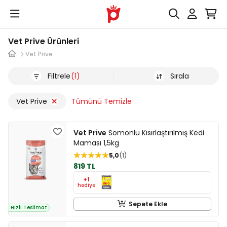
Vet Prive Ürünleri
Vet Prive
Filtrele
(1)
Sırala
Vet Prive
Tümünü Temizle
Vet Prive
Somonlu Kısırlaştırılmış Kedi
Maması 1,5kg
5,0
1
819 TL
+1
hediye
Sepete Ekle
Hızlı Teslimat