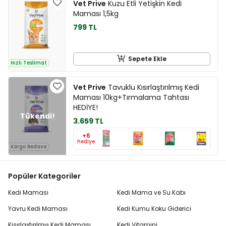
Vet Prive
Kuzu Etli Yetişkin Kedi
Maması 1,5kg
799 TL
Sepete Ekle
Hızlı Teslimat
Vet Prive
Tavuklu Kısırlaştırılmış Kedi
Maması 10kg+Tırmalama Tahtası
HEDİYE!
3.659 TL
+6
hediye
Kargo Bedava
Popüler Kategoriler
Kedi Maması
Kedi Mama ve Su Kabı
Yavru Kedi Maması
Kedi Kumu Koku Giderici
Kısırlaştırılmış Kedi Maması
Kedi Vitamini