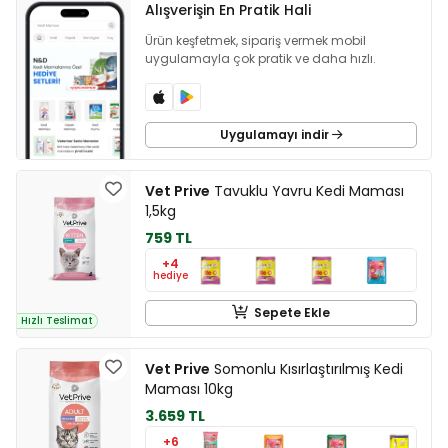
Alışverişin En Pratik Hali
Ürün keşfetmek, sipariş vermek mobil
uygulamayla çok pratik ve daha hızlı.
Uygulamayı indir
Vet Prive
Tavuklu Yavru Kedi Maması
1,5kg
759 TL
+4
hediye
Sepete Ekle
Hızlı Teslimat
Vet Prive
Somonlu Kısırlaştırılmış Kedi
Maması 10kg
3.659 TL
+6