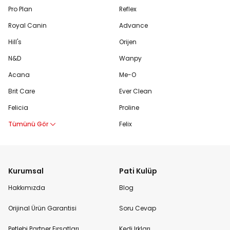
Pro Plan
Reflex
Royal Canin
Advance
Hill's
Orijen
N&D
Wanpy
Acana
Me-O
Brit Care
Ever Clean
Felicia
Proline
Tümünü Gör
Felix
Kurumsal
Pati Kulüp
Hakkımızda
Blog
Orijinal Ürün Garantisi
Soru Cevap
Petlebi Partner Fırsatları
Kedi Irkları