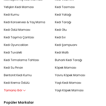
Yetişkin Kedi Maması
Kedi Tasması
Kedi Kumu
Kedi Yatağı
Kedi Konservesi & Yaş Mama
Kedi Tarağı
Kedi Ödül Maması
Kedi Otu
Kedi Taşıma Çantası
Kedi Evi
Kedi Oyuncakları
Kedi Şampuanı
Kedi Tuvaleti
Kedi Maltı
Kedi Tırmalama Tahtası
Buharlı Kedi Tarağı
Kedi Su Pınarı
Köpek Maması
Bentonit Kedi Kumu
Yavru Köpek Maması
Kedi Krema Ödülü
Yaşlı Kedi Maması
Tümünü Gör
Yaşlı Köpek Maması
Popüler Markalar