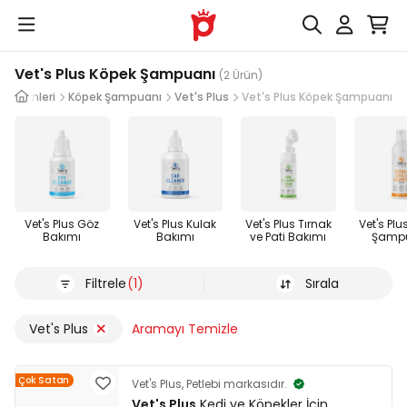
Vet's Plus Köpek Şampuanı
(2 Ürün)
k Ürünleri
Köpek Şampuanı
Vet's Plus
Vet's Plus Köpek Şampuanı
Vet's Plus Göz
Vet's Plus Kulak
Vet's Plus Tırnak
Vet's Plu
Bakımı
Bakımı
ve Pati Bakımı
Şamp
Filtrele
(1)
Sırala
Vet's Plus
Aramayı Temizle
Çok Satan
Vet's Plus, Petlebi markasıdır.
Vet's Plus
Kedi ve Köpekler İçin