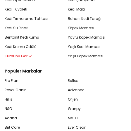
Kedi Tuvaleti
Kedi Maltı
Kedi Tırmalama Tahtası
Buharlı Kedi Tarağı
Kedi Su Pınarı
Köpek Maması
Bentonit Kedi Kumu
Yavru Köpek Maması
Kedi Krema Ödülü
Yaşlı Kedi Maması
Tümünü Gör
Yaşlı Köpek Maması
Popüler Markalar
Pro Plan
Reflex
Royal Canin
Advance
Hill's
Orijen
N&D
Wanpy
Acana
Me-O
Brit Care
Ever Clean