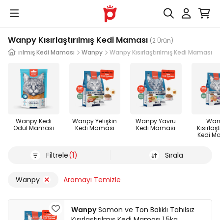
Wanpy Kısırlaştırılmış Kedi Maması
(2 Ürün)
ısırlaştırılmış Kedi Maması
Wanpy
Wanpy Kısırlaştırılmış Kedi Maması
Wanpy Kedi
Wanpy Yetişkin
Wanpy Yavru
Wan
Ödül Maması
Kedi Maması
Kedi Maması
Kısırlaşt
Kedi M
Filtrele
(1)
Sırala
Wanpy
Aramayı Temizle
Wanpy
Somon ve Ton Balıklı Tahılsız
Kısırlaştırılmış Kedi Maması 1,5kg