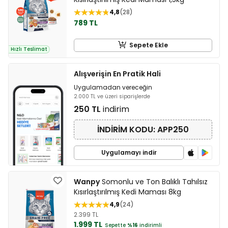
4,8
28
789 TL
Sepete Ekle
Hızlı Teslimat
Alışverişin En Pratik Hali
Uygulamadan vereceğin
2.000 TL ve üzeri siparişlerde
250 TL
indirim
İNDİRİM KODU: APP250
Uygulamayı indir
Wanpy
Somonlu ve Ton Balıklı Tahılsız
Kısırlaştırılmış Kedi Maması 8kg
4,9
24
2.399 TL
1.999 TL
Sepette
%16
indirimli