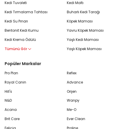
Kedi Tuvaleti
Kedi Maltı
Kedi Tırmalama Tahtası
Buharlı Kedi Tarağı
Kedi Su Pınarı
Köpek Maması
Bentonit Kedi Kumu
Yavru Köpek Maması
Kedi Krema Ödülü
Yaşlı Kedi Maması
Tümünü Gör
Yaşlı Köpek Maması
Popüler Markalar
Pro Plan
Reflex
Royal Canin
Advance
Hill's
Orijen
N&D
Wanpy
Acana
Me-O
Brit Care
Ever Clean
Felicia
Proline