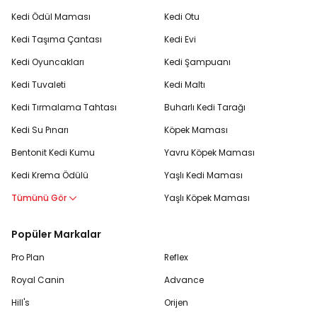
köpek oyuncakları
, güvenlikleri için
köpek tasmaları
ve
Kedi Ödül Maması
Kedi Otu
daha birçok fonksiyonel köpek ürünü Petlebi.com
Kedi Taşıma Çantası
Kedi Evi
avantajlarıyla sizlerle buluşturuluyor.
Kedi Oyuncakları
Kedi Şampuanı
Kuş Pet Shop Ürünleri ile Minik Kanatlara Büyük
Mutluluk
Kedi Tuvaleti
Kedi Maltı
Kedi Tırmalama Tahtası
Buharlı Kedi Tarağı
Kuş yemleri
, kuş vitamin takviyeleri ve kafes ekipmanları ile
kanatlı dostlarınızın beslenme ve konfor ihtiyaçlarını eksiksiz
Kedi Su Pınarı
Köpek Maması
karşılayabilirsiniz.
Kuş oyuncakları
, aynalar ve
gaga taşları
gibi ürünlerle kuşunuzun gelişimine destek olabilirsiniz. Tek
Bentonit Kedi Kumu
Yavru Köpek Maması
yapmanız gereken Petlebi.com’u ziyaret etmek ve kuş
Kedi Krema Ödülü
Yaşlı Kedi Maması
ürünlerini keşfetmek.
Tümünü Gör
Yaşlı Köpek Maması
Kemirgenlerin Konforunu Artıran Kemirgen Pet
Shop Ürünleri
Popüler Markalar
Kemirgen yemleri, eğlenceli oyuncaklar, kafes aksesuarları,
Pro Plan
Reflex
kemirgen talaşları ve bakım malzemeleri ile minik
kemirgenlerin sağlığını, mutluluğunu ve konforunu
Royal Canin
Advance
artırabilirsiniz. Tavşan, hamster ve ginepigler için her detay
Hill's
Orijen
düşünülerek tasarlanmış
kemirgen ürünlerine
ulaşmak için