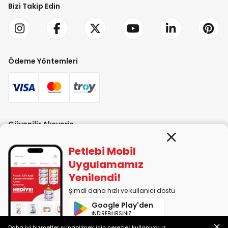
Bizi Takip Edin
Ödeme Yöntemleri
Güvenilir Alışveriş
Petlebi Mobil
Uygulamamız
Yenilendi!
Şimdi daha hızlı ve kullanıcı dostu
PETLEBİ EVCİL HAYVAN ÜRÜNLERİ PAZ. SAN. TİC. LTD. ŞTİ. Alaşarköy Mah.
Google Play'den
1. Alaşar Cad. No: 9 Osmangazi/Bursa
İNDİREBİLİRSİNİZ
7290599225 vergi numarasıyla Uludağ Vergi Dairesi'ne bağlıdır.
Daha iyi hizmetler sunabilmek için çerezler kullanıyoruz.