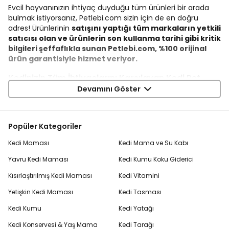
Evcil hayvanınızın ihtiyaç duyduğu tüm ürünleri bir arada
bulmak istiyorsanız, Petlebi.com sizin için de en doğru
adres! Ürünlerinin
satışını yaptığı tüm markaların yetkili
satıcısı olan ve ürünlerin son kullanma tarihi gibi kritik
bilgileri şeffaflıkla sunan Petlebi.com, %100 orijinal
ürün garantisiyle hizmet veriyor.
Kedinizin Tüm İhtiyaçlarını Karşılayan Kedi Pet
Devamını Göster
Shop Ürünleri
Sağlıklı ve dengeli beslenme için dünyaca ünlü markaların
kedi mamaları
,
ödül mamaları
ve vitaminleri; hijyen ve
Popüler Kategoriler
rahatlık için
kedi kumları
,
tuvaletleri
,
tırmalama tahtaları
ve yatakları; bakım ve sağlık için
kedi şampuanları
ve
Kedi Maması
Kedi Mama ve Su Kabı
tarakları gibi ürünler Petlebi.com’da!
Mama ve su kapları
,
eğlenceli
kedi oyuncakları
ve
kedi taşıma çantaları
da
Yavru Kedi Maması
Kedi Kumu Koku Giderici
Petlebi.com ayrıcalıkları ile bir tık uzağınızda.
Kısırlaştırılmış Kedi Maması
Kedi Vitamini
Köpek Pet Shop Ürünleri ile Köpeğinizin Konforu
Yetişkin Kedi Maması
Kedi Tasması
Artsın
Kedi Kumu
Kedi Yatağı
Köpeklerin sağlıklı beslenmesi için
köpek mamaları
ve ödül
Kedi Konservesi & Yaş Mama
Kedi Tarağı
mamaları, konforları ve mutlulukları için
köpek yatakları
ve