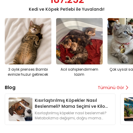
Kedi ve Köpek Petlebi ile Yuvalandı!
3 aylık prenses Bambi
Acil sahiplendirmem
Çok uysal sak
evinize huzur getirecek
lazım
Blog
Tümünü Gör
Kısırlaştırılmış Köpekler Nasıl
Beslenmeli? Mama Seçimi ve Kilo
Kontrolü
Kısırlaştırılmış köpekler nasıl beslenmeli?
Metabolizma değişimi, doğru mama
seçimi ve daha fazlasını keşfedin.