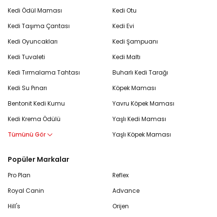
Kedi Ödül Maması
Kedi Otu
Kedi Taşıma Çantası
Kedi Evi
Kedi Oyuncakları
Kedi Şampuanı
Kedi Tuvaleti
Kedi Maltı
Kedi Tırmalama Tahtası
Buharlı Kedi Tarağı
Kedi Su Pınarı
Köpek Maması
Bentonit Kedi Kumu
Yavru Köpek Maması
Kedi Krema Ödülü
Yaşlı Kedi Maması
Tümünü Gör
Yaşlı Köpek Maması
Popüler Markalar
Pro Plan
Reflex
Royal Canin
Advance
Hill's
Orijen