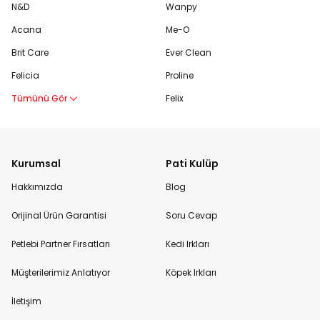
N&D
Wanpy
Acana
Me-O
Brit Care
Ever Clean
Felicia
Proline
Tümünü Gör
Felix
Kurumsal
Pati Kulüp
Hakkımızda
Blog
Orijinal Ürün Garantisi
Soru Cevap
Petlebi Partner Fırsatları
Kedi Irkları
Müşterilerimiz Anlatıyor
Köpek Irkları
İletişim