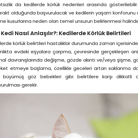
tsızlık da kedilerde körlük nedenleri arasında gösterilebil
rakt olduğunda başvurulacak ve kedilerin yaşam konforunu art
e kusurlarına neden olan temel unsurun belirlenmesi halinde te
 Kedi Nasıl Anlaşılır?: Kedilerde Körlük Belirtileri
lerde körlük belirtileri hastalıklar durumunda zaman içerisinde
nlıkta evdeki eşyalara çarpma, çevresinde gerçekleşen ani
al davranışlarında değişme, gözde akıntı ve/veya şişme, g
ket etmeye başlama, özellikle geceleri artan saklanma dav
rı büyümüş göz bebekleri gibi belirtilere karşı dikkatl
urulması gerekir.