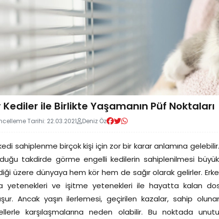
 Kediler ile Birlikte Yaşamanın Püf Noktaları
celleme Tarihi: 22.03.2021
Deniz Öz
kedi sahiplenme birçok kişi için zor bir karar anlamına gelebilir
duğu takdirde görme engelli kedilerin sahiplenilmesi büyük
ndiği üzere dünyaya hem kör hem de sağır olarak gelirler. E
 yetenekleri ve işitme yetenekleri ile hayatta kalan dos
şur. Ancak yaşın ilerlemesi, geçirilen kazalar, sahip olunan
ellerle karşılaşmalarına neden olabilir. Bu noktada unut