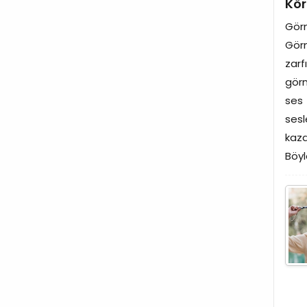
Kör
Görm
Görm
zarf
görm
ses 
sesl
kaz
Böyl