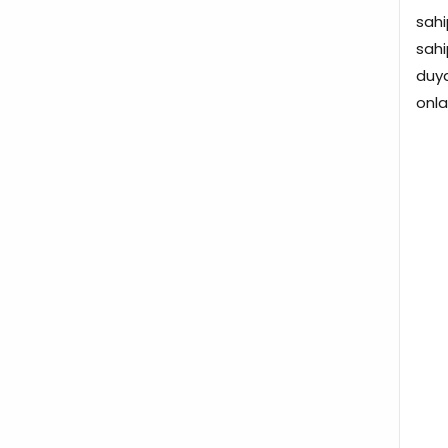
sahi
sahi
duyd
onla