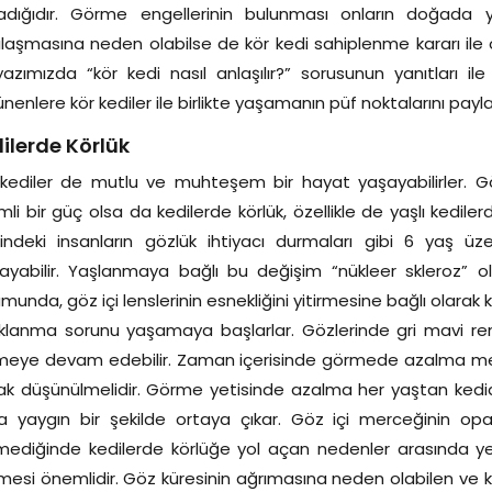
adığıdır. Görme engellerinin bulunması onların doğada 
ılaşmasına neden olabilse de kör kedi sahiplenme kararı ile o
azımızda “kör kedi nasıl anlaşılır?” sorusunun yanıtları il
nenlere kör kediler ile birlikte yaşamanın püf noktalarını payl
ilerde Körlük
kediler de mutlu ve muhteşem bir hayat yaşayabilirler. Gö
li bir güç olsa da kedilerde körlük, özellikle de yaşlı kedile
rindeki insanların gözlük ihtiyacı durmaları gibi 6 yaş 
ayabilir. Yaşlanmaya bağlı bu değişim “nükleer skleroz” ola
munda, göz içi lenslerinin esnekliğini yitirmesine bağlı olarak
lanma sorunu yaşamaya başlarlar. Gözlerinde gri mavi ren
meye devam edebilir. Zaman içerisinde görmede azalma me
ak düşünülmelidir. Görme yetisinde azalma her yaştan kedide
 yaygın bir şekilde ortaya çıkar. Göz içi merceğinin opak
mediğinde kedilerde körlüğe yol açan nedenler arasında ye
nmesi önemlidir. Göz küresinin ağrımasına neden olabilen ve 