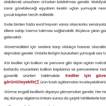
olabilecek unsurların ortadan kaldırılması gerekir. Mobil
zarar görebileceği eşyaların keskin uçları yumuşak nesne
çocuk kapıları tercih edilebilir.
·Evde birden fazla evcil hayvan varsa olası korku senaryola
zillere sahip tasma takması sağlanabilir. Böylece çıkan gür
gelecektir.
·Göremedikleri için seslere karşı oldukça hassas olacaklar
alışmaları gerekir. Onlarla iletişim kurulurken yumuşak ses ton
·Kör kediler için balkon ve pencere gibi dışarı açılan noktala
katlarda oturanların balkon kapılarına ve pencerelere te
güvenlik ürünleri takılmalıdır.
Kediler için güve
görüntüleyebilir
, ürün bazlı açıklamaları inceleyebilirsini
·Görme engelli kedilerin dışarıya çıkmamaları gerekir. Her n
dış dünyayı algılama imkanı sunsa da çeşitli tehlikelerle karş