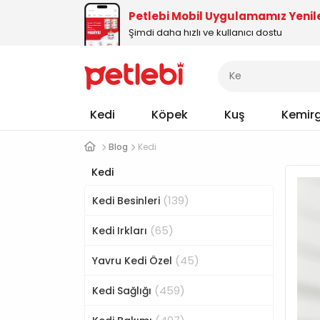
Petlebi Mobil Uygulamamız Yenil
Şimdi daha hızlı ve kullanıcı dostu
Kedi
Köpek
Kuş
Kemir
Blog
Kedi
Kedi
(139)
Kedi Besinleri
(65)
Kedi Irkları
(45)
Yavru Kedi Özel
(459)
Kedi Sağlığı