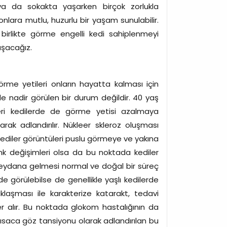
ya da sokakta yaşarken birçok zorlukla
nlara mutlu, huzurlu bir yaşam sunulabilir.
e birlikte görme engelli kedi sahiplenmeyi
aşacağız.
rme yetileri onların hayatta kalması için
rde nadir görülen bir durum değildir. 40 yaş
üzeri kedilerde de görme yetisi azalmaya
rak adlandırılır. Nükleer skleroz oluşması
 kediler görüntüleri puslu görmeye ve yakına
k değişimleri olsa da bu noktada kediler
ydana gelmesi normal ve doğal bir süreç
 görülebilse de genellikle yaşlı kedilerde
laşması ile karakterize katarakt, tedavi
r alır. Bu noktada glokom hastalığının da
kısaca göz tansiyonu olarak adlandırılan bu