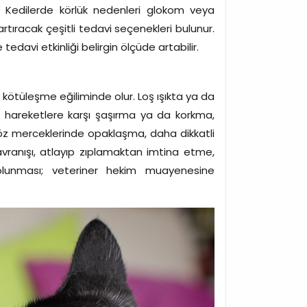
ir. Kedilerde körlük nedenleri glokom veya
ıracak çeşitli tedavi seçenekleri bulunur.
davi etkinliği belirgin ölçüde artabilir.
 kötüleşme eğiliminde olur. Loş ışıkta ya da
 hareketlere karşı şaşırma ya da korkma,
öz merceklerinde opaklaşma, daha dikkatli
ranışı, atlayıp zıplamaktan imtina etme,
i olunması; veteriner hekim muayenesine