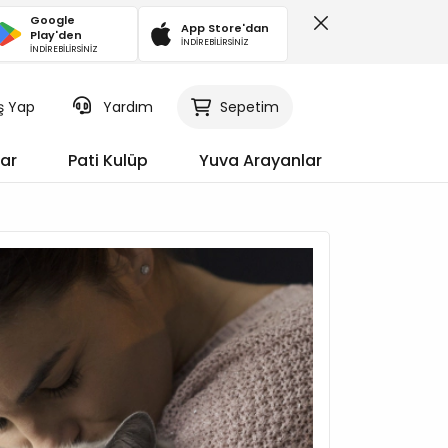
Google
App Store'dan
Play'den
İNDİREBİLİRSİNİZ
İNDİREBİLİRSİNİZ
iş Yap
Sepetim
Yardım
ar
Pati Kulüp
Yuva Arayanlar