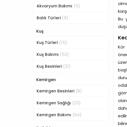
olm
(5)
Akvaryum Bakımı
karş
(9)
Balık Türleri
Bu y
düşü
Kuş
Ked
(15)
Kuş Türleri
Kör 
(52)
Kuş Bakımı
önem
üze
(21)
Kuş Besinleri
başl
duru
Kemirgen
odak
(8)
Kemirgen Besinleri
gör
olar
(23)
Kemirgen Sağlığı
daha
(64)
Kemirgen Bakımı
edil
bili