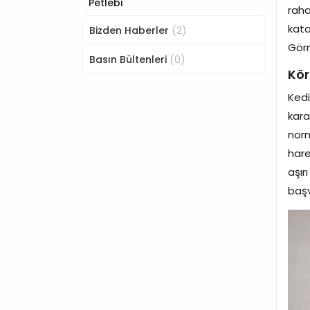
Petlebi
raha
kata
(2)
Bizden Haberler
Görm
(0)
Basın Bültenleri
Kör
Kedi
kara
norm
hare
aşı
başv