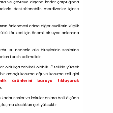
yalara ve çevreye alışana kadar çarptığında
lerle desteklenebilir, merdivenler içinse
rının önlenmesi adına diğer evcillerin küçük
ültü kör kedi için önemli bir uyarı anlamına
dır. Bu nedenle aile bireylerinin seslerine
ları tercih edilmelidir.
r oldukça tehlikeli olabilir. Özellikle yüksek
dbir amaçlı koruma ağı ve koruma teli gibi
nlik ürünlerini buraya tıklayarak
z.
e kadar sesler ve kokular onlara belli ölçüde
ılaşma olasılıkları çok yüksektir.