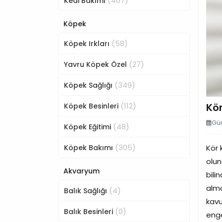
(407)
Kedi Bakımı
Köpek
(58)
Köpek Irkları
(27)
Yavru Köpek Özel
(349)
Köpek Sağlığı
(112)
Kör
Köpek Besinleri
Gün
(48)
Köpek Eğitimi
(305)
Köpek Bakımı
Kör 
olun
Akvaryum
bili
alma
(4)
Balık Sağlığı
kavu
(0)
Balık Besinleri
eng