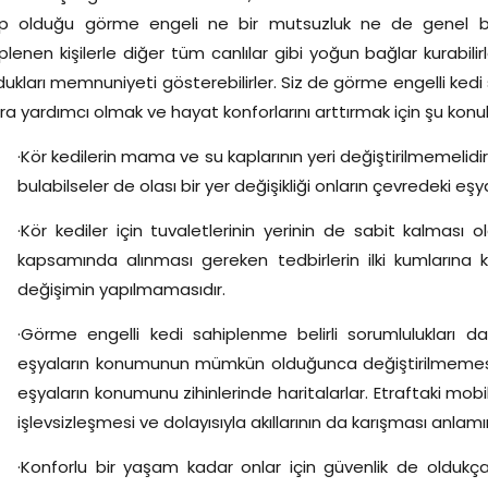
p olduğu görme engeli ne bir mutsuzluk ne de genel bir sa
plenen kişilerle diğer tüm canlılar gibi yoğun bağlar kurabili
ukları memnuniyeti gösterebilirler. Siz de görme engelli ked
ra yardımcı olmak ve hayat konforlarını arttırmak için şu konul
·Kör kedilerin mama ve su kaplarının yeri değiştirilmemelidi
bulabilseler de olası bir yer değişikliği onların çevredeki e
·Kör kediler için tuvaletlerinin yerinin de sabit kalması 
kapsamında alınması gereken tedbirlerin ilki kumlarına ko
değişimin yapılmamasıdır.
·Görme engelli kedi sahiplenme belirli sorumlulukları da
eşyaların konumunun mümkün olduğunca değiştirilmemesi
eşyaların konumunu zihinlerinde haritalarlar. Etraftaki mobily
işlevsizleşmesi ve dolayısıyla akıllarının da karışması anlam
·Konforlu bir yaşam kadar onlar için güvenlik de oldukça 