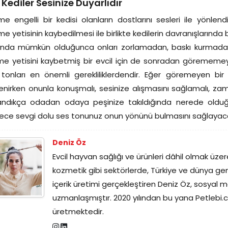
 Kediler Sesinize Duyarlıdır
e engelli bir kedisi olanların dostlarını sesleri ile yönlend
e yetisinin kaybedilmesi ile birlikte kedilerin davranışlarında
ında mümkün olduğunca onları zorlamadan, baskı kurmadan s
e yetisini kaybetmiş bir evcil için de sonradan görememeye
tonları en önemli gerekliliklerdendir. Eğer göremeyen bir
enirken onunla konuşmalı, sesinize alışmasını sağlamalı, zam
andıkça odadan odaya peşinize takıldığında nerede olduğu
ece sevgi dolu ses tonunuz onun yönünü bulmasını sağlayacak
Deniz Öz
Evcil hayvan sağlığı ve ürünleri dâhil olmak üzer
kozmetik gibi sektörlerde, Türkiye ve dünya genel
içerik üretimi gerçekleştiren Deniz Öz, sosyal m
uzmanlaşmıştır. 2020 yılından bu yana Petlebi.co
üretmektedir.