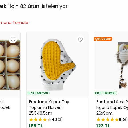
pek
için 82 ürün listeleniyor
münü Temizle
Çok Satan
Hızlı Teslimat
Hızlı Teslimat
li
Eastland
Köpek Tüy
Eastland
Sesli 
Köpek
Toplama Eldiveni
Figürlü Köpek O
25,5x18,5cm
26x9cm
4,3
3
5,0
1
185 TL
123 TL