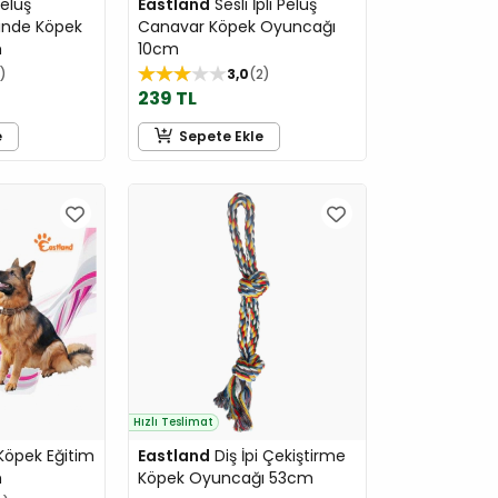
Peluş
Eastland
Sesli İpli Peluş
linde Köpek
Canavar Köpek Oyuncağı
m
10cm
3,0
2
239 TL
e
Sepete Ekle
Hızlı Teslimat
 Köpek Eğitim
Eastland
Diş İpi Çekiştirme
m
Köpek Oyuncağı 53cm