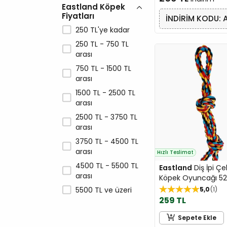
Eastland Köpek
Cheerble
Fiyatları
İNDİRİM KODU: 
Chef's Choice
250 TL'ye kadar
Curli
250 TL - 750 TL
Dentalight
arası
Doglife
750 TL - 1500 TL
arası
Dogness
1500 TL - 2500 TL
Dr.Clauders
arası
Eastland
2500 TL - 3750 TL
Eco Natura
arası
Econature
3750 TL - 4500 TL
arası
ELS Pet
Hızlı Teslimat
4500 TL - 5500 TL
Enabot
Eastland
Diş İpi Çe
arası
Köpek Oyuncağı 5
EuroDog
5500 TL ve üzeri
5,0
1
EuroGold
259 TL
Ewox
Sepete Ekle
Exclusion