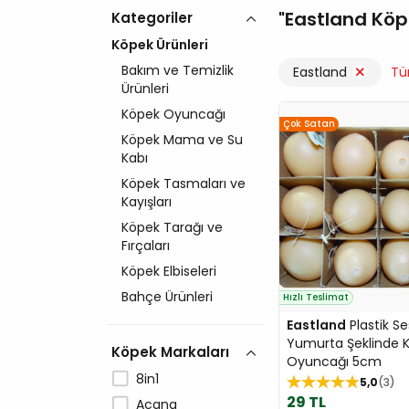
Eastland Kö
Kategoriler
Köpek Ürünleri
Bakım ve Temizlik
Eastland
Tü
Ürünleri
Köpek Oyuncağı
Çok Satan
Köpek Mama ve Su
Kabı
Köpek Tasmaları ve
Kayışları
Köpek Tarağı ve
Fırçaları
Köpek Elbiseleri
Bahçe Ürünleri
Hızlı Teslimat
Eastland
Plastik Ses
Yumurta Şeklinde 
Köpek Markaları
Oyuncağı 5cm
8in1
5,0
3
29 TL
Acana