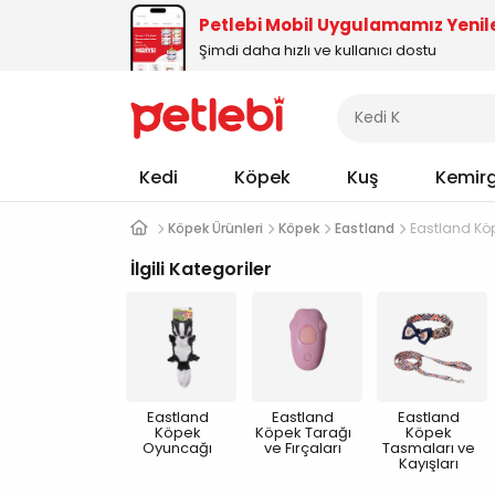
Petlebi Mobil Uygulamamız Yenil
Şimdi daha hızlı ve kullanıcı dostu
Kedi
Köpek
Kuş
Kemir
Köpek Ürünleri
Köpek
Eastland
Eastland Kö
İlgili Kategoriler
Eastland
Eastland
Eastland
Köpek
Köpek Tarağı
Köpek
Oyuncağı
ve Fırçaları
Tasmaları ve
Kayışları