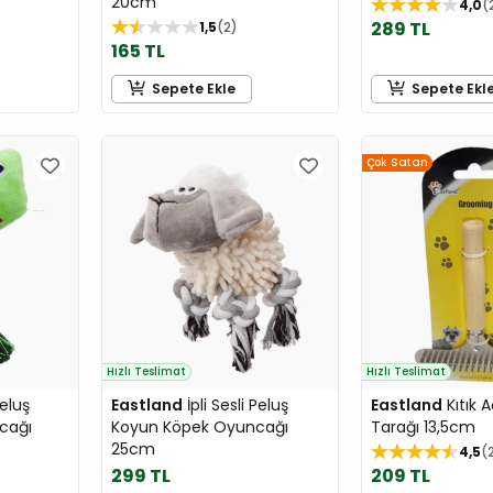
20cm
4,0
289 TL
1,5
2
165 TL
Sepete Ekle
Sepete Ekl
Çok Satan
Hızlı Teslimat
Hızlı Teslimat
Peluş
Eastland
İpli Sesli Peluş
Eastland
Kıtık 
cağı
Koyun Köpek Oyuncağı
Tarağı 13,5cm
25cm
4,5
299 TL
209 TL