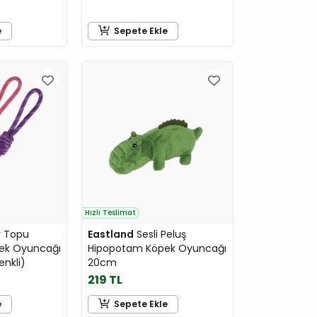
e
Sepete Ekle
Hızlı Teslimat
 Topu
Eastland
Sesli Peluş
öpek Oyuncağı
Hipopotam Köpek Oyuncağı
enkli)
20cm
219 TL
e
Sepete Ekle