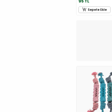
95 TL
Resteril
Sepete Ekle
Rimba
Rokus
Royal Canin
Schesir
Sherlock Pets
Simple Solution
SmartBones
Snacky
Spectrum
Strong
Supreme Dog
Tailpetz
TheraVet
Tommy
Trixie