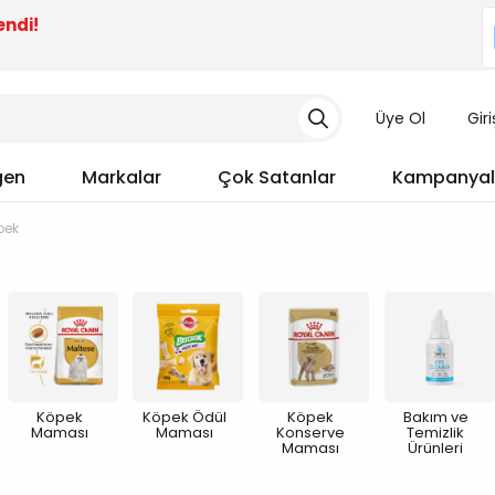
endi!
Üye Ol
Gir
gen
Markalar
Çok Satanlar
Kampanyal
pek
Köpek
Köpek Ödül
Köpek
Bakım ve
Maması
Maması
Konserve
Temizlik
Maması
Ürünleri