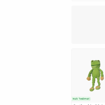
Felicia
Ferplast
Flamingo
Flexi
Flip
Furminator
G&B
Garden Mix
GiGwi
GimDog
Gnawlers
Happy Dog
Hill's
IMAC
INABA
Hızlı Teslimat
Jadawa