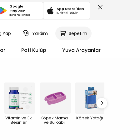
Google
App Store'dan
Play'den
İNDİREBİLİRSİNİZ
İNDİREBİLİRSİNİZ
iş Yap
Sepetim
Yardım
ar
Pati Kulüp
Yuva Arayanlar
Vitamin ve Ek
Köpek Mama
Köpek Yatağı
Köpek Taşıma
Besinler
ve Su Kabı
Ekipmanları