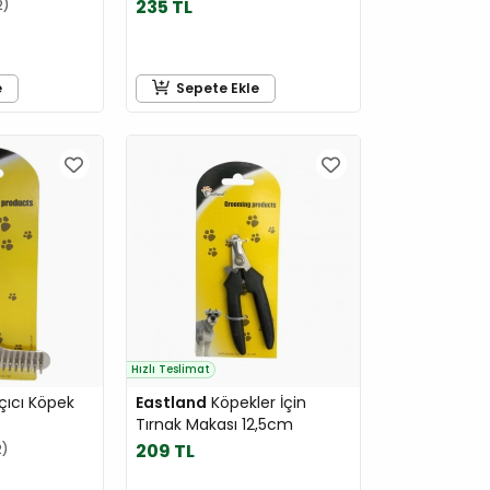
235 TL
2
e
Sepete Ekle
Hızlı Teslimat
Açıcı Köpek
Eastland
Köpekler İçin
Tırnak Makası 12,5cm
209 TL
2