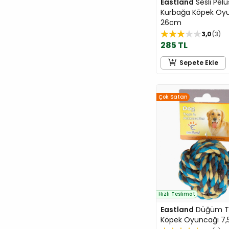
Eastland
Sesli Pelu
Jungle
Kurbağa Köpek Oy
26cm
Karlie
3,0
3
Kong
285 TL
LaVital
Sepete Ekle
M-Pets
majo
Moderna
Çok Satan
Molly
Mp Bergamo
Mps
N&D
Natura
Neakasa
Hızlı Teslimat
Nutri
Eastland
Düğüm T
O'Dog
Köpek Oyuncağı 7
Orijen