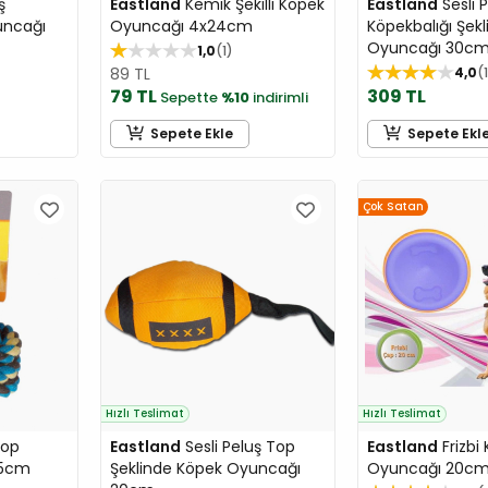
ş
Eastland
Kemik Şekilli Köpek
Eastland
Sesli 
uncağı
Oyuncağı 4x24cm
Köpekbalığı Şek
Oyuncağı 30c
1,0
1
89 TL
4,0
1
79 TL
309 TL
Sepette
%10
indirimli
Sepete Ekle
Sepete Ekl
Çok Satan
Hızlı Teslimat
Hızlı Teslimat
op
Eastland
Sesli Peluş Top
Eastland
Frizbi
,5cm
Şeklinde Köpek Oyuncağı
Oyuncağı 20c