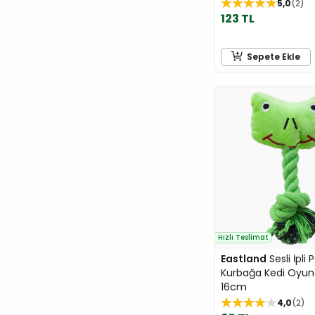
5,0
2
Patiguard
123 TL
Pawgether
Pawise
Sepete Ekle
Pedigree
PET TEEZER
Petlebi
Plaisir
PLATINUM
Pro Plan
PRO-NUTRITION
ProChoice
Profine
Hızlı Teslimat
Quik
Eastland
Sesli İpli 
RANOVA
Kurbağa Kedi Oyun
16cm
Reflex
4,0
2
Relax