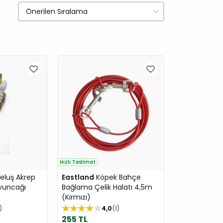
Hızlı Teslimat
Peluş Akrep
Eastland
Köpek Bahçe
yuncağı
Bağlama Çelik Halatı 4,5m
(Kırmızı)
4,0
1
255 TL