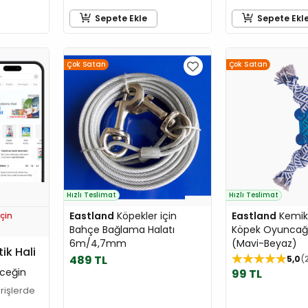
Sepete Ekle
Sepete Ekl
Çok Satan
Çok Satan
Hızlı Teslimat
Hızlı Teslimat
Eastland
Köpekler için
Eastland
Kemik 
çin
Bahçe Bağlama Halatı
Köpek Oyuncağ
6m/4,7mm
(Mavi-Beyaz)
tik Hali
489 TL
5,0
ceğin
99 TL
arişlerde