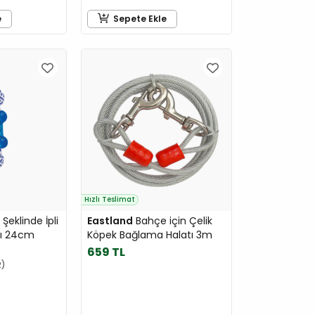
e
Sepete Ekle
Hızlı Teslimat
Şeklinde İpli
Eastland
Bahçe için Çelik
ı 24cm
Köpek Bağlama Halatı 3m
659 TL
2