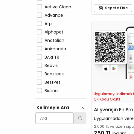
Active Clean
Sepete Ekle
Advance
Afp
Alphapet
Anatolian
Animonda
BARFTR
Beavis
Beeztees
BestPet
Bioline
Uygulamayı İndirmek İ
Bionic
QR Kodu Okut!
Kelimeyle Ara
Brit Care
Alışverişin En Pra
CatDog Life
Uygulamadan vere
Catit
2.000 TL ve üzeri sip
250 TL
CATLINK
indirim