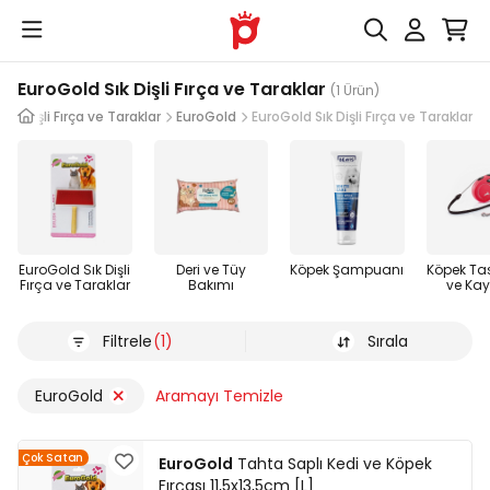
EuroGold Sık Dişli Fırça ve Taraklar
(1 Ürün)
Sık Dişli Fırça ve Taraklar
EuroGold
EuroGold Sık Dişli Fırça ve Taraklar
EuroGold Sık Dişli
Deri ve Tüy
Köpek Şampuanı
Köpek Ta
Fırça ve Taraklar
Bakımı
ve Kayı
Filtrele
(1)
Sırala
EuroGold
Aramayı Temizle
Çok Satan
EuroGold
Tahta Saplı Kedi ve Köpek
Fırçası 11,5x13,5cm [L]