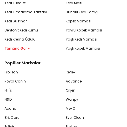
Kedi Tuvaleti
Kedi Maltı
Kedi Tırmalama Tahtası
Buharlı Kedi Tarağı
Kedi Su Pınarı
Köpek Maması
Bentonit Kedi Kumu
Yavru Köpek Maması
Kedi Krema Ödülü
Yaşlı Kedi Maması
Tümünü Gör
Yaşlı Köpek Maması
Popüler Markalar
Pro Plan
Reflex
Royal Canin
Advance
Hill's
Orijen
N&D
Wanpy
Acana
Me-O
Brit Care
Ever Clean
Felicia
Proline