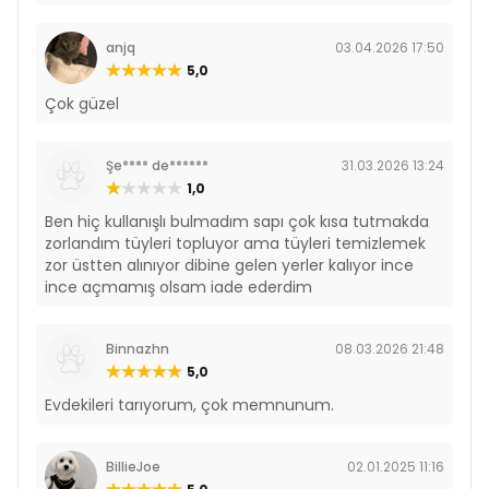
anjq
03.04.2026 17:50
5,0
Çok güzel
Şe**** de******
31.03.2026 13:24
1,0
Ben hiç kullanışlı bulmadım sapı çok kısa tutmakda
zorlandım tüyleri topluyor ama tüyleri temizlemek
zor üstten alınıyor dibine gelen yerler kalıyor ince
ince açmamış olsam iade ederdim
Binnazhn
08.03.2026 21:48
5,0
Evdekileri tarıyorum, çok memnunum.
BillieJoe
02.01.2025 11:16