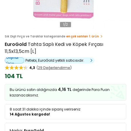
1
/
2
Sık Dişli Fırça ve Taraklar kategorisinde
en çok satılan
1. ürün
EuroGold
Tahta Saplı Kedi ve Köpek Fırçası
11,5x13,5cm [L]
Orijinal
Petlebi, EuroGold yetkili satıcısıdır.
Ürün
4,3
29 Değerlendirme
104 TL
4,16 TL
Bu ürünü satın aldığınızda
değerinde Para Puan
kazanacaksınız.
8 saat 31 dakika
içinde sipariş verirseniz
14 Ağustos kargoda!
Marka:
EuroGold