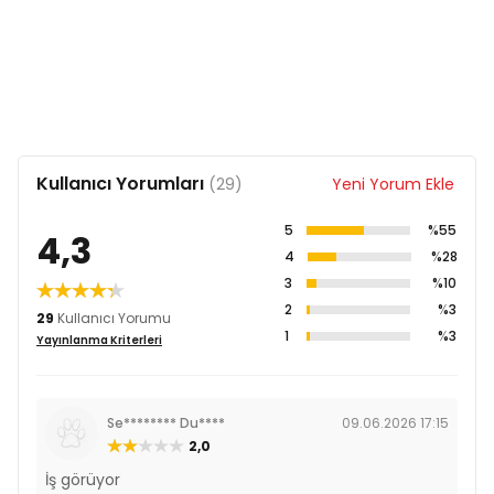
Kullanıcı Yorumları
(29)
Yeni Yorum Ekle
5
%55
4,3
4
%28
3
%10
2
%3
29
Kullanıcı Yorumu
1
%3
Yayınlanma Kriterleri
Se******** Du****
09.06.2026 17:15
2,0
İş görüyor