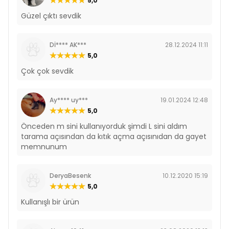
5,0
Güzel çıktı sevdik
Dİ**** AK***
28.12.2024 11:11
5,0
Çok çok sevdik
Ay**** uy***
19.01.2024 12:48
5,0
Önceden m sini kullanıyorduk şimdi L sini aldım
tarama açısından da kıtık açma açısınıdan da gayet
memnunum
DeryaBesenk
10.12.2020 15:19
5,0
Kullanışlı bir ürün