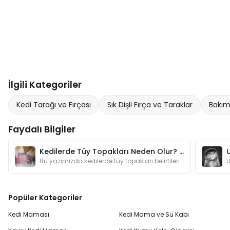
İlgili Kategoriler
Kedi Tarağı ve Fırçası
Sık Dişli Fırça ve Taraklar
Bakım
Faydalı Bilgiler
Kedilerde Tüy Topakları Neden Olur? Belirtileri Nelerdir?
Bu yazımızda kedilerde tüy topakları belirtileri başta olmak üzere kedi sahiplerinin en çok merak ettiği konulara değineceğiz.
Popüler Kategoriler
Kedi Maması
Kedi Mama ve Su Kabı