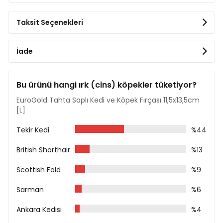
Ürünün Ölçüleri
Taksit Seçenekleri
En: 11,5 cm
Boy: 13,5 cm
İade
Fırça Yüzey Ölçüsü
En: 11,5 cm
Bu ürünü hangi ırk (cins) köpekler tüketiyor?
Boy: 5,5 cm
EuroGold Tahta Saplı Kedi ve Köpek Fırçası 11,5x13,5cm
[L]
Tekir Kedi
%44
British Shorthair
%13
Scottish Fold
%9
Sarman
%6
Ankara Kedisi
%4