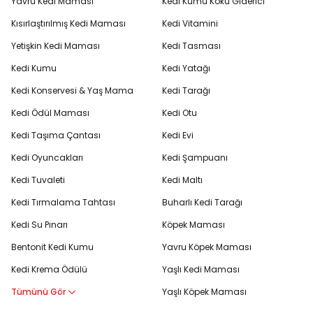
Yavru Kedi Maması
Kedi Kumu Koku Giderici
Kısırlaştırılmış Kedi Maması
Kedi Vitamini
Yetişkin Kedi Maması
Kedi Tasması
Kedi Kumu
Kedi Yatağı
Kedi Konservesi & Yaş Mama
Kedi Tarağı
Kedi Ödül Maması
Kedi Otu
Kedi Taşıma Çantası
Kedi Evi
Kedi Oyuncakları
Kedi Şampuanı
Kedi Tuvaleti
Kedi Maltı
Kedi Tırmalama Tahtası
Buharlı Kedi Tarağı
Kedi Su Pınarı
Köpek Maması
Bentonit Kedi Kumu
Yavru Köpek Maması
Kedi Krema Ödülü
Yaşlı Kedi Maması
Tümünü Gör
Yaşlı Köpek Maması