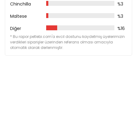
Chinchilla
%3
Maltese
%3
Diğer
%16
* Bu rapor petlebi.com'a evcil dostunu kaydetmiş üyelerimizin
verdikleri siparişler üzerinden referans olması amacıyla
otomatik olarak derlenmiştir.