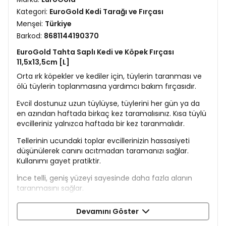
Kategori:
EuroGold Kedi Tarağı ve Fırçası
Menşei:
Türkiye
Barkod:
8681144190370
EuroGold Tahta Saplı Kedi ve Köpek Fırçası
11,5x13,5cm [L]
Orta ırk köpekler ve kediler için, tüylerin taranması ve
ölü tüylerin toplanmasına yardımcı bakım fırçasıdır.
Evcil dostunuz uzun tüylüyse, tüylerini her gün ya da
en azından haftada birkaç kez taramalısınız. Kısa tüylü
evcilleriniz yalnızca haftada bir kez taranmalıdır.
Tellerinin ucundaki toplar evcillerinizin hassasiyeti
düşünülerek canını acıtmadan taramanızı sağlar.
Kullanımı gayet pratiktir.
İnce telli, geniş yüzeyi sayesinde daha fazla alanın
taranmasını sağlar.
İnsan ve hayvan sağlığı açısından %100 zararsız
Devamını Göster
malzemelerden üretilmiştir. Alerjenik maddeler
bulunmaz.