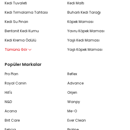
Kedi Tuvaleti
Kedi Maltı
Kedi Tırmalama Tahtası
Buharlı Kedi Tarağı
Kedi Su Pınarı
Köpek Maması
Bentonit Kedi Kumu
Yavru Köpek Maması
Kedi Krema Ödülü
Yaşlı Kedi Maması
Tümünü Gör
Yaşlı Köpek Maması
Popüler Markalar
Pro Plan
Reflex
Royal Canin
Advance
Hill's
Orijen
N&D
Wanpy
Acana
Me-O
Brit Care
Ever Clean
Felicia
Proline