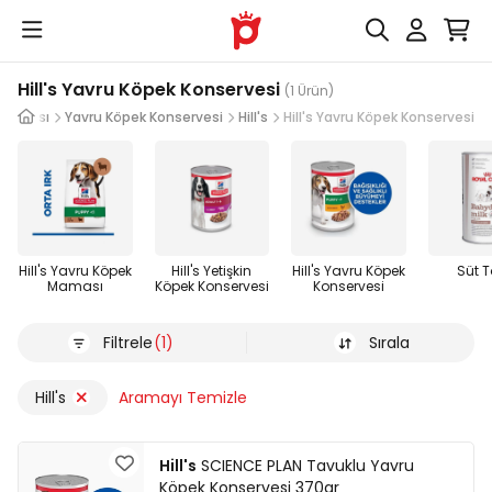
Hill's Yavru Köpek Konservesi
(1 Ürün)
 Maması
Yavru Köpek Konservesi
Hill's
Hill's Yavru Köpek Konservesi
Hill's Yavru Köpek
Hill's Yetişkin
Hill's Yavru Köpek
Süt 
Maması
Köpek Konservesi
Konservesi
Filtrele
(1)
Sırala
Hill's
Aramayı Temizle
Hill's
SCIENCE PLAN Tavuklu Yavru
Köpek Konservesi 370gr