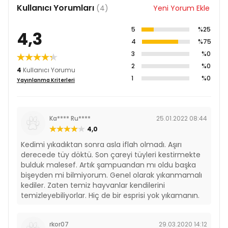
Kullanıcı Yorumları
(4)
Yeni Yorum Ekle
5
%25
4,3
4
%75
3
%0
2
%0
4
Kullanıcı Yorumu
1
%0
Yayınlanma Kriterleri
Ka**** Ru****
25.01.2022 08:44
4,0
Kedimi yıkadıktan sonra asla iflah olmadı. Aşırı
derecede tüy döktü. Son çareyi tüyleri kestirmekte
bulduk malesef. Artık şampuandan mı oldu başka
bişeyden mi bilmiyorum. Genel olarak yıkanmamalı
kediler. Zaten temiz hayvanlar kendilerini
temizleyebiliyorlar. Hiç de bir esprisi yok yıkamanın.
rkor07
29.03.2020 14:12