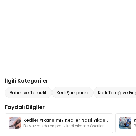
İlgili Kategoriler
Bakım ve Temizlik
Kedi Şampuanı
Kedi Tarağı ve Fır
Faydalı Bilgiler
Kediler Yıkanır mı? Kediler Nasıl Yıkanır? En Pratik Yıkama Önerileri
K
Bu yazımızda en pratik kedi yıkama önerileri hakkında bilgi bulabilirsiniz.