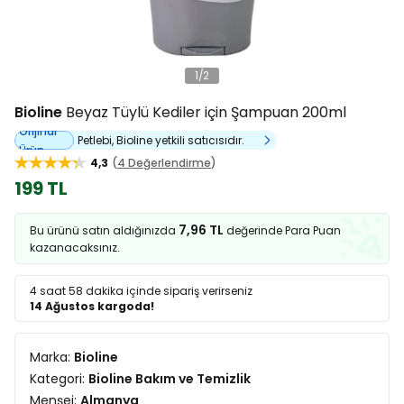
1
/
2
Bioline
Beyaz Tüylü Kediler için Şampuan 200ml
Orijinal
Petlebi, Bioline yetkili satıcısıdır.
Ürün
4,3
4 Değerlendirme
199 TL
7,96 TL
Bu ürünü satın aldığınızda
değerinde Para Puan
kazanacaksınız.
4 saat 58 dakika
içinde sipariş verirseniz
14 Ağustos kargoda!
Marka:
Bioline
Kategori:
Bioline Bakım ve Temizlik
Menşei:
Almanya