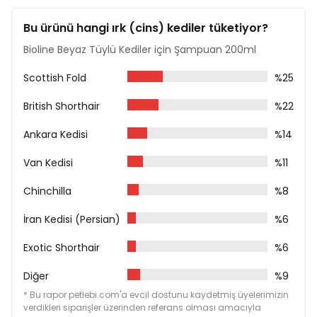
Bu ürünü hangi ırk (cins) kediler tüketiyor?
Bioline Beyaz Tüylü Kediler için Şampuan 200ml
Scottish Fold
%25
British Shorthair
%22
Ankara Kedisi
%14
Van Kedisi
%11
Chinchilla
%8
İran Kedisi (Persian)
%6
Exotic Shorthair
%6
Diğer
%9
* Bu rapor petlebi.com'a evcil dostunu kaydetmiş üyelerimizin
verdikleri siparişler üzerinden referans olması amacıyla