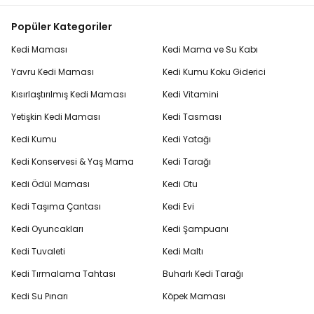
Popüler Kategoriler
Kedi Maması
Kedi Mama ve Su Kabı
Yavru Kedi Maması
Kedi Kumu Koku Giderici
Kısırlaştırılmış Kedi Maması
Kedi Vitamini
Yetişkin Kedi Maması
Kedi Tasması
Kedi Kumu
Kedi Yatağı
Kedi Konservesi & Yaş Mama
Kedi Tarağı
Kedi Ödül Maması
Kedi Otu
Kedi Taşıma Çantası
Kedi Evi
Kedi Oyuncakları
Kedi Şampuanı
Kedi Tuvaleti
Kedi Maltı
Kedi Tırmalama Tahtası
Buharlı Kedi Tarağı
Kedi Su Pınarı
Köpek Maması