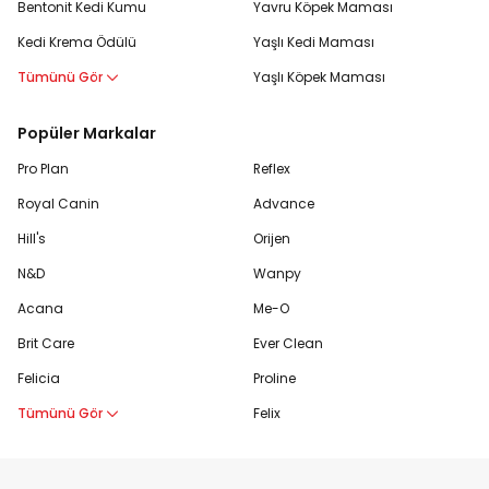
Bentonit Kedi Kumu
Yavru Köpek Maması
Kedi Krema Ödülü
Yaşlı Kedi Maması
Tümünü Gör
Yaşlı Köpek Maması
Popüler Markalar
Pro Plan
Reflex
Royal Canin
Advance
Hill's
Orijen
N&D
Wanpy
Acana
Me-O
Brit Care
Ever Clean
Felicia
Proline
Tümünü Gör
Felix