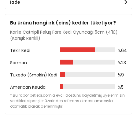
İade
Bu ürünü hangi ırk (cins) kediler tüketiyor?
Karlie Catnipli Peluş Fare Kedi Oyuncağı 5cm (4'lü)
(Karışık Renkli)
Tekir Kedi
%64
Sarman
%23
Tuxedo (Smokin) Kedi
%9
American Keuda
%5
* Bu rapor petlebi.com'a evcil dostunu kaydetmiş üyelerimizin
verdikleri siparişler üzerinden referans olması amacıyla
otomatik olarak derlenmiştir.