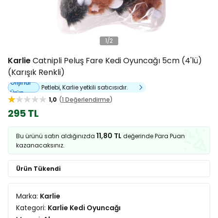
1
/
2
Karlie
Catnipli Peluş Fare Kedi Oyuncağı 5cm (4'lü)
(Karışık Renkli)
Orijinal
Petlebi, Karlie yetkili satıcısıdır.
Ürün
1,0
1 Değerlendirme
295 TL
11,80 TL
Bu ürünü satın aldığınızda
değerinde Para Puan
kazanacaksınız.
Ürün Tükendi
Marka:
Karlie
Kategori:
Karlie Kedi Oyuncağı