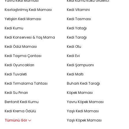
Yavru Kedi Maması
Kedi Kumu Koku Giderici
Kısırlaştırılmış Kedi Maması
Kedi Vitamini
Yetişkin Kedi Maması
Kedi Tasması
Kedi Kumu
Kedi Yatağı
Kedi Konservesi & Yaş Mama
Kedi Tarağı
Kedi Ödül Maması
Kedi Otu
Kedi Taşıma Çantası
Kedi Evi
Kedi Oyuncakları
Kedi Şampuanı
Kedi Tuvaleti
Kedi Maltı
Kedi Tırmalama Tahtası
Buharlı Kedi Tarağı
Kedi Su Pınarı
Köpek Maması
Bentonit Kedi Kumu
Yavru Köpek Maması
Kedi Krema Ödülü
Yaşlı Kedi Maması
Tümünü Gör
Yaşlı Köpek Maması