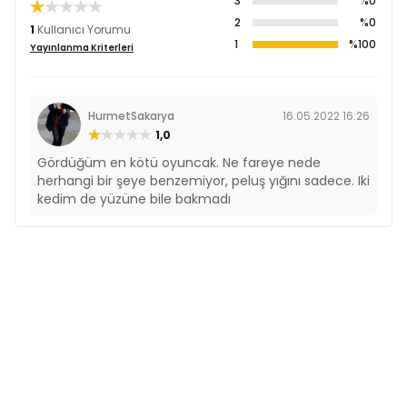
3
%0
2
%0
1
Kullanıcı Yorumu
1
%100
Yayınlanma Kriterleri
HurmetSakarya
16.05.2022 16:26
1,0
Gördüğüm en kötü oyuncak. Ne fareye nede
herhangi bir şeye benzemiyor, peluş yığını sadece. Iki
kedim de yüzüne bile bakmadı