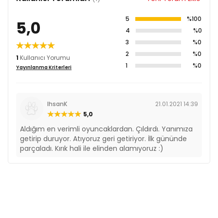
5
%100
5,0
4
%0
3
%0
2
%0
1
Kullanıcı Yorumu
1
%0
Yayınlanma Kriterleri
IhsanK
21.01.2021 14:39
5,0
Aldığım en verimli oyuncaklardan. Çıldırdı. Yanımıza
getirip duruyor. Atıyoruz geri getiriyor. İlk gününde
parçaladı. Kırık hali ile elinden alamıyoruz :)