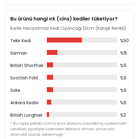
Bu ürünü hangi ırk (cins) kediler tüketiyor?
Karlie Hacıyatmaz Kedi Oyuncağı 12cm (Karışık Renkli)
Tekir Kedi
%50
Sarman
%15
British Shorthair
%9
Scottish Fold
%9
Soke
%9
Ankara Kedisi
%6
British Longhair
%3
* Bu rapor petlebi.com'a evcil dostunu kaydetmiş üyelerimizin
verdikleri siparişler üzerinden referans olması amacıyla
otomatik olarak derlenmiştir.