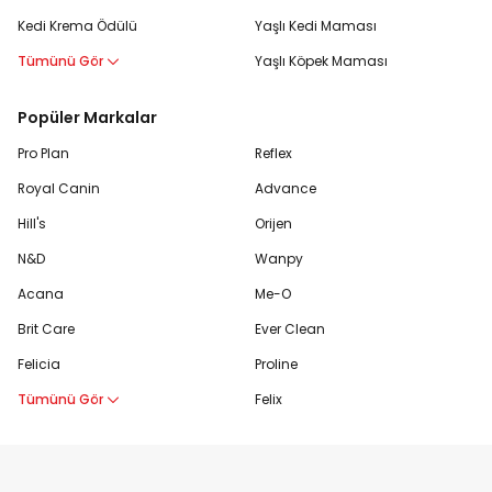
Kedi Krema Ödülü
Yaşlı Kedi Maması
Tümünü Gör
Yaşlı Köpek Maması
Popüler Markalar
Pro Plan
Reflex
Royal Canin
Advance
Hill's
Orijen
N&D
Wanpy
Acana
Me-O
Brit Care
Ever Clean
Felicia
Proline
Tümünü Gör
Felix