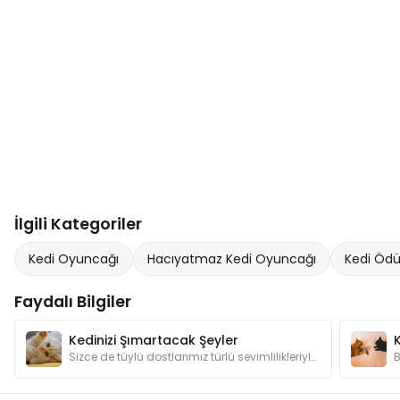
İlgili Kategoriler
Kedi Oyuncağı
Hacıyatmaz Kedi Oyuncağı
Kedi Öd
Faydalı Bilgiler
Kedinizi Şımartacak Şeyler
Sizce de tüylü dostlarımız türlü sevimlilikleriyle şımartılmayı hak etmiyorlar mı? Kedilerimizin canının sıkılmaması için hangi hediyelerden alalım?