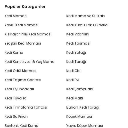
Popüler Kategoriler
Kedi Maması
Kedi Mama ve Su Kabı
Yavru Kedi Maması
Kedi Kumu Koku Giderici
Kısırlaştırılmış Kedi Maması
Kedi Vitamini
Yetişkin Kedi Maması
Kedi Tasması
Kedi Kumu
Kedi Yatağı
Kedi Konservesi & Yaş Mama
Kedi Tarağı
Kedi Ödül Maması
Kedi Otu
Kedi Taşıma Çantası
Kedi Evi
Kedi Oyuncakları
Kedi Şampuanı
Kedi Tuvaleti
Kedi Maltı
Kedi Tırmalama Tahtası
Buharlı Kedi Tarağı
Kedi Su Pınarı
Köpek Maması
Bentonit Kedi Kumu
Yavru Köpek Maması