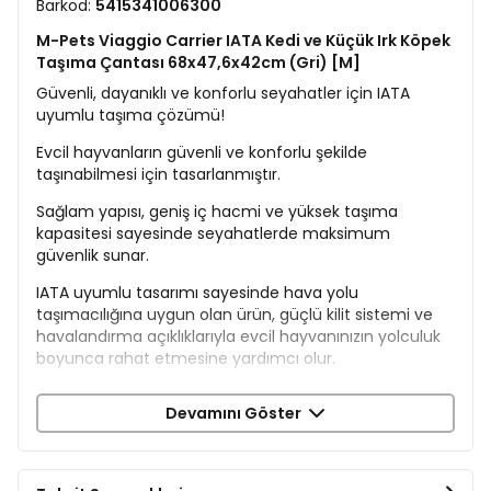
Barkod:
5415341006300
M-Pets Viaggio Carrier IATA Kedi ve Küçük Irk Köpek
Taşıma Çantası 68x47,6x42cm (Gri) [M]
Güvenli, dayanıklı ve konforlu seyahatler için IATA
uyumlu taşıma çözümü!
Evcil hayvanların güvenli ve konforlu şekilde
taşınabilmesi için tasarlanmıştır.
Sağlam yapısı, geniş iç hacmi ve yüksek taşıma
kapasitesi sayesinde seyahatlerde maksimum
güvenlik sunar.
IATA uyumlu tasarımı sayesinde hava yolu
taşımacılığına uygun olan ürün, güçlü kilit sistemi ve
havalandırma açıklıklarıyla evcil hayvanınızın yolculuk
boyunca rahat etmesine yardımcı olur.
Şık siyah-gri renk kombinasyonu ve dayanıklı
Devamını Göster
malzemesiyle uzun yıllar kullanım sunar.
Üst taşıma dayanımı 30 kg'dır.