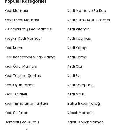
Popüler Kategoriler
Kedi Maması
Kedi Mama ve Su Kabı
Yavru Kedi Maması
Kedi Kumu Koku Giderici
Kısırlaştırılmış Kedi Maması
Kedi Vitamini
Yetişkin Kedi Maması
Kedi Tasması
Kedi Kumu
Kedi Yatağı
Kedi Konservesi & Yaş Mama
Kedi Tarağı
Kedi Ödül Maması
Kedi Otu
Kedi Taşıma Çantası
Kedi Evi
Kedi Oyuncakları
Kedi Şampuanı
Kedi Tuvaleti
Kedi Maltı
Kedi Tırmalama Tahtası
Buharlı Kedi Tarağı
Kedi Su Pınarı
Köpek Maması
Bentonit Kedi Kumu
Yavru Köpek Maması