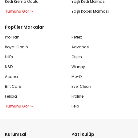
Kedi Krema Ödülü
Yaşlı Kedi Maması
Tümünü Gör
Yaşlı Köpek Maması
Popüler Markalar
Pro Plan
Reflex
Royal Canin
Advance
Hill's
Orijen
N&D
Wanpy
Acana
Me-O
Brit Care
Ever Clean
Felicia
Proline
Tümünü Gör
Felix
Kurumsal
Pati Kulüp