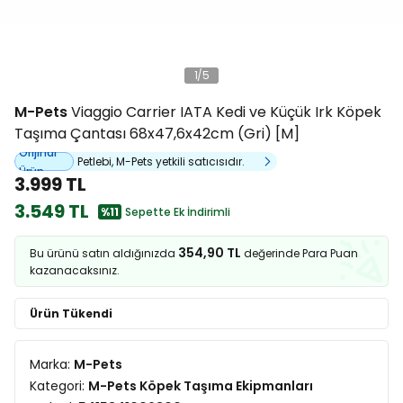
1
/
5
M-Pets
Viaggio Carrier IATA Kedi ve Küçük Irk Köpek
Taşıma Çantası 68x47,6x42cm (Gri) [M]
Orijinal
Petlebi, M-Pets yetkili satıcısıdır.
Ürün
3.999 TL
3.549 TL
%11
Sepette Ek İndirimli
354,90 TL
Bu ürünü satın aldığınızda
değerinde Para Puan
kazanacaksınız.
Ürün Tükendi
Marka:
M-Pets
Kategori:
M-Pets Köpek Taşıma Ekipmanları