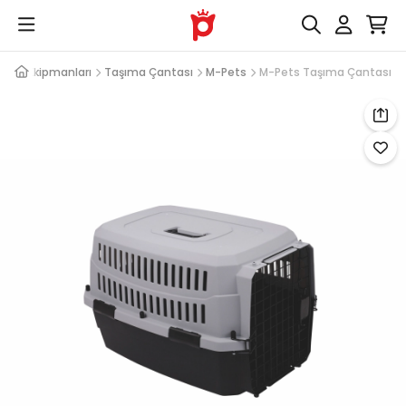
şıma Ekipmanları
Taşıma Çantası
M-Pets
M-Pets Taşıma Çantası