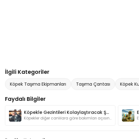
İlgili Kategoriler
Köpek Taşıma Ekipmanları
Taşıma Çantası
Köpek Ku
Faydalı Bilgiler
Köpekle Gezintileri Kolaylaştıracak Şeyler
Köpekler diğer canlılara göre bakımları açısından bizlere daha bağımlı hayvanlardır. Gezintilere çıkarken dikkat etmemiz gerekenleri biliyor muyuz?