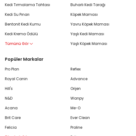
Kedi Tırmalama Tahtası
Buharlı Kedi Tarağı
Kedi Su Pınarı
Köpek Maması
Bentonit Kedi Kumu
Yavru Köpek Maması
Kedi Krema Ödülü
Yaşlı Kedi Maması
Tümünü Gör
Yaşlı Köpek Maması
Popüler Markalar
Pro Plan
Reflex
Royal Canin
Advance
Hill's
Orijen
N&D
Wanpy
Acana
Me-O
Brit Care
Ever Clean
Felicia
Proline