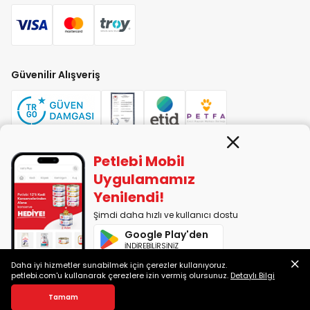
Güvenilir Alışveriş
Petlebi Mobil
PETLEBİ EVCİL HAYVAN ÜRÜNLERİ PAZ. SAN. TİC. LTD. ŞTİ. Alaşarköy Mah.
Uygulamamız
1. Alaşar Cad. No: 9 Osmangazi/Bursa
Yenilendi!
7290599225 vergi numarasıyla Uludağ Vergi Dairesi'ne bağlıdır.
Şimdi daha hızlı ve kullanıcı dostu
Google Play'den
2014-2026 © petlebi.com v11.89.0
İNDİREBİLİRSİNİZ
Bursa'da sevgiyle yapıldı.
Daha iyi hizmetler sunabilmek için çerezler kullanıyoruz.
App Store'dan
petlebi.com'u kullanarak çerezlere izin vermiş olursunuz.
Detaylı Bilgi
İNDİREBİLİRSİNİZ
Sepete Ekle
Tamam