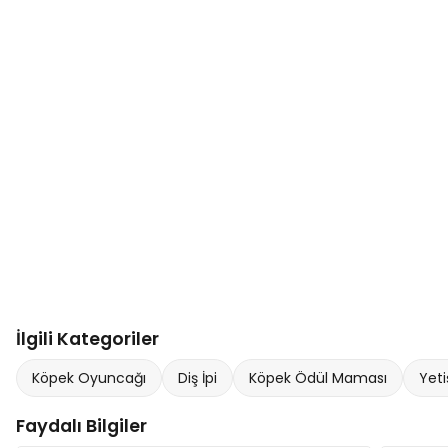
İlgili Kategoriler
Köpek Oyuncağı
Diş İpi
Köpek Ödül Maması
Yeti
Faydalı Bilgiler