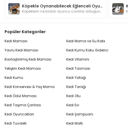
Köpekle Oynanabilecek Eğlenceli Oyunlar
Köpeklerin ne kadar oyuncu canlılar olduğunu anlatmamıza gerek var mı? Oyunlar hem köpeğinizin zeka gelişimine katkı sağlar hem de onu mutlu eder.
Popüler Kategoriler
Kedi Maması
Kedi Mama ve Su Kabı
Yavru Kedi Maması
Kedi Kumu Koku Giderici
Kısırlaştırılmış Kedi Maması
Kedi Vitamini
Yetişkin Kedi Maması
Kedi Tasması
Kedi Kumu
Kedi Yatağı
Kedi Konservesi & Yaş Mama
Kedi Tarağı
Kedi Ödül Maması
Kedi Otu
Kedi Taşıma Çantası
Kedi Evi
Kedi Oyuncakları
Kedi Şampuanı
Kedi Tuvaleti
Kedi Maltı