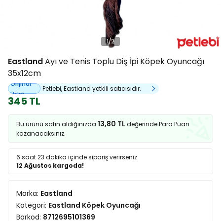
1
/
2
Eastland
Ayı ve Tenis Toplu Diş İpi Köpek Oyuncağı
35x12cm
Orijinal
Petlebi, Eastland yetkili satıcısıdır.
Ürün
345 TL
13,80 TL
Bu ürünü satın aldığınızda
değerinde Para Puan
kazanacaksınız.
6 saat 23 dakika
içinde sipariş verirseniz
12 Ağustos kargoda!
Marka:
Eastland
Kategori:
Eastland Köpek Oyuncağı
Barkod:
8712695101369