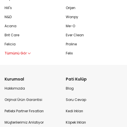
Hill's
Orijen
N&D
Wanpy
Acana
Me-O
Brit Care
Ever Clean
Felicia
Proline
Tümünü Gör
Felix
Kurumsal
Pati Kulüp
Hakkımızda
Blog
Orijinal Ürün Garantisi
Soru Cevap
Petlebi Partner Fırsatları
Kedi Irkları
Müşterilerimiz Anlatıyor
Köpek Irkları