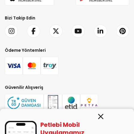
İNDİREBİLİRSİNİZ
İNDİREBİLİRSİNİZ
Bizi Takip Edin
Ödeme Yöntemleri
Güvenilir Alışveriş
Petlebi Mobil
PETLEBİ EVCİL HAYVAN ÜRÜNLERİ PAZ. SAN. TİC. LTD. ŞTİ. Alaşarköy Mah.
Uygulamamız