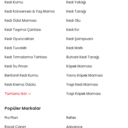
Kedi Kumu
Kedi Yatağı
Kedi Konservesi & Yaş Mama
Kedi Tarağı
Kedi Ödül Maması
Kedi Otu
Kedi Taşıma Çantası
Kedi Evi
Kedi Oyuncakları
Kedi Şampuanı
Kedi Tuvaleti
Kedi Maltı
Kedi Tırmalama Tahtası
Buharlı Kedi Tarağı
Kedi Su Pınarı
Köpek Maması
Bentonit Kedi Kumu
Yavru Köpek Maması
Kedi Krema Ödülü
Yaşlı Kedi Maması
Tümünü Gör
Yaşlı Köpek Maması
Popüler Markalar
Pro Plan
Reflex
Royal Canin
Advance