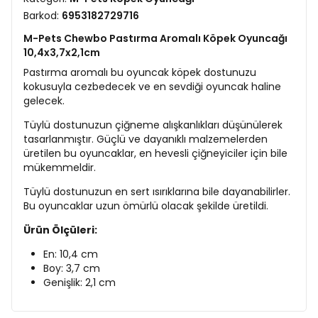
Barkod:
6953182729716
M-Pets Chewbo Pastırma Aromalı Köpek Oyuncağı
10,4x3,7x2,1cm
Pastırma aromalı bu oyuncak köpek dostunuzu
kokusuyla cezbedecek ve en sevdiği oyuncak haline
gelecek.
Tüylü dostunuzun çiğneme alışkanlıkları düşünülerek
tasarlanmıştır. Güçlü ve dayanıklı malzemelerden
üretilen bu oyuncaklar, en hevesli çiğneyiciler için bile
mükemmeldir.
Tüylü dostunuzun en sert ısırıklarına bile dayanabilirler.
Bu oyuncaklar uzun ömürlü olacak şekilde üretildi.
Ürün Ölçüleri:
En: 10,4 cm
Boy: 3,7 cm
Genişlik: 2,1 cm