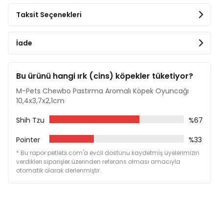
Taksit Seçenekleri
İade
Bu ürünü hangi ırk (cins) köpekler tüketiyor?
M-Pets Chewbo Pastırma Aromalı Köpek Oyuncağı
10,4x3,7x2,1cm
Shih Tzu
%67
Pointer
%33
* Bu rapor petlebi.com'a evcil dostunu kaydetmiş üyelerimizin
verdikleri siparişler üzerinden referans olması amacıyla
otomatik olarak derlenmiştir.