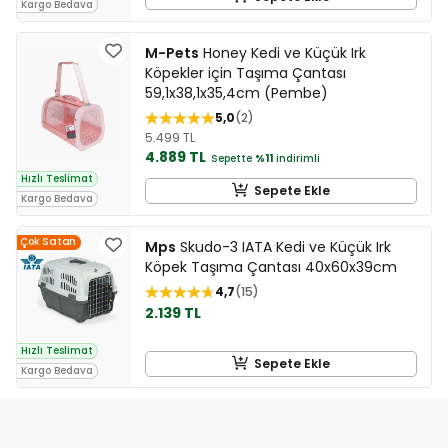
Kargo Bedava
M-Pets
Honey Kedi ve Küçük Irk
Köpekler için Taşıma Çantası
59,1x38,1x35,4cm (Pembe)
5,0
2
5.499 TL
4.889 TL
Sepette
%11
indirimli
Hızlı Teslimat
Sepete Ekle
Kargo Bedava
Çok Satan
Mps
Skudo-3 IATA Kedi ve Küçük Irk
Köpek Taşıma Çantası 40x60x39cm
4,7
15
2.139 TL
Hızlı Teslimat
Sepete Ekle
Kargo Bedava