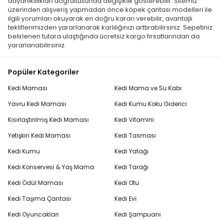
dayanıklılıkları doğrultusunda değişiklik gösterebilir. Sitemiz
üzerinden alışveriş yapmadan önce köpek çantası modelleri ile
ilgili yorumları okuyarak en doğru kararı verebilir, avantajlı
tekliflerimizden yararlanarak karlılığınızı arttırabilirsiniz. Sepetiniz
belirlenen tutara ulaştığında ücretsiz kargo fırsatlarından da
yararlanabilirsiniz.
Popüler Kategoriler
Kedi Maması
Kedi Mama ve Su Kabı
Yavru Kedi Maması
Kedi Kumu Koku Giderici
Kısırlaştırılmış Kedi Maması
Kedi Vitamini
Yetişkin Kedi Maması
Kedi Tasması
Kedi Kumu
Kedi Yatağı
Kedi Konservesi & Yaş Mama
Kedi Tarağı
Kedi Ödül Maması
Kedi Otu
Kedi Taşıma Çantası
Kedi Evi
Kedi Oyuncakları
Kedi Şampuanı