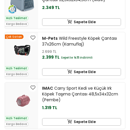
2.349 TL
Hızlı Teslimat
Sepete Ekle
Kargo Bedava
Çok Satan
M-Pets
Wild Freestyle Köpek Çantası
37x26cm (Kamuflaj)
2.699 TL
2.399 TL
Sepette
%11
indirimli
Hızlı Teslimat
Sepete Ekle
Kargo Bedava
IMAC
Carry Sport Kedi ve Küçük Irk
Köpek Taşıma Çantası 48,5x34x32cm
(Pembe)
1.319 TL
Hızlı Teslimat
Sepete Ekle
Kargo Bedava