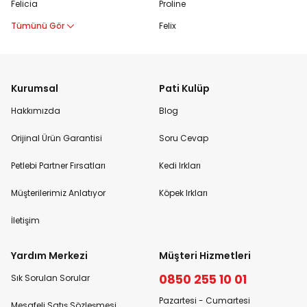
Felicia
Proline
Tümünü Gör
Felix
Kurumsal
Pati Kulüp
Hakkımızda
Blog
Orijinal Ürün Garantisi
Soru Cevap
Petlebi Partner Fırsatları
Kedi Irkları
Müşterilerimiz Anlatıyor
Köpek Irkları
İletişim
Yardım Merkezi
Müşteri Hizmetleri
0850 255 10 01
Sık Sorulan Sorular
Pazartesi - Cumartesi
Mesafeli Satış Sözleşmesi