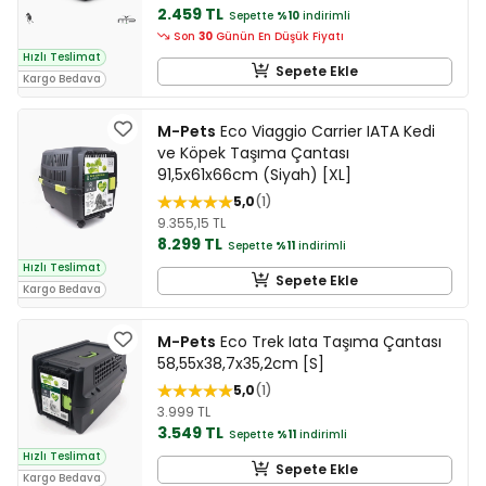
2.459 TL
Sepette
%10
indirimli
Son
30
Günün En Düşük Fiyatı
Hızlı Teslimat
Sepete Ekle
Kargo Bedava
M-Pets
Eco Viaggio Carrier IATA Kedi
ve Köpek Taşıma Çantası
91,5x61x66cm (Siyah) [XL]
5,0
1
9.355,15 TL
8.299 TL
Sepette
%11
indirimli
Hızlı Teslimat
Sepete Ekle
Kargo Bedava
M-Pets
Eco Trek Iata Taşıma Çantası
58,55x38,7x35,2cm [S]
5,0
1
3.999 TL
3.549 TL
Sepette
%11
indirimli
Hızlı Teslimat
Sepete Ekle
Kargo Bedava