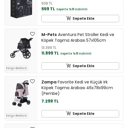
639 TL
559 TL
Sepette
%11
indirimli
Sepete Ekle
M-Pets
Aventura Pet Stroller Kedi ve
Köpek Taşıma Arabası 57x105cm
13.399 TL
11.899 TL
Sepette
%11
indirimli
Sepete Ekle
Kargo Bedava
Zampa
Favorite Kedi ve Küçük Irk
Köpek Taşıma Arabası 46x78x99cm
(Pembe)
7.299 TL
Sepete Ekle
Kargo Bedava