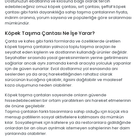
Dostunuzun ebatlarına ve kilosuna bağlı olarak tercih
edebileceğiniz omuz köpek çantası, sırt çantası, şeffaf köpek
çantası gibi farklı dayanıklılığa sahip taşıma çantalarının fiyata,
indirim oranına, yorum sayısına ve popülerliğe göre sıralanması
mümkündür.
Köpek Taşıma Çantası Ne İşe Yarar?
Çanta ve kafes gibi farklı formlarda ve özelliklerde üretilen
köpek taşıma çantaları yalnızca toplu taşıma araçları ile
seyahat eden kişilerin ve dostlarının kullandığı ürünler değildir.
Seyahatler sırasında yasal gereksinimlerin yerine getirilmesini
sağlarlar ancak aynı zamanda kendi aracıyla yolculuk yapanlar
için de güven sunarlar. Evcil dostlarımız yol esnasında ani
seslerden ya da araç hareketliliğinden rahatsız olarak
sürücünün kucağına çıkabilir, ilgisini dağıtabilir ve maalesef
kaza oluşumuna neden olabilirler.
Köpek taşıma çantaları sayesinde onların güvende
hissedebilecekleri bir ortam yaratılırken ani hareket etmelerinin
de önüne geçilebilir.
Taşıma çantaları farklı tasarımlara sahip olduğu için küçük ırka
mensup patililerin sosyal aktivitelere katılmasını da mümkün
kılar. Sosyalleşmek için kafelere ya da restoranlara gidildiğinde
onlardan bir an olsun ayrılmak istemeyen sahiplerinin her daim
yanlarında olabilirler.