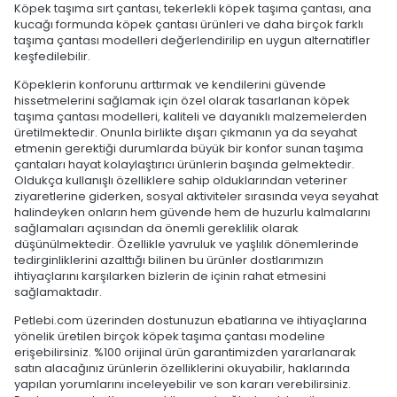
Köpek taşıma sırt çantası, tekerlekli köpek taşıma çantası, ana
kucağı formunda köpek çantası ürünleri ve daha birçok farklı
taşıma çantası modelleri değerlendirilip en uygun alternatifler
keşfedilebilir.
Köpeklerin konforunu arttırmak ve kendilerini güvende
hissetmelerini sağlamak için özel olarak tasarlanan köpek
taşıma çantası modelleri, kaliteli ve dayanıklı malzemelerden
üretilmektedir. Onunla birlikte dışarı çıkmanın ya da seyahat
etmenin gerektiği durumlarda büyük bir konfor sunan taşıma
çantaları hayat kolaylaştırıcı ürünlerin başında gelmektedir.
Oldukça kullanışlı özelliklere sahip olduklarından veteriner
ziyaretlerine giderken, sosyal aktiviteler sırasında veya seyahat
halindeyken onların hem güvende hem de huzurlu kalmalarını
sağlamaları açısından da önemli gereklilik olarak
düşünülmektedir. Özellikle yavruluk ve yaşlılık dönemlerinde
tedirginliklerini azalttığı bilinen bu ürünler dostlarımızın
ihtiyaçlarını karşılarken bizlerin de içinin rahat etmesini
sağlamaktadır.
Petlebi.com üzerinden dostunuzun ebatlarına ve ihtiyaçlarına
yönelik üretilen birçok köpek taşıma çantası modeline
erişebilirsiniz. %100 orijinal ürün garantimizden yararlanarak
satın alacağınız ürünlerin özelliklerini okuyabilir, haklarında
yapılan yorumlarını inceleyebilir ve son kararı verebilirsiniz.