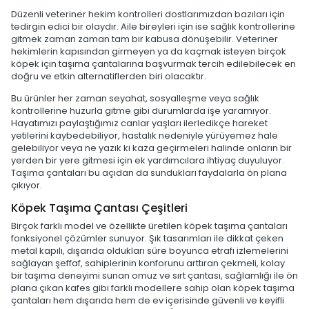
Düzenli veteriner hekim kontrolleri dostlarımızdan bazıları için
tedirgin edici bir olaydır. Aile bireyleri için ise sağlık kontrollerine
gitmek zaman zaman tam bir kabusa dönüşebilir. Veteriner
hekimlerin kapısından girmeyen ya da kaçmak isteyen birçok
köpek için taşıma çantalarına başvurmak tercih edilebilecek en
doğru ve etkin alternatiflerden biri olacaktır.
Bu ürünler her zaman seyahat, sosyalleşme veya sağlık
kontrollerine huzurla gitme gibi durumlarda işe yaramıyor.
Hayatımızı paylaştığımız canlar yaşları ilerledikçe hareket
yetilerini kaybedebiliyor, hastalık nedeniyle yürüyemez hale
gelebiliyor veya ne yazık ki kaza geçirmeleri halinde onların bir
yerden bir yere gitmesi için ek yardımcılara ihtiyaç duyuluyor.
Taşıma çantaları bu açıdan da sundukları faydalarla ön plana
çıkıyor.
Köpek Taşıma Çantası Çeşitleri
Birçok farklı model ve özellikte üretilen köpek taşıma çantaları
fonksiyonel çözümler sunuyor. Şık tasarımları ile dikkat çeken
metal kapılı, dışarıda oldukları süre boyunca etrafı izlemelerini
sağlayan şeffaf, sahiplerinin konforunu arttıran çekmeli, kolay
bir taşıma deneyimi sunan omuz ve sırt çantası, sağlamlığı ile ön
plana çıkan kafes gibi farklı modellere sahip olan köpek taşıma
çantaları hem dışarıda hem de ev içerisinde güvenli ve keyifli