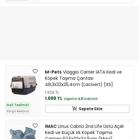
M-Pets
Viaggio Carrier IATA Kedi ve
Köpek Taşıma Çantası
48,3x32x25,4cm (Lacivert) [XS]
1.929 TL
1.699 TL
Sepette
%11
indirimli
Hızlı Teslimat
Sepete Ekle
Kargo Bedava
IMAC
Linus Cabrio 2nd Life Üstü Açılır
Kedi ve Küçük Irk Köpek Taşıma
Çantası 52,5x32x34,5cm (Mavi)