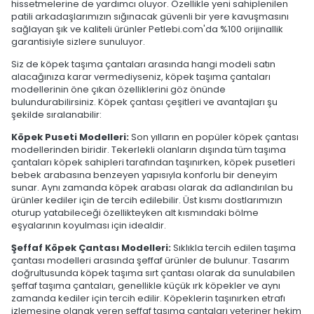
hissetmelerine de yardımcı oluyor. Özellikle yeni sahiplenilen
patili arkadaşlarımızın sığınacak güvenli bir yere kavuşmasını
sağlayan şık ve kaliteli ürünler Petlebi.com'da %100 orijinallik
garantisiyle sizlere sunuluyor.
Siz de köpek taşıma çantaları arasında hangi modeli satın
alacağınıza karar vermediyseniz, köpek taşıma çantaları
modellerinin öne çıkan özelliklerini göz önünde
bulundurabilirsiniz. Köpek çantası çeşitleri ve avantajları şu
şekilde sıralanabilir:
Köpek Puseti Modelleri:
Son yılların en popüler köpek çantası
modellerinden biridir. Tekerlekli olanların dışında tüm taşıma
çantaları köpek sahipleri tarafından taşınırken, köpek pusetleri
bebek arabasına benzeyen yapısıyla konforlu bir deneyim
sunar. Aynı zamanda köpek arabası olarak da adlandırılan bu
ürünler kediler için de tercih edilebilir. Üst kısmı dostlarımızın
oturup yatabileceği özellikteyken alt kısmındaki bölme
eşyalarının koyulması için idealdir.
Şeffaf Köpek Çantası Modelleri:
Sıklıkla tercih edilen taşıma
çantası modelleri arasında şeffaf ürünler de bulunur. Tasarım
doğrultusunda köpek taşıma sırt çantası olarak da sunulabilen
şeffaf taşıma çantaları, genellikle küçük ırk köpekler ve aynı
zamanda kediler için tercih edilir. Köpeklerin taşınırken etrafı
izlemesine olanak veren şeffaf taşıma çantaları veteriner hekim