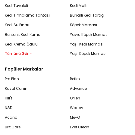
Kedi Tuvaleti
Kedi Maltı
Kedi Tırmalama Tahtası
Buharlı Kedi Tarağı
Kedi Su Pınarı
Köpek Maması
Bentonit Kedi Kumu
Yavru Köpek Maması
Kedi Krema Ödülü
Yaşlı Kedi Maması
Tümünü Gör
Yaşlı Köpek Maması
Popüler Markalar
Pro Plan
Reflex
Royal Canin
Advance
Hill's
Orijen
N&D
Wanpy
Acana
Me-O
Brit Care
Ever Clean