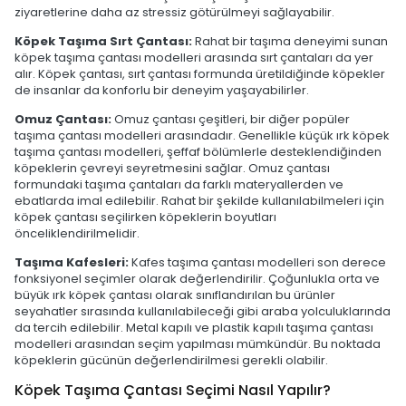
ziyaretlerine daha az stressiz götürülmeyi sağlayabilir.
Köpek Taşıma Sırt Çantası:
Rahat bir taşıma deneyimi sunan
köpek taşıma çantası modelleri arasında sırt çantaları da yer
alır. Köpek çantası, sırt çantası formunda üretildiğinde köpekler
de insanlar da konforlu bir deneyim yaşayabilirler.
Omuz Çantası:
Omuz çantası çeşitleri, bir diğer popüler
taşıma çantası modelleri arasındadır. Genellikle küçük ırk köpek
taşıma çantası modelleri, şeffaf bölümlerle desteklendiğinden
köpeklerin çevreyi seyretmesini sağlar. Omuz çantası
formundaki taşıma çantaları da farklı materyallerden ve
ebatlarda imal edilebilir. Rahat bir şekilde kullanılabilmeleri için
köpek çantası seçilirken köpeklerin boyutları
önceliklendirilmelidir.
Taşıma Kafesleri:
Kafes taşıma çantası modelleri son derece
fonksiyonel seçimler olarak değerlendirilir. Çoğunlukla orta ve
büyük ırk köpek çantası olarak sınıflandırılan bu ürünler
seyahatler sırasında kullanılabileceği gibi araba yolculuklarında
da tercih edilebilir. Metal kapılı ve plastik kapılı taşıma çantası
modelleri arasından seçim yapılması mümkündür. Bu noktada
köpeklerin gücünün değerlendirilmesi gerekli olabilir.
Köpek Taşıma Çantası Seçimi Nasıl Yapılır?