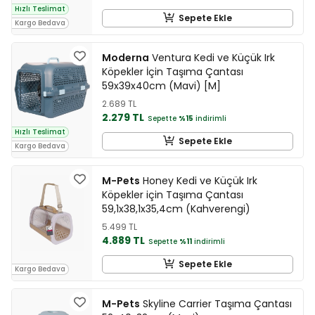
Hızlı Teslimat
Sepete Ekle
Kargo Bedava
Moderna
Ventura Kedi ve Küçük Irk
Köpekler İçin Taşıma Çantası
59x39x40cm (Mavi) [M]
2.689 TL
2.279 TL
Sepette
%15
indirimli
Hızlı Teslimat
Sepete Ekle
Kargo Bedava
M-Pets
Honey Kedi ve Küçük Irk
Köpekler için Taşıma Çantası
59,1x38,1x35,4cm (Kahverengi)
5.499 TL
4.889 TL
Sepette
%11
indirimli
Sepete Ekle
Kargo Bedava
M-Pets
Skyline Carrier Taşıma Çantası