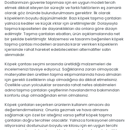
Dostlarımızın güvenle taşınması için en uygun modeli tercih
etmek dikkat isteyen bir süreçtir ve farklı faktörlerin eş zamanlı
olarak göz önünde bulundurulmasını gerektirir. İlk olarak
köpeklerin boyutu düşünülmelidir. Bazı köpek taşıma çantaları
yalnızca kediler ve küçük ırklar için üretilmişlerdir. Dolayısıyla
taşıma kapasiteleri de dayanıklılıkları da onlara göre dizayn
edilmiştir. Taşıma çantaları ebatları, ürün açıklamalarında net
bir şekilde belirtilmiştir. Malzemesi ve tasarımı beğenilen köpek
taşıma çantası modelleri arasında karar verirken köpeklerin
içerisinde rahat hareket edebilecekleri alternatifler satın
alınmalıdır.
Köpek çantası seçimi sırasında üretildiği malzemeleri de
incelemenizi tavsiye ediyoruz. Sağlıklarına zararı olmayacak
materyallerden üretilen taşıma ekipmanlarında hava almaları
için gerekli özelliklerin olup olmadığına da dikkat etmelisiniz.
Özellikle uzun yolculuklar sırasında rahat nefes alabilmeleri
adına taşıma çantaları çeşitlerinin havalandırma bakımından
konforlu olup olmadığından emin olmalısınız.
Köpek çantaları seçerken ürünlerin kullanım amacını da
değerlendirmelisiniz. Onunla gezmek ve hava almasını
sağlamak için özel bir isteğiniz varsa şeffaf köpek taşıma
çantaları doğru tercihler olacaktır. Yalnızca fonksiyonel olmasını
istiyorsanız dostunuzun boyutu ve kilosu için en uygun tercihi