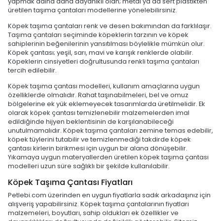
yapmak adına daha dayanıklı olan; metal ya da sert plastikten
üretilen taşıma çantaları modellerine yönelebilirsiniz.
Köpek taşıma çantaları renk ve desen bakımından da farklılaşır.
Taşıma çantaları seçiminde köpeklerin tarzının ve köpek
sahiplerinin beğenilerinin yansıtılması böylelikle mümkün olur.
Köpek çantası; yeşil, sarı, mavi ve karışık renklerde olabilir.
Köpeklerin cinsiyetleri doğrultusunda renkli taşıma çantaları
tercih edilebilir.
Köpek taşıma çantası modelleri, kullanım amaçlarına uygun
özelliklerde olmalıdır. Rahat taşınabilmeleri, bel ve omuz
bölgelerine ek yük eklemeyecek tasarımlarda üretilmelidir. Ek
olarak köpek çantası temizlenebilir malzemelerden imal
edildiğinde hijyen beklentisinin de karşılanabileceği
unutulmamalıdır. Köpek taşıma çantaları zemine temas edebilir,
köpek tüylerini tutabilir ve temizlenmediği takdirde köpek
çantası kirlerin birikmesi için uygun bir alana dönüşebilir.
Yıkamaya uygun materyallerden üretilen köpek taşıma çantası
modelleri uzun süre sağlıklı bir şekilde kullanılabilir.
Köpek Taşıma Çantası Fiyatları
Petlebi.com üzerinden en uygun fiyatlarla sadık arkadaşınız için
alışveriş yapabilirsiniz. Köpek taşıma çantalarının fiyatları
malzemeleri, boyutları, sahip oldukları ek özellikler ve