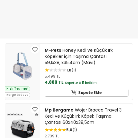
M-Pets
Honey Kedi ve Küçük Irk
Köpekler için Taşıma Çantası
59,1x38,1x35,4cm (Mavi)
1,0
1
5.499 TL
4.889 TL
Sepette
%11
indirimli
Hızlı Teslimat
Sepete Ekle
Kargo Bedava
Mp Bergamo
Wojer Bracco Travel 3
Kedi ve Küçük Irk Köpek Taşıma
Çantası 60x40x38,5cm
5,0
1
2.739 TL