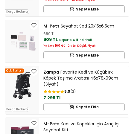
Sepete Ekle
Kargo Bedava
M-Pets
Seyahat Seti 20x15x6,5cm
689 TL
609 TL
Sepette
%11
indirimli
Son
160
Günün En Düşük Fiyatı
Sepete Ekle
Çok Satan
Zampa
Favorite Kedi ve Küçük Irk
Köpek Taşıma Arabası 46x78x99cm
(Siyah)
5,0
2
7.299 TL
Sepete Ekle
Kargo Bedava
M-Pets
Kedi ve Köpekler için Araç İçi
Seyahat Kiti