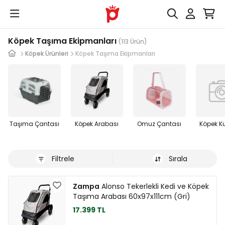
Köpek Taşıma Ekipmanları
(113 Ürün)
Köpek Ürünleri
Köpek Taşıma Ekipmanları
Taşıma Çantası
Köpek Arabası
Omuz Çantası
Köpek K
Filtrele
Sırala
Zampa
Alonso Tekerlekli Kedi ve Köpek
Taşıma Arabası 60x97x111cm (Gri)
17.399 TL