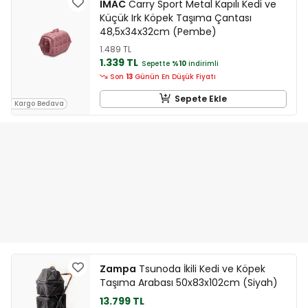
IMAC
Carry Sport Metal Kapılı Kedi ve
Küçük Irk Köpek Taşıma Çantası
48,5x34x32cm (Pembe)
1.489 TL
1.339 TL
Sepette
%10
indirimli
Son
13
Günün En Düşük Fiyatı
Sepete Ekle
Kargo Bedava
Zampa
Tsunoda İkili Kedi ve Köpek
Taşıma Arabası 50x83x102cm (Siyah)
13.799 TL