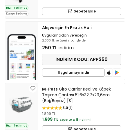
Hızlı Teslimat
Sepete Ekle
Kargo Bedava
Alışverişin En Pratik Hali
Uygulamadan vereceğin
2.000 TL ve üzeri siparişlerde
250 TL
indirim
İNDİRİM KODU: APP250
Uygulamayı indir
M-Pets
Giro Carrier Kedi ve Köpek
Taşıma Çantası 51,6x32,7x29,6cm
(Bej/Beyaz) [S]
5,0
1
1.899 TL
1.689 TL
Sepette
%11
indirimli
Hızlı Teslimat
Sepete Ekle