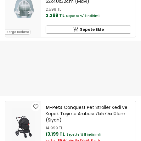
52x40x32cm (Mavi)
2.599 TL
2.299 TL
Sepette
%11
indirimli
Sepete Ekle
Kargo Bedava
M-Pets
Conquest Pet Stroller Kedi ve
Köpek Taşıma Arabası 71x57,5x101cm
(Siyah)
14.999 TL
13.199 TL
Sepette
%11
indirimli
Son
89
Günün En Düşük Fiyatı