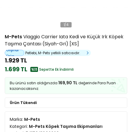
1
/
4
M-Pets
Viaggio Carrier Iata Kedi ve Küçük Irk Köpek
Taşıma Çantası (Siyah-Gri) [XS]
Orijinal
Petlebi, M-Pets yetkili satıcısıdır.
Ürün
1.929 TL
1.699 TL
%11
Sepette Ek İndirimli
169,90 TL
Bu ürünü satın aldığınızda
değerinde Para Puan
kazanacaksınız.
Ürün Tükendi
Marka:
M-Pets
Kategori:
M-Pets Köpek Taşıma Ekipmanları