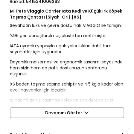
Barkod:
5415341006263
M-Pets Viaggio Carrier Iata Kedi ve Küçük Irk Köpek
Taşıma Çantası (Siyah-Gri) [XS]
Seyahatin lüks ve çevre dostu hali: VIAGGIO ile tanışın.
%99 geri dönüştürülmüş plastikten üretilmiştir.
IATA uyumlu yapısıyla uçak yolculukları dahil tüm
seyahatler için uygundur.
Dayanıklı malzemesi ve ergonomik tasarımı sayesinde
hem sizin hem de patili dostunuzun konforunu
düşünür.
XS beden taşıma sapına sahiptir ve 4.5 kg'a kadar olan
evcil hayvanlar için idealdir.
İç hacmi geniş, taşıması kolay ve son derece şıktır.
Ürün Ölçüleri
Devamını Göster
Dış Ölçü: 48,3 x 32 x 25,4 cm
İç Ölçü: 44,4 x 28,5 x 23,4 cm