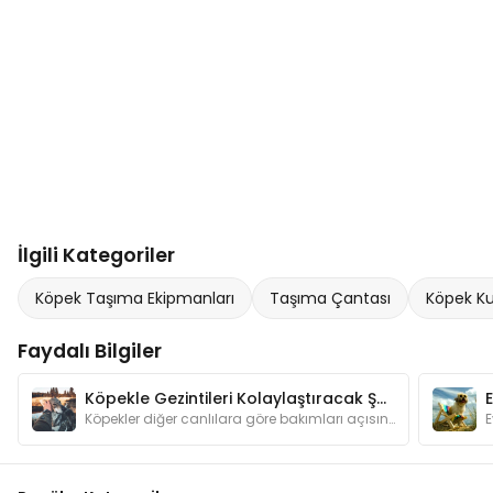
İlgili Kategoriler
Köpek Taşıma Ekipmanları
Taşıma Çantası
Köpek Ku
Faydalı Bilgiler
Köpekle Gezintileri Kolaylaştıracak Şeyler
Köpekler diğer canlılara göre bakımları açısından bizlere daha bağımlı hayvanlardır. Gezintilere çıkarken dikkat etmemiz gerekenleri biliyor muyuz?