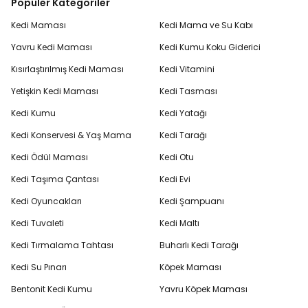
Popüler Kategoriler
Kedi Maması
Kedi Mama ve Su Kabı
Yavru Kedi Maması
Kedi Kumu Koku Giderici
Kısırlaştırılmış Kedi Maması
Kedi Vitamini
Yetişkin Kedi Maması
Kedi Tasması
Kedi Kumu
Kedi Yatağı
Kedi Konservesi & Yaş Mama
Kedi Tarağı
Kedi Ödül Maması
Kedi Otu
Kedi Taşıma Çantası
Kedi Evi
Kedi Oyuncakları
Kedi Şampuanı
Kedi Tuvaleti
Kedi Maltı
Kedi Tırmalama Tahtası
Buharlı Kedi Tarağı
Kedi Su Pınarı
Köpek Maması
Bentonit Kedi Kumu
Yavru Köpek Maması