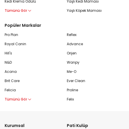
Kedi Krema Ödülü
Yaşlı Kedi Maması
Tümünü Gör
Yaşlı Köpek Maması
Popüler Markalar
Pro Plan
Reflex
Royal Canin
Advance
Hill's
Orijen
N&D
Wanpy
Acana
Me-O
Brit Care
Ever Clean
Felicia
Proline
Tümünü Gör
Felix
Kurumsal
Pati Kulüp