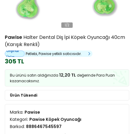
1
/
2
Pawise
Halter Dental Diş İpi Köpek Oyuncağı 40cm
(Karışık Renkli)
Orijinal
Petlebi, Pawise yetkili satıcısıdır.
Ürün
305 TL
12,20 TL
Bu ürünü satın aldığınızda
değerinde Para Puan
kazanacaksınız.
Ürün Tükendi
Marka:
Pawise
Kategori:
Pawise Köpek Oyuncağı
Barkod:
8886467545597