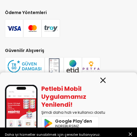
Ödeme Yöntemleri
Güvenilir Alışveriş
Petlebi Mobil
PETLEBİ EVCİL HAYVAN ÜRÜNLERİ PAZ. SAN. TİC. LTD. ŞTİ. Alaşarköy Mah.
Uygulamamız
1. Alaşar Cad. No: 9 Osmangazi/Bursa
Yenilendi!
7290599225 vergi numarasıyla Uludağ Vergi Dairesi'ne bağlıdır.
Şimdi daha hızlı ve kullanıcı dostu
Google Play'den
2014-2026 © petlebi.com v11.89.0
İNDİREBİLİRSİNİZ
Bursa'da sevgiyle yapıldı.
Daha iyi hizmetler sunabilmek için çerezler kullanıyoruz.