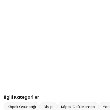
İlgili Kategoriler
Köpek Oyuncağı
Diş İpi
Köpek Ödül Maması
Yeti