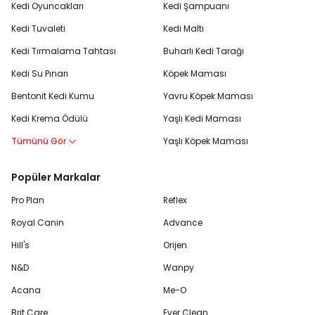
Kedi Oyuncakları
Kedi Şampuanı
Kedi Tuvaleti
Kedi Maltı
Kedi Tırmalama Tahtası
Buharlı Kedi Tarağı
Kedi Su Pınarı
Köpek Maması
Bentonit Kedi Kumu
Yavru Köpek Maması
Kedi Krema Ödülü
Yaşlı Kedi Maması
Tümünü Gör
Yaşlı Köpek Maması
Popüler Markalar
Pro Plan
Reflex
Royal Canin
Advance
Hill's
Orijen
N&D
Wanpy
Acana
Me-O
Brit Care
Ever Clean