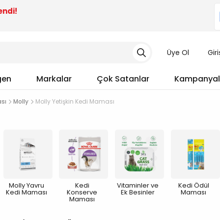
endi!
Üye Ol
Gir
gen
Markalar
Çok Satanlar
Kampanyal
ası
Molly
Molly Yetişkin Kedi Maması
Molly Yavru
Kedi
Vitaminler ve
Kedi Ödül
Kedi Maması
Konserve
Ek Besinler
Maması
Maması