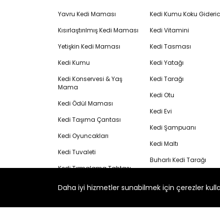
Yavru Kedi Maması
Kedi Kumu Koku Gideric
Kısırlaştırılmış Kedi Maması
Kedi Vitamini
Yetişkin Kedi Maması
Kedi Tasması
Kedi Kumu
Kedi Yatağı
Kedi Konservesi & Yaş
Kedi Tarağı
Mama
Kedi Otu
Kedi Ödül Maması
Kedi Evi
Kedi Taşıma Çantası
Kedi Şampuanı
Kedi Oyuncakları
Kedi Maltı
Kedi Tuvaleti
Buharlı Kedi Tarağı
Kedi Tırmalama Tahtası
Köpek Maması
Kedi Su Pınarı
Daha iyi hizmetler sunabilmek için çerezler kull
Yavru Köpek Maması
Bentonit Kedi Kumu
Yaşlı Kedi Maması
Kedi Krema Ödülü