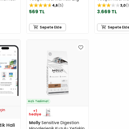
4,6
5
3,0
1
569 TL
3.669 TL
Sepete Ekle
Sepete Ekl
Hızlı Teslimat
çin
+1
hediye
Molly
Sensitive Digestion
tik Hali
Hipoalerjenik Kuzulu Yetişkin