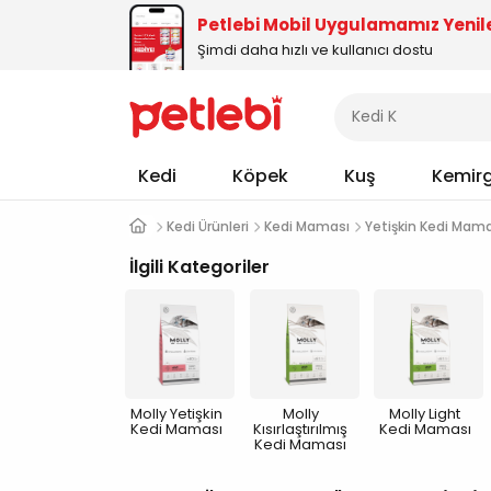
Petlebi Mobil Uygulamamız Yenil
Şimdi daha hızlı ve kullanıcı dostu
Kedi
Köpek
Kuş
Kemir
Kedi Ürünleri
Kedi Maması
Yetişkin Kedi Mam
İlgili Kategoriler
Molly Yetişkin
Molly
Molly Light
Kedi Maması
Kısırlaştırılmış
Kedi Maması
Kedi Maması