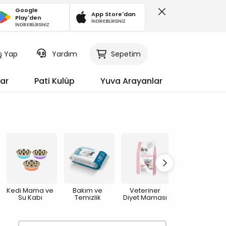
Google
App Store'dan
Play'den
İNDİREBİLİRSİNİZ
İNDİREBİLİRSİNİZ
iş Yap
Sepetim
Yardım
ar
Pati Kulüp
Yuva Arayanlar
Kedi Mama ve
Bakım ve
Veteriner
Yaşlı Kedi
Su Kabı
Temizlik
Diyet Maması
Maması