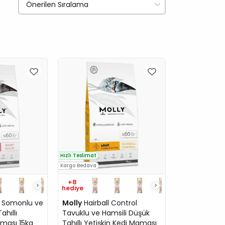
Hızlı Teslimat
Kargo Bedava
+8
hediye
r Somonlu ve
Molly
Hairball Control
ahıllı
Tavuklu ve Hamsili Düşük
aması 15kg
Tahıllı Yetişkin Kedi Maması