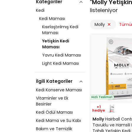
Molly Yetişk
Kategoriler
listeleniyor
Kedi
Kedi Maması
Molly
Tümün
Kısırlaştırılmış Kedi
Maması
Yetişkin Kedi
Maması
Yavru Kedi Maması
Light Kedi Maması
İlgili Kategoriler
Kedi Konserve Maması
Vitaminler ve Ek
Hızlı Teslimat
Besinler
+1
hediye
Kedi Ödül Maması
Molly
Hairball Cont
Kedi Mama ve Su Kabı
Tavuklu ve Hamsili
Bakım ve Temizlik
Tahıllı Yetişkin Ke