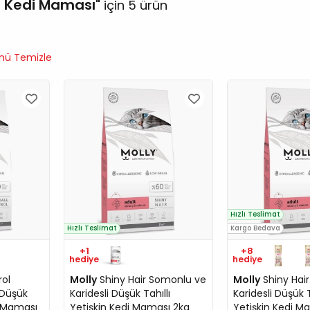
in Kedi Maması
için 5 ürün
ü Temizle
Hızlı Teslimat
Hızlı Teslimat
Kargo Bedava
+1
+8
hediye
hediye
rol
Molly
Shiny Hair Somonlu ve
Molly
Shiny Hai
 Düşük
Karidesli Düşük Tahıllı
Karidesli Düşük T
di Maması
Yetişkin Kedi Maması 2kg
Yetişkin Kedi M