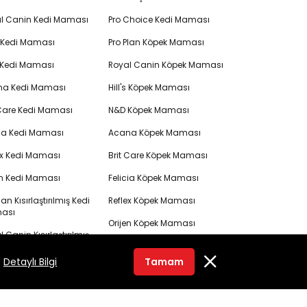
l Canin Kedi Maması
Pro Choice Kedi Maması
's Kedi Maması
Pro Plan Köpek Maması
 Kedi Maması
Royal Canin Köpek Maması
na Kedi Maması
Hill's Köpek Maması
 Care Kedi Maması
N&D Köpek Maması
cia Kedi Maması
Acana Köpek Maması
ex Kedi Maması
Brit Care Köpek Maması
en Kedi Maması
Felicia Köpek Maması
lan Kısırlaştırılmış Kedi
Reflex Köpek Maması
ası
Orijen Köpek Maması
 Canin Kısırlaştırılmış
Pro Plan Yavru Kedi Maması
i Maması
.
Detaylı Bilgi
Tamam
Royal Canin Yavru Kedi
s Kısırlaştırılmış Kedi
Maması
ası
Me-O Kedi Ödülü
ısırlaştırılmış Kedi