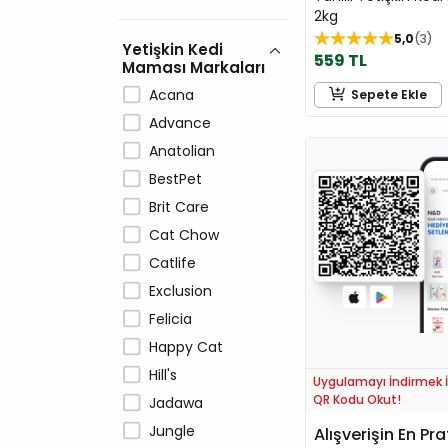
2kg
5,0
3
Yetişkin Kedi
559 TL
Maması Markaları
Acana
Sepete Ekle
Advance
Anatolian
BestPet
Brit Care
Cat Chow
Catlife
Exclusion
Felicia
Happy Cat
Hill's
Uygulamayı İndirmek İ
QR Kodu Okut!
Jadawa
Jungle
Alışverişin En Pra