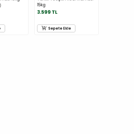
15kg
3.599 TL
e
Sepete Ekle