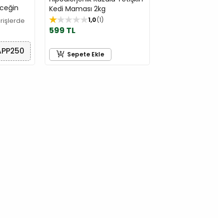
ceğin
Kedi Maması 2kg
1,0
1
arişlerde
599 TL
APP250
Sepete Ekle