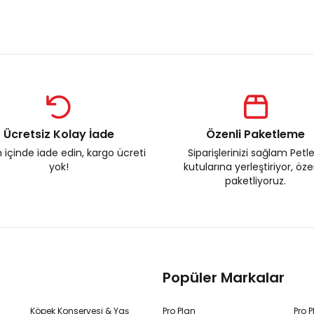
Ücretsiz Kolay İade
Özenli Paketleme
 içinde iade edin, kargo ücreti
Siparişlerinizi sağlam Petl
yok!
kutularına yerleştiriyor, öz
paketliyoruz.
Popüler Markalar
Köpek Konservesi & Yaş
Pro Plan
Pro 