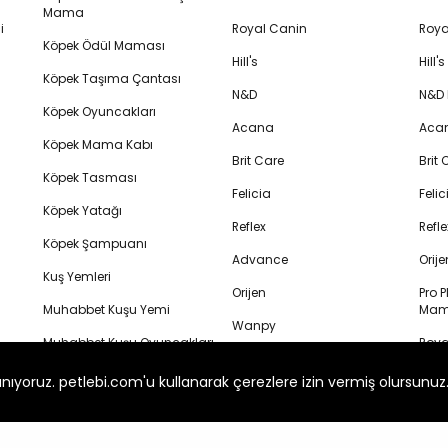
Mama
i
Royal Canin
Roya
Köpek Ödül Maması
Hill's
Hill
Köpek Taşıma Çantası
N&D
N&D
Köpek Oyuncakları
Acana
Aca
Köpek Mama Kabı
Brit Care
Brit
Köpek Tasması
Felicia
Feli
Köpek Yatağı
Reflex
Refl
Köpek Şampuanı
Advance
Orij
Kuş Yemleri
Orijen
Pro P
Muhabbet Kuşu Yemi
Mam
Wanpy
Muhabbet Kuşu Oyuncakları
Royal
Me-O
Ked
Veteriner Kedi Maması
anıyoruz. petlebi.com'u kullanarak çerezlere izin vermiş olursunuz
Ever Clean
Hill'
Veteriner Köpek Maması
Mam
Proline
Kedi Lolipop Ödülü
N&D K