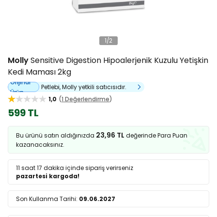
1
/
2
Molly
Sensitive Digestion Hipoalerjenik Kuzulu Yetişkin
Kedi Maması 2kg
Orijinal
Petlebi, Molly yetkili satıcısıdır.
Ürün
1,0
1 Değerlendirme
599 TL
23,96 TL
Bu ürünü satın aldığınızda
değerinde Para Puan
kazanacaksınız.
11 saat 17 dakika
içinde sipariş verirseniz
pazartesi kargoda!
Son Kullanma Tarihi:
09.06.2027