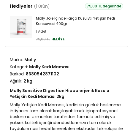
Hediyeler
(1 Ürün)
79,00 TL değerinde
Molly Jöle İçinde Parça Kuzu Etli Yetişkin Kedi
Konservesi 400gr
1 Adet
79,00 TL
HEDİYE
Marka:
Molly
Kategori:
Molly Kedi Maması
Barkod:
8680542871102
Ağırlık:
2 kg
Molly Sensitive Digestion Hipoalerjenik Kuzulu
Yetişkin Kedi Maması 2kg
Molly Yetişkin Kedi Maması, kedinizin günlük beslenme
ihtiyacını tam olarak karşılayabilmek içinprofesyonel
beslenme uzmanları tarafından formüle edilmiş ve
yüksek kaliteli içeriğindendostlarımızın tam olarak
faydalanması hedeflenerek ileri ekstruder teknolojisi ile