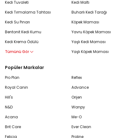
Kedi Tuvaleti
Kedi Maltı
Kedi Tırmalama Tahtası
Buharlı Kedi Tarağı
Kedi Su Pınarı
Köpek Maması
Bentonit Kedi Kumu
Yavru Köpek Maması
Kedi Krema Ödülü
Yaşlı Kedi Maması
Tümünü Gör
Yaşlı Köpek Maması
Popüler Markalar
Pro Plan
Reflex
Royal Canin
Advance
Hill's
Orijen
N&D
Wanpy
Acana
Me-O
Brit Care
Ever Clean
Felicia
Proline