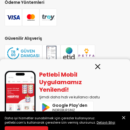
Ödeme Yöntemleri
Güvenilir Alışveriş
Petlebi Mobil
PETLEBİ EVCİL HAYVAN ÜRÜNLERİ PAZ. SAN. TİC. LTD. ŞTİ. Alaşarköy Mah.
Uygulamamız
1. Alaşar Cad. No: 9 Osmangazi/Bursa
Yenilendi!
7290599225 vergi numarasıyla Uludağ Vergi Dairesi'ne bağlıdır.
Şimdi daha hızlı ve kullanıcı dostu
Google Play'den
2014-2026 © petlebi.com v11.89.0
İNDİREBİLİRSİNİZ
Bursa'da sevgiyle yapıldı.
Daha iyi hizmetler sunabilmek için çerezler kullanıyoruz.
App Store'dan
petlebi.com'u kullanarak çerezlere izin vermiş olursunuz.
Detaylı Bilgi
İNDİREBİLİRSİNİZ