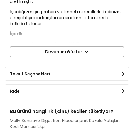
üretilmiştir.
İçerdiği zengin protein ve temel minerallerle kedinizin
enerji ihtiyacını karşılarken sindirim sisteminede
katkıda bulunur.
İçerik
Kurutulmuş Kuzu Proteini %22
Kurutulmuş Hayvansal Protein
Devamını Göster
Baldo Pirinç %16
Mısır,RafineTavuk Yağı
Hidrolize Kuzu Proteini %4
Taksit Seçenekleri
Hamsi Unu
Karides Unu
Bira Mayası
İade
Hidrolize Tavuk Ciğeri
Hamsi Yağı
Nükleotit Maya Proteini
Mineraller
Bu ürünü hangi ırk (cins) kediler tüketiyor?
Prebiotik Mannan Oligosakkaritler
Molly Sensitive Digestion Hipoalerjenik Kuzulu Yetişkin
DenizYosunu %0,04
Kedi Maması 2kg
Avizeağacı Özütü %0,04
Kızılcık Tozu %0,04