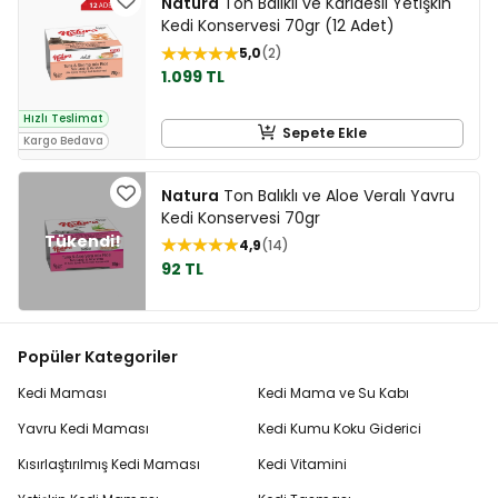
Natura
Ton Balıklı ve Karidesli Yetişkin
Kedi Konservesi 70gr (12 Adet)
5,0
2
1.099 TL
Hızlı Teslimat
Sepete Ekle
Kargo Bedava
Natura
Ton Balıklı ve Aloe Veralı Yavru
Kedi Konservesi 70gr
4,9
14
92 TL
Popüler Kategoriler
Kedi Maması
Kedi Mama ve Su Kabı
Yavru Kedi Maması
Kedi Kumu Koku Giderici
Kısırlaştırılmış Kedi Maması
Kedi Vitamini