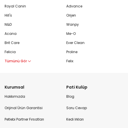
Royal Canin
Advance
Hill's
Orijen
N&D
Wanpy
Acana
Me-O
Brit Care
Ever Clean
Felicia
Proline
Tümünü Gör
Felix
Kurumsal
Pati Kulüp
Hakkımızda
Blog
Orijinal Ürün Garantisi
Soru Cevap
Petlebi Partner Fırsatları
Kedi Irkları