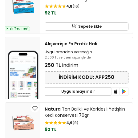
4,8
16
92 TL
Sepete Ekle
Hızlı Teslimat
Alışverişin En Pratik Hali
Uygulamadan vereceğin
2.000 TL ve üzeri siparişlerde
250 TL
indirim
İNDİRİM KODU: APP250
Uygulamayı indir
Natura
Ton Balıklı ve Karidesli Yetişkin
Kedi Konservesi 70gr
4,9
9
92 TL