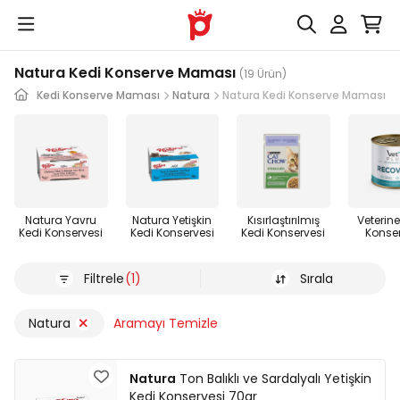
Natura Kedi Konserve Maması
(19 Ürün)
nleri
Kedi Konserve Maması
Natura
Natura Kedi Konserve Maması
Natura Yavru
Natura Yetişkin
Kısırlaştırılmış
Veterine
Kedi Konservesi
Kedi Konservesi
Kedi Konservesi
Konse
Filtrele
(1)
Sırala
Natura
Aramayı Temizle
Natura
Ton Balıklı ve Sardalyalı Yetişkin
Kedi Konservesi 70gr