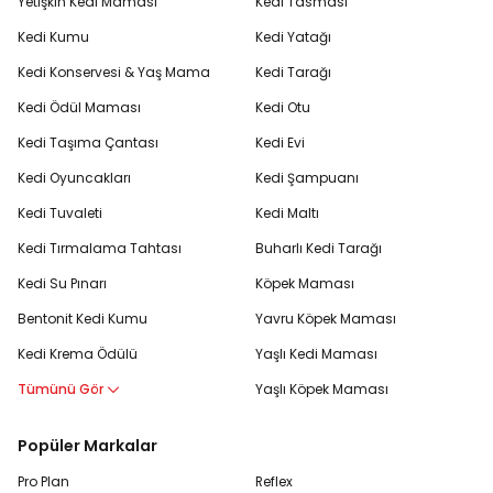
Yetişkin Kedi Maması
Kedi Tasması
Kedi Kumu
Kedi Yatağı
Kedi Konservesi & Yaş Mama
Kedi Tarağı
Kedi Ödül Maması
Kedi Otu
Kedi Taşıma Çantası
Kedi Evi
Kedi Oyuncakları
Kedi Şampuanı
Kedi Tuvaleti
Kedi Maltı
Kedi Tırmalama Tahtası
Buharlı Kedi Tarağı
Kedi Su Pınarı
Köpek Maması
Bentonit Kedi Kumu
Yavru Köpek Maması
Kedi Krema Ödülü
Yaşlı Kedi Maması
Tümünü Gör
Yaşlı Köpek Maması
Popüler Markalar
Pro Plan
Reflex