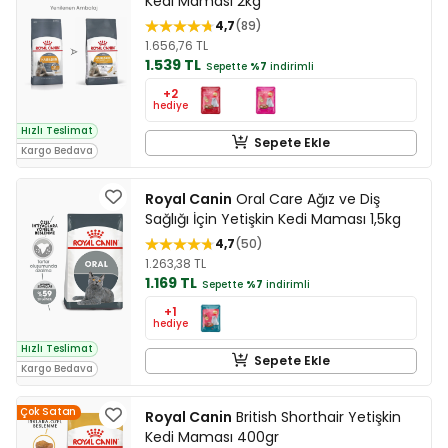
Kedi Maması 2kg
4,7
89
1.656,76 TL
1.539 TL
Sepette
%7
indirimli
+2
hediye
Hızlı Teslimat
Sepete Ekle
Kargo Bedava
Royal Canin
Oral Care Ağız ve Diş
Sağlığı İçin Yetişkin Kedi Maması 1,5kg
4,7
50
1.263,38 TL
1.169 TL
Sepette
%7
indirimli
+1
hediye
Hızlı Teslimat
Sepete Ekle
Kargo Bedava
Çok Satan
Royal Canin
British Shorthair Yetişkin
Kedi Maması 400gr