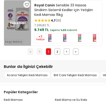
Royal Canin
Sensible 33 Hassas
Sindirim Sistemli Kediler için Yetişkin
Kedi Maması 15kg
4,7
10
7.236,82 TL
5.749 TL
Sepette
%20
indirimli
+7
hediye
Kargo Bedava
«
<
1
2
>
»
Bunlar da İlginizi Çekebilir
Acana Yetişkin Kedi Maması
Brit Care Yetişkin Kedi Maması
Hi
Popüler Kategoriler
Kedi Maması
Kedi Mama ve Su Kabı