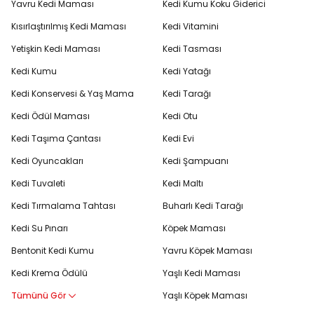
Yavru Kedi Maması
Kedi Kumu Koku Giderici
Kısırlaştırılmış Kedi Maması
Kedi Vitamini
Yetişkin Kedi Maması
Kedi Tasması
Kedi Kumu
Kedi Yatağı
Kedi Konservesi & Yaş Mama
Kedi Tarağı
Kedi Ödül Maması
Kedi Otu
Kedi Taşıma Çantası
Kedi Evi
Kedi Oyuncakları
Kedi Şampuanı
Kedi Tuvaleti
Kedi Maltı
Kedi Tırmalama Tahtası
Buharlı Kedi Tarağı
Kedi Su Pınarı
Köpek Maması
Bentonit Kedi Kumu
Yavru Köpek Maması
Kedi Krema Ödülü
Yaşlı Kedi Maması
Tümünü Gör
Yaşlı Köpek Maması