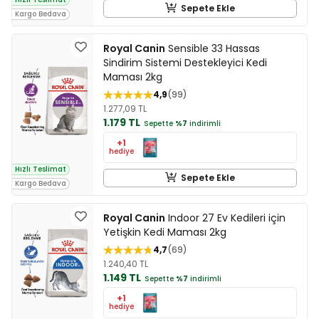
Sepete Ekle
Kargo Bedava
Royal Canin
Sensible 33 Hassas
Sindirim Sistemi Destekleyici Kedi
Maması 2kg
4,9
99
1.277,09 TL
1.179 TL
Sepette
%7
indirimli
+1
hediye
Hızlı Teslimat
Sepete Ekle
Kargo Bedava
Royal Canin
Indoor 27 Ev Kedileri için
Yetişkin Kedi Maması 2kg
4,7
69
1.240,40 TL
1.149 TL
Sepette
%7
indirimli
+1
hediye