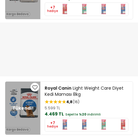
+7
hediye
Kargo Bedava
Royal Canin
Light Weight Care Diyet
Kedi Maması 8kg
4,8
16
5.599 TL
4.469 TL
Sepette
%20
indirimli
+7
hediye
Kargo Bedava