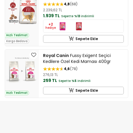
4,8
68
2.239,62 TL
1.939 TL
Sepette
%13
indirimli
+2
hediye
Hızlı Teslimat
Sepete Ekle
Kargo Bedava
Royal Canin
Fussy Exigent Seçici
Kedilere Özel Kedi Maması 400gr
4,6
78
276,13 TL
259 TL
Sepette
%5
indirimli
Sepete Ekle
Hızlı Teslimat