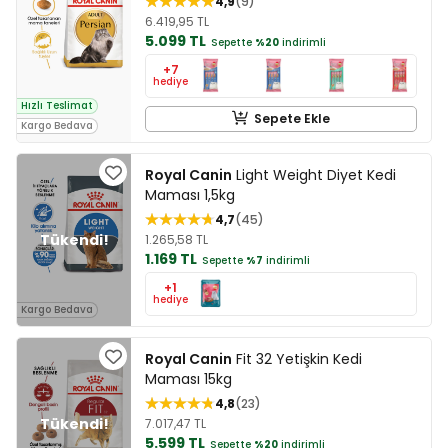
4,9
9
6.419,95 TL
5.099 TL
Sepette
%20
indirimli
+7
hediye
Hızlı Teslimat
Sepete Ekle
Kargo Bedava
Royal Canin
Light Weight Diyet Kedi
Maması 1,5kg
4,7
45
1.265,58 TL
1.169 TL
Sepette
%7
indirimli
+1
hediye
Kargo Bedava
Royal Canin
Fit 32 Yetişkin Kedi
Maması 15kg
4,8
23
7.017,47 TL
5.599 TL
Sepette
%20
indirimli