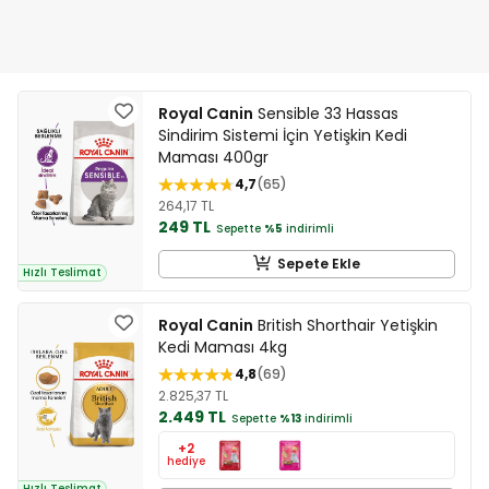
Royal Canin
Sensible 33 Hassas
Sindirim Sistemi İçin Yetişkin Kedi
Maması 400gr
4,7
65
264,17 TL
249 TL
Sepette
%5
indirimli
Sepete Ekle
Hızlı Teslimat
Royal Canin
British Shorthair Yetişkin
Kedi Maması 4kg
4,8
69
2.825,37 TL
2.449 TL
Sepette
%13
indirimli
+2
hediye
Hızlı Teslimat