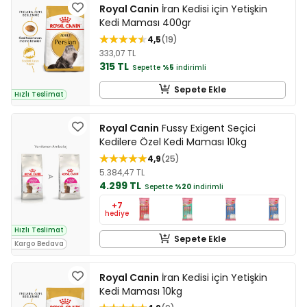
Royal Canin
İran Kedisi için Yetişkin
Kedi Maması 400gr
4,5
19
333,07 TL
315 TL
Sepette
%5
indirimli
Sepete Ekle
Hızlı Teslimat
Royal Canin
Fussy Exigent Seçici
Kedilere Özel Kedi Maması 10kg
4,9
25
5.384,47 TL
4.299 TL
Sepette
%20
indirimli
+7
hediye
Hızlı Teslimat
Sepete Ekle
Kargo Bedava
Royal Canin
İran Kedisi için Yetişkin
Kedi Maması 10kg