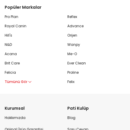
Popüler Markalar
Pro Plan
Reflex
Royal Canin
Advance
Hill's
Orijen
N&D
Wanpy
Acana
Me-O
Brit Care
Ever Clean
Felicia
Proline
Tümünü Gör
Felix
Kurumsal
Pati Kulüp
Hakkımızda
Blog
Orijinal Ürün Garantisi
Soru Cevap