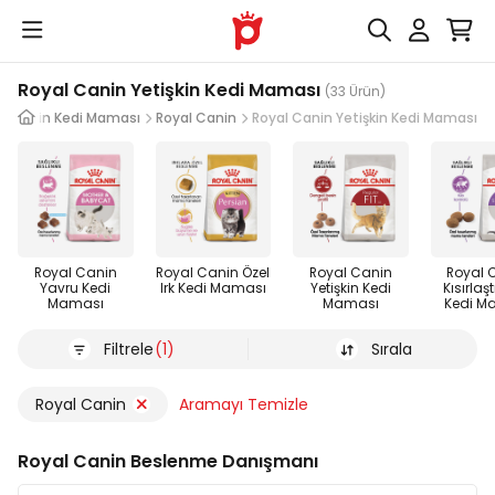
Royal Canin Yetişkin Kedi Maması
(33 Ürün)
Yetişkin Kedi Maması
Royal Canin
Royal Canin Yetişkin Kedi Maması
Royal Canin
Royal Canin Özel
Royal Canin
Royal 
Yavru Kedi
Irk Kedi Maması
Yetişkin Kedi
Kısırlaşt
Maması
Maması
Kedi M
Filtrele
(1)
Sırala
Royal Canin
Aramayı Temizle
Royal Canin Beslenme Danışmanı