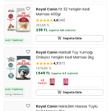
Royal Canin
Fit 32 Yetişkin Kedi
Maması 400gr
4,6
46
252,68 TL
239 TL
Sepette
%5
indirimli
Sepete Ekle
Hızlı Teslimat
Royal Canin
Hairball Tüy Yumağı
Önleyici Yetişkin Kedi Maması 2kg
4,7
57
1.676,85 TL
1.549 TL
Sepette
%7
indirimli
+2
hediye
Hızlı Teslimat
Sepete Ekle
Kargo Bedava
Royal Canin
Hair&Skin Hassas Tüylü