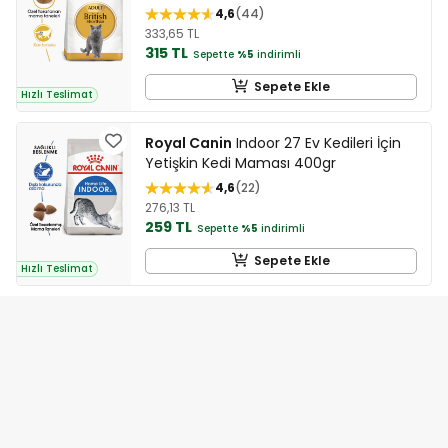
4,6
44
333,65 TL
315 TL
Sepette
%5
indirimli
Sepete Ekle
Hızlı Teslimat
Royal Canin
Indoor 27 Ev Kedileri İçin
Yetişkin Kedi Maması 400gr
4,6
22
276,13 TL
259 TL
Sepette
%5
indirimli
Sepete Ekle
Hızlı Teslimat