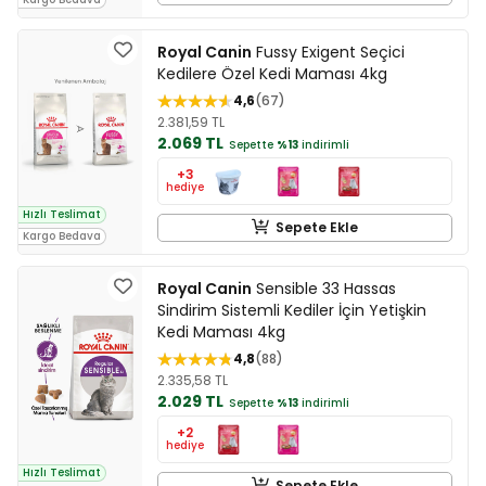
Royal Canin
Fussy Exigent Seçici
Kedilere Özel Kedi Maması 4kg
4,6
67
2.381,59 TL
2.069 TL
Sepette
%13
indirimli
+3
hediye
Hızlı Teslimat
Sepete Ekle
Kargo Bedava
Royal Canin
Sensible 33 Hassas
Sindirim Sistemli Kediler İçin Yetişkin
Kedi Maması 4kg
4,8
88
2.335,58 TL
2.029 TL
Sepette
%13
indirimli
+2
hediye
Hızlı Teslimat
Sepete Ekle