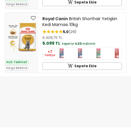
Sepete Ekle
Kargo Bedava
Royal Canin
British Shorthair Yetişkin
Kedi Maması 10kg
5,0
29
6.408,75 TL
5.099 TL
Sepette
%20
indirimli
+7
hediye
Hızlı Teslimat
Sepete Ekle
Kargo Bedava