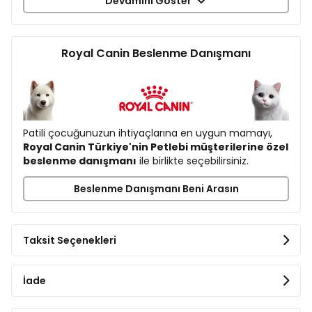
Devamını Göster
Kurutulmuş Kümes Hayvanları Proteini
Pirinç
Buğday
Royal Canin Beslenme Danışmanı
Hayvansal Yağlar
Mısır
Bitkisel Lifler
Buğday Unu
Hidrolize Hayvansal Proteinler
Patili çocuğunuzun ihtiyaçlarına en uygun mamayı,
Bitkisel Protein İzolat
Royal Canin Türkiye'nin Petlebi müşterilerine özel
Mısır Gluten
beslenme danışmanı
ile birlikte seçebilirsiniz.
Mayalar ve İlgili Parçalar
Pancar Küspesi
Beslenme Danışmanı Beni Arasın
Soya Yağı
Balık Yağı
Fisilyum Kabuğu ve Tohumları
Mineraller
Taksit Seçenekleri
Hidrolize Maya
Kadife Çiçeği Özü
İade
Analiz Raporu
Protein %32