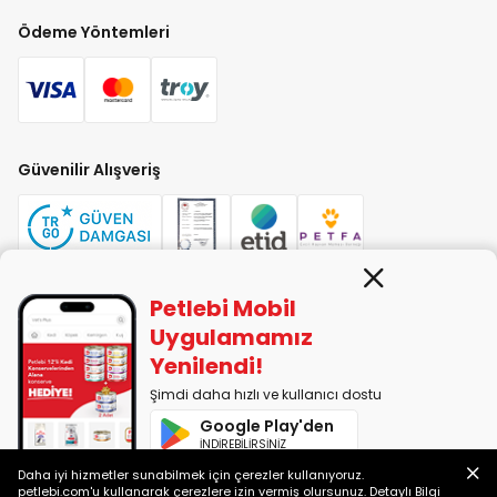
Ödeme Yöntemleri
Güvenilir Alışveriş
Petlebi Mobil
PETLEBİ EVCİL HAYVAN ÜRÜNLERİ PAZ. SAN. TİC. LTD. ŞTİ. Alaşarköy Mah.
Uygulamamız
1. Alaşar Cad. No: 9 Osmangazi/Bursa
Yenilendi!
7290599225 vergi numarasıyla Uludağ Vergi Dairesi'ne bağlıdır.
Şimdi daha hızlı ve kullanıcı dostu
Google Play'den
2014-2026 © petlebi.com v11.89.0
İNDİREBİLİRSİNİZ
Bursa'da sevgiyle yapıldı.
Daha iyi hizmetler sunabilmek için çerezler kullanıyoruz.
App Store'dan
petlebi.com'u kullanarak çerezlere izin vermiş olursunuz.
Detaylı Bilgi