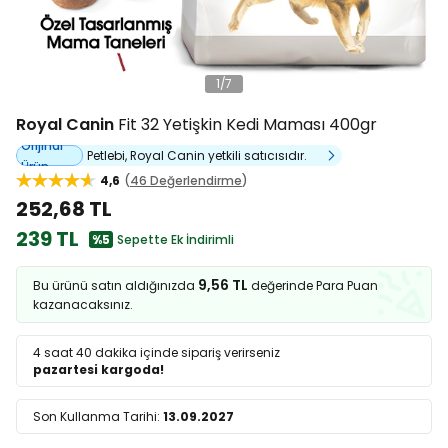
1
/
7
Royal Canin
Fit 32 Yetişkin Kedi Maması 400gr
Orijinal
Petlebi, Royal Canin yetkili satıcısıdır.
Ürün
4,6
46 Değerlendirme
252,68 TL
239 TL
%5
Sepette Ek İndirimli
9,56 TL
Bu ürünü satın aldığınızda
değerinde Para Puan
kazanacaksınız.
4 saat 40 dakika
içinde sipariş verirseniz
pazartesi kargoda!
Son Kullanma Tarihi:
13.09.2027