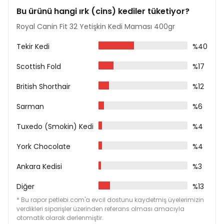
Kül %7,2
Bu ürünü hangi ırk (cins) kediler tüketiyor?
Yağ %15
Royal Canin Fit 32 Yetişkin Kedi Maması 400gr
Diyetsel Lif %4,6
Besin Katkı Maddeleri
Tekir Kedi
%40
Vitamin A 13000 IU
Scottish Fold
%17
Vitamin D3 700 IU
Demir 32 mg
British Shorthair
%12
İyot 3,2 mg
Bakır 10 mg
Sarman
%6
Manganez 42 mg
Çinko 126 mg
Tuxedo (Smokin) Kedi
%4
Selenyum 0,08 mg
Amonyum Klorid 5 gr
York Chocolate
%4
Koruyucular
Antioksidanlar
Ankara Kedisi
%3
Diğer
%13
* Bu rapor petlebi.com'a evcil dostunu kaydetmiş üyelerimizin
verdikleri siparişler üzerinden referans olması amacıyla
otomatik olarak derlenmiştir.