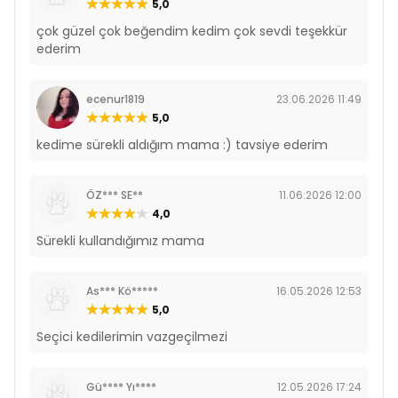
5,0
çok güzel çok beğendim kedim çok sevdi teşekkür
ederim
ecenur1819
23.06.2026 11:49
5,0
kedime sürekli aldığım mama :) tavsiye ederim
ÖZ*** SE**
11.06.2026 12:00
4,0
Sürekli kullandığımız mama
As*** Kö*****
16.05.2026 12:53
5,0
Seçici kedilerimin vazgeçilmezi
Gü**** Yı****
12.05.2026 17:24