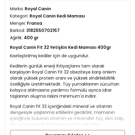
Marka:
Royal Canin
Kategori:
Royal Canin Kedi Maması
Menşei:
Fransa
Barkod:
3182550702157
Ağırlık:
400 gr
Royal Canin Fit 32 Yetişkin Kedi Maması 400gr
Kısırlaştırılmış kediler için de uygundur.
Kedilerin günlük enerji ihtiyaçlarını tam olarak
karşılayan Royal Canin Fit 32 obeziteye karşı önlem
olarak yüksek protein oranı ve yüksek sindirilebilirlik
özelliğiyle üretilmektedir. Tüy yumaklarının vücuttan
kolayca atılmasına yardımcı formülü ayrıca idrar
taşlarının oluşma riskini minimum'a indirir.
Royal Canin Fit 32 içeriğindeki mineral ve vitamin
dengesiyle yaşlanma etkilerini geciktirir, mamanın
içeriğinde bulunan vitamin ve mineraller tüy, deri, kalp,
diş, göz ve kemik sağlığına olumlu etki eder.
İçerik