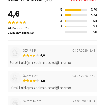
5
%70
4,6
4
%24
3
%4
2
%2
46
Kullanıcı Yorumu
1
%0
Yayınlanma Kriterleri
ÖZ*** SE**
03.07.2026 12:43
4,0
Sürekli aldığım kedimin sevdiği mama
ÖZ*** SE**
03.07.2026 12:42
4,0
Sürekli aldığım kedimin sevdiği mama
De**** Mu***
26.06.2026 11:54