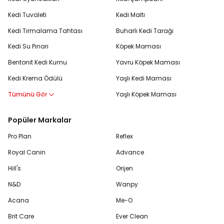
Kedi Tuvaleti
Kedi Maltı
Kedi Tırmalama Tahtası
Buharlı Kedi Tarağı
Kedi Su Pınarı
Köpek Maması
Bentonit Kedi Kumu
Yavru Köpek Maması
Kedi Krema Ödülü
Yaşlı Kedi Maması
Tümünü Gör
Yaşlı Köpek Maması
Popüler Markalar
Pro Plan
Reflex
Royal Canin
Advance
Hill's
Orijen
N&D
Wanpy
Acana
Me-O
Brit Care
Ever Clean