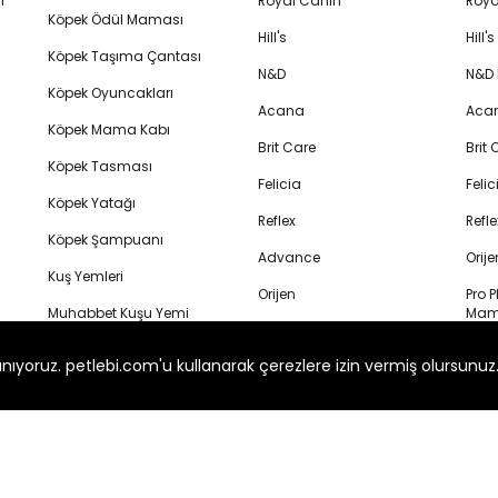
i
Royal Canin
Roya
Köpek Ödül Maması
Hill's
Hill
Köpek Taşıma Çantası
N&D
N&D
Köpek Oyuncakları
Acana
Aca
Köpek Mama Kabı
Brit Care
Brit
Köpek Tasması
Felicia
Feli
Köpek Yatağı
Reflex
Refl
Köpek Şampuanı
Advance
Orij
Kuş Yemleri
Orijen
Pro P
Muhabbet Kuşu Yemi
Mam
Wanpy
Muhabbet Kuşu Oyuncakları
Royal
anıyoruz. petlebi.com'u kullanarak çerezlere izin vermiş olursunuz
Me-O
Ked
Veteriner Kedi Maması
Ever Clean
Hill'
Veteriner Köpek Maması
Mam
Proline
Kedi Lolipop Ödülü
N&D K
Felix
Mam