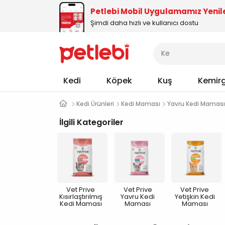
Petlebi Mobil Uygulamamız Yenil
Şimdi daha hızlı ve kullanıcı dostu
Kedi
Köpek
Kuş
Kemir
Kedi Ürünleri
Kedi Maması
Yavru Kedi Maması
İlgili Kategoriler
Vet Prive
Vet Prive
Vet Prive
Kısırlaştırılmış
Yavru Kedi
Yetişkin Kedi
Kedi Maması
Maması
Maması