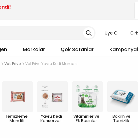
endi!
Üye Ol
Gir
gen
Markalar
Çok Satanlar
Kampanyal
Vet Prive
Vet Prive Yavru Kedi Maması
Temizleme
Yavru Kedi
Vitaminler ve
Bakım ve
Mendili
Konservesi
Ek Besinler
Temizlik