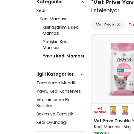
Vet Prive Ya
Kategoriler
listeleniyor
Kedi
Kedi Maması
Vet Prive
Tü
Kısırlaştırılmış Kedi
Maması
Yetişkin Kedi
Maması
Yavru Kedi Maması
İlgili Kategoriler
Temizleme Mendili
Yavru Kedi Konservesi
Vitaminler ve Ek
Besinler
+4
hediye
Bakım ve Temizlik
Vet Prive
Tavuklu 
Kedi Oyuncağı
Kedi Maması 1,5kg