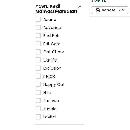
759 TL
Yavru Kedi
Sepete Ekle
Maması Markaları
Acana
Advance
BestPet
Brit Care
Cat Chow
Catlife
Exclusion
Felicia
Happy Cat
Hill's
Jadawa
Jungle
LaVital
Molly