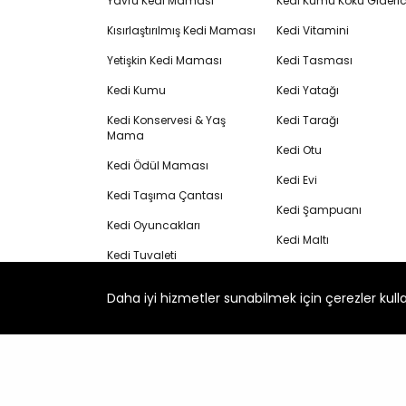
Yavru Kedi Maması
Kedi Kumu Koku Gideric
Kısırlaştırılmış Kedi Maması
Kedi Vitamini
Yetişkin Kedi Maması
Kedi Tasması
Kedi Kumu
Kedi Yatağı
Kedi Konservesi & Yaş
Kedi Tarağı
Mama
Kedi Otu
Kedi Ödül Maması
Kedi Evi
Kedi Taşıma Çantası
Kedi Şampuanı
Kedi Oyuncakları
Kedi Maltı
Kedi Tuvaleti
Buharlı Kedi Tarağı
Kedi Tırmalama Tahtası
Daha iyi hizmetler sunabilmek için çerezler kull
Köpek Maması
Kedi Su Pınarı
Yavru Köpek Maması
Bentonit Kedi Kumu
Yaşlı Kedi Maması
Kedi Krema Ödülü
Yaşlı Köpek Maması
Köpek Krema Ödülü