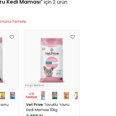
vru Kedi Maması
için 2 ürün
münü Temizle
Kargo Bedava
+11
hediye
Yavru
Vet Prive
Tavuklu Yavru
Kedi Maması 10kg