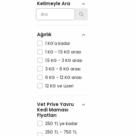
Kelimeyle Ara
N&D
Nutri
PERFECT FIT
Petlebi
Ağırlık
PLATINUM
1 KG'a kadar
Pro Plan
1 KG - 1.5 KG arası
ProChoice
1.5 KG - 3 KG arası
Reflex
3 KG - 6 KG arası
Royal Canin
6 KG - 12 KG arası
Spectrum
12 KG ve üzeri
Unique
Vet Prive
Vet Prive Yavru
Wanpy
Kedi Maması
Whiskas
Fiyatları
250 TL'ye kadar
250 TL - 750 TL