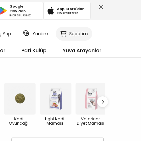
Google
App Store'dan
Play'den
İNDİREBİLİRSİNİZ
İNDİREBİLİRSİNİZ
iş Yap
Sepetim
Yardım
ar
Pati Kulüp
Yuva Arayanlar
Kedi
Light Kedi
Veteriner
Yaşlı Kedi
Oyuncağı
Maması
Diyet Maması
Maması