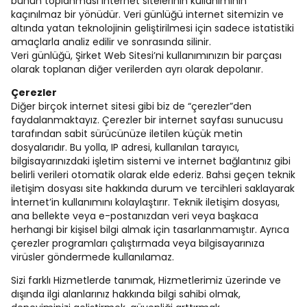
bunun toplanması internet sitelerinin kullanımının
kaçınılmaz bir yönüdür. Veri günlüğü internet sitemizin ve
altında yatan teknolojinin geliştirilmesi için sadece istatistiki
amaçlarla analiz edilir ve sonrasında silinir.
Veri günlüğü, Şirket Web Sitesi’ni kullanımınızın bir parçası
olarak toplanan diğer verilerden ayrı olarak depolanır.
Çerezler
Diğer birçok internet sitesi gibi biz de “çerezler”den
faydalanmaktayız. Çerezler bir internet sayfası sunucusu
tarafından sabit sürücünüze iletilen küçük metin
dosyalarıdır. Bu yolla, IP adresi, kullanılan tarayıcı,
bilgisayarınızdaki işletim sistemi ve internet bağlantınız gibi
belirli verileri otomatik olarak elde ederiz. Bahsi geçen teknik
iletişim dosyası site hakkında durum ve tercihleri saklayarak
İnternet’in kullanımını kolaylaştırır. Teknik iletişim dosyası,
ana bellekte veya e-postanızdan veri veya başkaca
herhangi bir kişisel bilgi almak için tasarlanmamıştır. Ayrıca
çerezler programları çalıştırmada veya bilgisayarınıza
virüsler göndermede kullanılamaz.
Sizi farklı Hizmetlerde tanımak, Hizmetlerimiz üzerinde ve
dışında ilgi alanlarınız hakkında bilgi sahibi olmak,