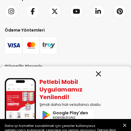
Ödeme Yöntemleri
Güvenilir Alışveriş
Petlebi Mobil
Uygulamamız
Yenilendi!
Şimdi daha hızlı ve kullanıcı dostu
PETLEBİ EVCİL HAYVAN ÜRÜNLERİ PAZ. SAN. TİC. LTD. ŞTİ. Alaşarköy Mah.
Google Play'den
1. Alaşar Cad. No: 9 Osmangazi/Bursa
İNDİREBİLİRSİNİZ
7290599225 vergi numarasıyla Uludağ Vergi Dairesi'ne bağlıdır.
Daha iyi hizmetler sunabilmek için çerezler kullanıyoruz.
App Store'dan
petlebi.com'u kullanarak çerezlere izin vermiş olursunuz.
Detaylı Bilgi