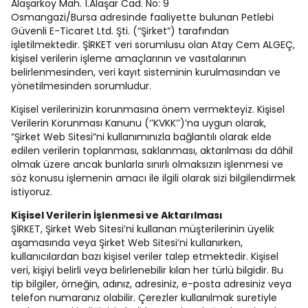
Alaşarköy Mah. 1.Alaşar Cad. No: 9
Osmangazi/Bursa adresinde faaliyette bulunan Petlebi
Güvenli E-Ticaret Ltd. Şti. (“Şirket”) tarafından
işletilmektedir. ŞİRKET veri sorumlusu olan Atay Cem ALGEÇ,
kişisel verilerin işleme amaçlarının ve vasıtalarının
belirlenmesinden, veri kayıt sisteminin kurulmasından ve
yönetilmesinden sorumludur.
Kişisel verilerinizin korunmasına önem vermekteyiz. Kişisel
Verilerin Korunması Kanunu (‘’KVKK’’)’na uygun olarak,
“Şirket Web Sitesi”ni kullanımınızla bağlantılı olarak elde
edilen verilerin toplanması, saklanması, aktarılması da dâhil
olmak üzere ancak bunlarla sınırlı olmaksızın işlenmesi ve
söz konusu işlemenin amacı ile ilgili olarak sizi bilgilendirmek
istiyoruz.
Kişisel Verilerin İşlenmesi ve Aktarılması
ŞİRKET, Şirket Web Sitesi’ni kullanan müşterilerinin üyelik
aşamasında veya Şirket Web Sitesi’ni kullanırken,
kullanıcılardan bazı kişisel veriler talep etmektedir. Kişisel
veri, kişiyi belirli veya belirlenebilir kılan her türlü bilgidir. Bu
tip bilgiler, örneğin, adınız, adresiniz, e-posta adresiniz veya
telefon numaranız olabilir. Çerezler kullanılmak suretiyle