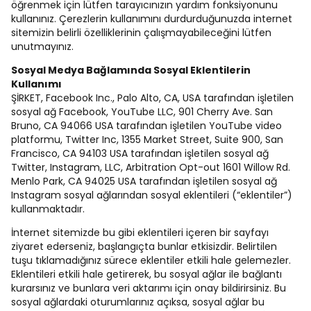
öğrenmek için lütfen tarayıcınızın yardım fonksiyonunu
kullanınız. Çerezlerin kullanımını durdurduğunuzda internet
sitemizin belirli özelliklerinin çalışmayabileceğini lütfen
unutmayınız.
Sosyal Medya Bağlamında Sosyal Eklentilerin
Kullanımı
ŞİRKET, Facebook Inc., Palo Alto, CA, USA tarafından işletilen
sosyal ağ Facebook, YouTube LLC, 901 Cherry Ave. San
Bruno, CA 94066 USA tarafından işletilen YouTube video
platformu, Twitter Inc, 1355 Market Street, Suite 900, San
Francisco, CA 94103 USA tarafından işletilen sosyal ağ
Twitter, Instagram, LLC, Arbitration Opt-out 1601 Willow Rd.
Menlo Park, CA 94025 USA tarafından işletilen sosyal ağ
Instagram sosyal ağlarından sosyal eklentileri (“eklentiler”)
kullanmaktadır.
İnternet sitemizde bu gibi eklentileri içeren bir sayfayı
ziyaret ederseniz, başlangıçta bunlar etkisizdir. Belirtilen
tuşu tıklamadığınız sürece eklentiler etkili hale gelemezler.
Eklentileri etkili hale getirerek, bu sosyal ağlar ile bağlantı
kurarsınız ve bunlara veri aktarımı için onay bildirirsiniz. Bu
sosyal ağlardaki oturumlarınız açıksa, sosyal ağlar bu