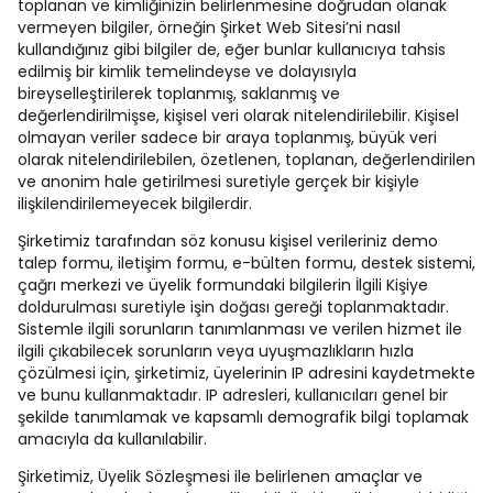
toplanan ve kimliğinizin belirlenmesine doğrudan olanak
vermeyen bilgiler, örneğin Şirket Web Sitesi’ni nasıl
kullandığınız gibi bilgiler de, eğer bunlar kullanıcıya tahsis
edilmiş bir kimlik temelindeyse ve dolayısıyla
bireyselleştirilerek toplanmış, saklanmış ve
değerlendirilmişse, kişisel veri olarak nitelendirilebilir. Kişisel
olmayan veriler sadece bir araya toplanmış, büyük veri
olarak nitelendirilebilen, özetlenen, toplanan, değerlendirilen
ve anonim hale getirilmesi suretiyle gerçek bir kişiyle
ilişkilendirilemeyecek bilgilerdir.
Şirketimiz tarafından söz konusu kişisel verileriniz demo
talep formu, iletişim formu, e-bülten formu, destek sistemi,
çağrı merkezi ve üyelik formundaki bilgilerin İlgili Kişiye
doldurulması suretiyle işin doğası gereği toplanmaktadır.
Sistemle ilgili sorunların tanımlanması ve verilen hizmet ile
ilgili çıkabilecek sorunların veya uyuşmazlıkların hızla
çözülmesi için, şirketimiz, üyelerinin IP adresini kaydetmekte
ve bunu kullanmaktadır. IP adresleri, kullanıcıları genel bir
şekilde tanımlamak ve kapsamlı demografik bilgi toplamak
amacıyla da kullanılabilir.
Şirketimiz, Üyelik Sözleşmesi ile belirlenen amaçlar ve