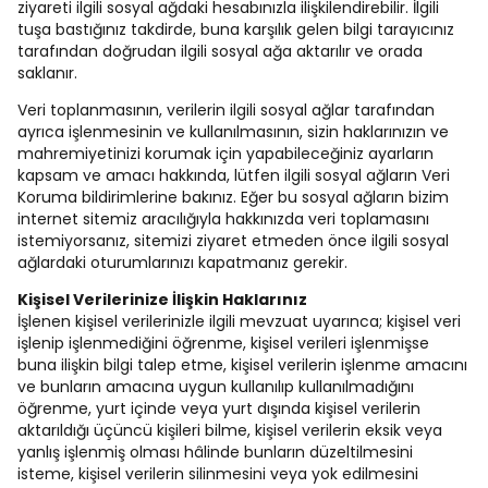
ziyareti ilgili sosyal ağdaki hesabınızla ilişkilendirebilir. İlgili
tuşa bastığınız takdirde, buna karşılık gelen bilgi tarayıcınız
tarafından doğrudan ilgili sosyal ağa aktarılır ve orada
saklanır.
Veri toplanmasının, verilerin ilgili sosyal ağlar tarafından
ayrıca işlenmesinin ve kullanılmasının, sizin haklarınızın ve
mahremiyetinizi korumak için yapabileceğiniz ayarların
kapsam ve amacı hakkında, lütfen ilgili sosyal ağların Veri
Koruma bildirimlerine bakınız. Eğer bu sosyal ağların bizim
internet sitemiz aracılığıyla hakkınızda veri toplamasını
istemiyorsanız, sitemizi ziyaret etmeden önce ilgili sosyal
ağlardaki oturumlarınızı kapatmanız gerekir.
Kişisel Verilerinize İlişkin Haklarınız
İşlenen kişisel verilerinizle ilgili mevzuat uyarınca; kişisel veri
işlenip işlenmediğini öğrenme, kişisel verileri işlenmişse
buna ilişkin bilgi talep etme, kişisel verilerin işlenme amacını
ve bunların amacına uygun kullanılıp kullanılmadığını
öğrenme, yurt içinde veya yurt dışında kişisel verilerin
aktarıldığı üçüncü kişileri bilme, kişisel verilerin eksik veya
yanlış işlenmiş olması hâlinde bunların düzeltilmesini
isteme, kişisel verilerin silinmesini veya yok edilmesini