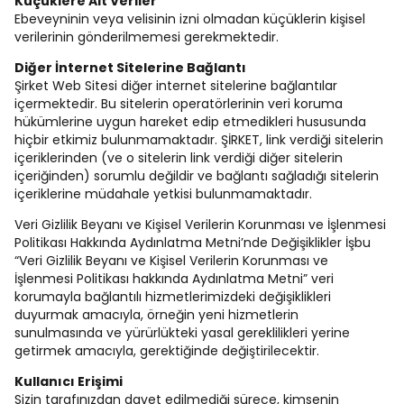
Küçüklere Ait Veriler
Ebeveyninin veya velisinin izni olmadan küçüklerin kişisel
verilerinin gönderilmemesi gerekmektedir.
Diğer İnternet Sitelerine Bağlantı
Şirket Web Sitesi diğer internet sitelerine bağlantılar
içermektedir. Bu sitelerin operatörlerinin veri koruma
hükümlerine uygun hareket edip etmedikleri hususunda
hiçbir etkimiz bulunmamaktadır. ŞİRKET, link verdiği sitelerin
içeriklerinden (ve o sitelerin link verdiği diğer sitelerin
içeriğinden) sorumlu değildir ve bağlantı sağladığı sitelerin
içeriklerine müdahale yetkisi bulunmamaktadır.
Veri Gizlilik Beyanı ve Kişisel Verilerin Korunması ve İşlenmesi
Politikası Hakkında Aydınlatma Metni’nde Değişiklikler İşbu
“Veri Gizlilik Beyanı ve Kişisel Verilerin Korunması ve
İşlenmesi Politikası hakkında Aydınlatma Metni” veri
korumayla bağlantılı hizmetlerimizdeki değişiklikleri
duyurmak amacıyla, örneğin yeni hizmetlerin
sunulmasında ve yürürlükteki yasal gereklilikleri yerine
getirmek amacıyla, gerektiğinde değiştirilecektir.
Kullanıcı Erişimi
Sizin tarafınızdan davet edilmediği sürece, kimsenin