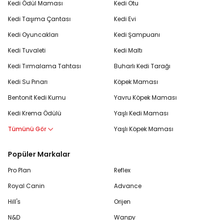
Kedi Ödül Maması
Kedi Otu
Kedi Taşıma Çantası
Kedi Evi
Kedi Oyuncakları
Kedi Şampuanı
Kedi Tuvaleti
Kedi Maltı
Kedi Tırmalama Tahtası
Buharlı Kedi Tarağı
Kedi Su Pınarı
Köpek Maması
Bentonit Kedi Kumu
Yavru Köpek Maması
Kedi Krema Ödülü
Yaşlı Kedi Maması
Tümünü Gör
Yaşlı Köpek Maması
Popüler Markalar
Pro Plan
Reflex
Royal Canin
Advance
Hill's
Orijen
N&D
Wanpy