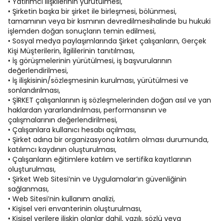
• Yatırımcı ilişkilerinin yürütülmesi,
• Şirketin başka bir şirket ile birleşmesi, bölünmesi,
tamamının veya bir kısmının devredilmesihalinde bu hukuki
işlemden doğan sonuçların temin edilmesi,
• Sosyal medya paylaşımlarında Şirket çalışanların, Gerçek
Kişi Müşterilerin, İlgililerinin tanıtılması,
• İş görüşmelerinin yürütülmesi, iş başvurularının
değerlendirilmesi,
• İş ilişkisinin/sözleşmesinin kurulması, yürütülmesi ve
sonlandırılması,
• ŞİRKET çalışanlarının iş sözleşmelerinden doğan asıl ve yan
haklardan yararlandırılması, performansının ve
çalışmalarının değerlendirilmesi,
• Çalışanlara kullanıcı hesabı açılması,
• Şirket adına bir organizasyona katılım olması durumunda,
katılımcı kaydının oluşturulması,
• Çalışanların eğitimlere katılım ve sertifika kayıtlarının
oluşturulması,
• Şirket Web Sitesi’nin ve Uygulamalar’ın güvenliğinin
sağlanması,
• Web Sitesi’nin kullanım analizi,
• Kişisel veri envanterinin oluşturulması,
• Kişisel verilere ilişkin olanlar dahil, yazılı, sözlü veya