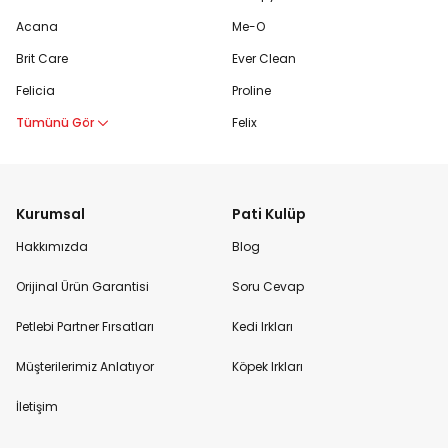
Acana
Me-O
Brit Care
Ever Clean
Felicia
Proline
Tümünü Gör
Felix
Kurumsal
Pati Kulüp
Hakkımızda
Blog
Orijinal Ürün Garantisi
Soru Cevap
Petlebi Partner Fırsatları
Kedi Irkları
Müşterilerimiz Anlatıyor
Köpek Irkları
İletişim