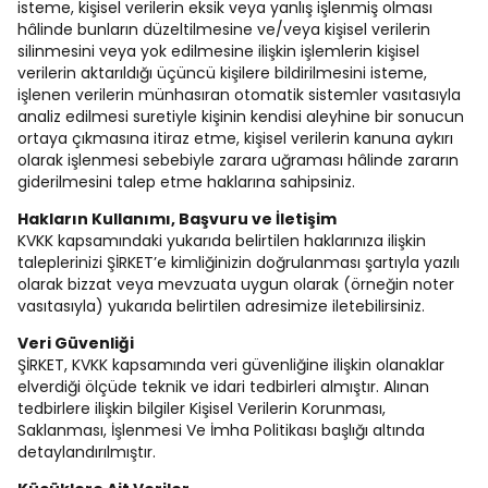
isteme, kişisel verilerin eksik veya yanlış işlenmiş olması
hâlinde bunların düzeltilmesine ve/veya kişisel verilerin
silinmesini veya yok edilmesine ilişkin işlemlerin kişisel
verilerin aktarıldığı üçüncü kişilere bildirilmesini isteme,
işlenen verilerin münhasıran otomatik sistemler vasıtasıyla
analiz edilmesi suretiyle kişinin kendisi aleyhine bir sonucun
ortaya çıkmasına itiraz etme, kişisel verilerin kanuna aykırı
olarak işlenmesi sebebiyle zarara uğraması hâlinde zararın
giderilmesini talep etme haklarına sahipsiniz.
Hakların Kullanımı, Başvuru ve İletişim
KVKK kapsamındaki yukarıda belirtilen haklarınıza ilişkin
taleplerinizi ŞİRKET’e kimliğinizin doğrulanması şartıyla yazılı
olarak bizzat veya mevzuata uygun olarak (örneğin noter
vasıtasıyla) yukarıda belirtilen adresimize iletebilirsiniz.
Veri Güvenliği
ŞİRKET, KVKK kapsamında veri güvenliğine ilişkin olanaklar
elverdiği ölçüde teknik ve idari tedbirleri almıştır. Alınan
tedbirlere ilişkin bilgiler Kişisel Verilerin Korunması,
Saklanması, İşlenmesi Ve İmha Politikası başlığı altında
detaylandırılmıştır.