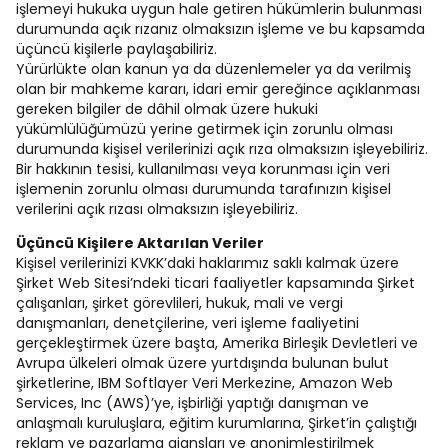
işlemeyi hukuka uygun hale getiren hükümlerin bulunması
durumunda açık rızanız olmaksızın işleme ve bu kapsamda
üçüncü kişilerle paylaşabiliriz.
Yürürlükte olan kanun ya da düzenlemeler ya da verilmiş
olan bir mahkeme kararı, idari emir gereğince açıklanması
gereken bilgiler de dâhil olmak üzere hukuki
yükümlülüğümüzü yerine getirmek için zorunlu olması
durumunda kişisel verilerinizi açık rıza olmaksızın işleyebiliriz.
Bir hakkının tesisi, kullanılması veya korunması için veri
işlemenin zorunlu olması durumunda tarafınızın kişisel
verilerini açık rızası olmaksızın işleyebiliriz.
Üçüncü Kişilere Aktarılan Veriler
Kişisel verilerinizi KVKK’daki haklarımız saklı kalmak üzere
Şirket Web Sitesi’ndeki ticari faaliyetler kapsamında Şirket
çalışanları, şirket görevlileri, hukuk, mali ve vergi
danışmanları, denetçilerine, veri işleme faaliyetini
gerçekleştirmek üzere başta, Amerika Birleşik Devletleri ve
Avrupa ülkeleri olmak üzere yurtdışında bulunan bulut
şirketlerine, IBM Softlayer Veri Merkezine, Amazon Web
Services, Inc (AWS)’ye, işbirliği yaptığı danışman ve
anlaşmalı kuruluşlara, eğitim kurumlarına, Şirket’in çalıştığı
reklam ve pazarlama ajansları ve anonimleştirilmek