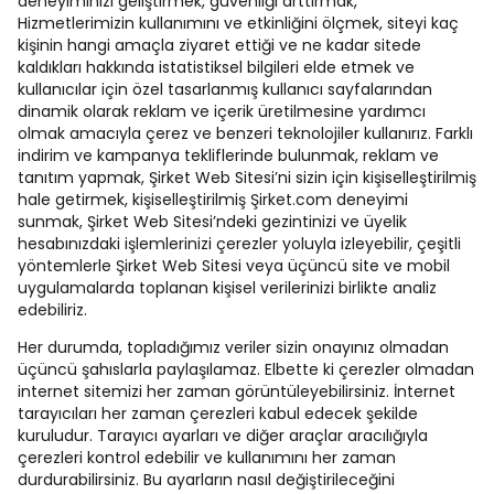
deneyiminizi geliştirmek, güvenliği arttırmak,
Hizmetlerimizin kullanımını ve etkinliğini ölçmek, siteyi kaç
kişinin hangi amaçla ziyaret ettiği ve ne kadar sitede
kaldıkları hakkında istatistiksel bilgileri elde etmek ve
kullanıcılar için özel tasarlanmış kullanıcı sayfalarından
dinamik olarak reklam ve içerik üretilmesine yardımcı
olmak amacıyla çerez ve benzeri teknolojiler kullanırız. Farklı
indirim ve kampanya tekliflerinde bulunmak, reklam ve
tanıtım yapmak, Şirket Web Sitesi’ni sizin için kişiselleştirilmiş
hale getirmek, kişiselleştirilmiş Şirket.com deneyimi
sunmak, Şirket Web Sitesi’ndeki gezintinizi ve üyelik
hesabınızdaki işlemlerinizi çerezler yoluyla izleyebilir, çeşitli
yöntemlerle Şirket Web Sitesi veya üçüncü site ve mobil
uygulamalarda toplanan kişisel verilerinizi birlikte analiz
edebiliriz.
Her durumda, topladığımız veriler sizin onayınız olmadan
üçüncü şahıslarla paylaşılamaz. Elbette ki çerezler olmadan
internet sitemizi her zaman görüntüleyebilirsiniz. İnternet
tarayıcıları her zaman çerezleri kabul edecek şekilde
kuruludur. Tarayıcı ayarları ve diğer araçlar aracılığıyla
çerezleri kontrol edebilir ve kullanımını her zaman
durdurabilirsiniz. Bu ayarların nasıl değiştirileceğini