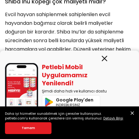
Shiba Inu köpeği çok maliyetli midir?
Evcil hayvan sahiplenmek sahiplenilen evcil
hayvandan bağımsız olarak belirli maliyetler
doğuran bir karardır. Shiba Inu’lar da sahiplenme
sürecinden sonra belli konularda yüksek maliyetli
harcamalara yol açabilirler. Düzenli veteriner hekim
kontrolleri, kaliteli beslenme, oyuncaklar ve aşılar da
Petlebi Mobil
bütçeye dâhil edilmelidir.
Uygulamamız
Shiba Inu evde bakılabilir mi?
Yenilendi!
Şimdi daha hızlı ve kullanıcı dostu
Shiba Inu köpekleri evde bakılabilir. Ancak, enerjik
Google Play'den
yapıları nedeniyle günlük egzersiz ihtiyaçları
İNDİREBİLİRSİNİZ
karşılanmalıdır. Ayrıca, meraklı ve keşfetmeyi seven
Daha iyi hizmetler sunabilmek için çerezler kullanıyoruz.
App Store'dan
petlebi.com'u kullanarak çerezlere izin vermiş olursunuz.
Detaylı Bilgi
bir cins oldukları için, ev ortamında güvenli bir alanla
İNDİREBİLİRSİNİZ
Alman Kurdu Köpek Irkı Özellikleri, Bakımı ve Beslenmesi
buluşturulmaları gerekir.
Bu yazımızda Alman kurdu özellikleri, bakım ihtiyaçları, beslenme gereksinimleri ve çok daha fazlası hakkında bilgi bulabilirsiniz.
Tamam