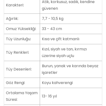
Atik, korkusuz, sadık, kendine
Karakteri:
güvenen
Ağırlık:
7,7 - 10,5 kg
Omuz Yüksekliği:
33 - 43 cm
Tüy Uzunluğu:
Kısa ve çift katmanlı
Kızıl, siyah ve tan, kırmızı
Tüy Renkleri:
üzerine siyah uçlu
Burun, yanak ve karında beyaz
Tüy Desenleri:
işaretler
Göz Rengi:
Koyu kahverengi
Ortalama Yaşam
13- 16 yıl
Süresi: