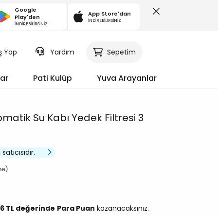
Google
App Store'dan
Play'den
İNDİREBİLİRSİNİZ
İNDİREBİLİRSİNİZ
iş Yap
Sepetim
Yardım
ar
Pati Kulüp
Yuva Arayanlar
matik Su Kabı Yedek Filtresi 3
 satıcısıdır.
me
96 TL değerinde
Para Puan
kazanacaksınız.