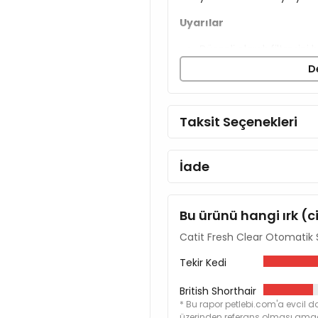
Uyarılar
Düzenli olarak filtresini
edilmektedir.
D
Sürekli kullanımda 3 hafta
oluştuğunda değiştirilme
Filtre değişimi sırasında 
Taksit Seçenekleri
edilmektedir.
İade
Bu ürünü hangi ırk (c
Catit Fresh Clear Otomatik S
Tekir Kedi
British Shorthair
* Bu rapor petlebi.com'a evcil do
üzerinden referans olması amacı