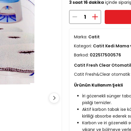
3 saat 16 dakika
içinde sipariş
Marka:
Catit
Kategori:
Catit Kedi Mama 
Barkod:
022517500576
Catit Fresh Clear Otomatik
Catit Fresh&Clear otomatik su
Ürünün Kullanım Şekli
İri gözenekli sünger taba
pisliği temizler.
Aktif karbon tabak ise k
kirliliği absorbe ederek
Karbon ve iri gözenekli sü
yıkanır ve bölmeye yerleşt