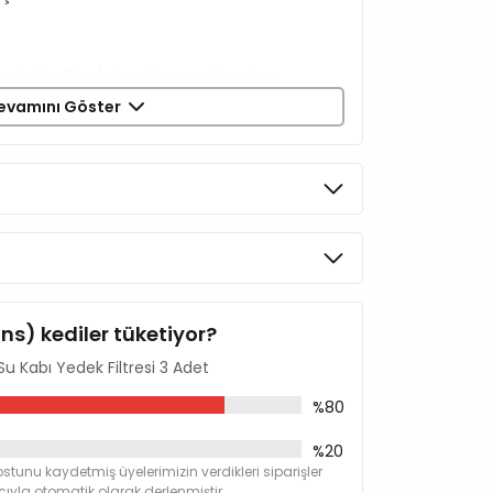
 kontrol edilerek temizlenmesi tavsiye
evamını Göster
da bir veya filtre üzerinde belirgin kirlilik
si tavsiye edilmektedir.
fişinin pirizden çıkarılması tavsiye
ins) kediler tüketiyor?
u Kabı Yedek Filtresi 3 Adet
%80
%20
stunu kaydetmiş üyelerimizin verdikleri siparişler
yla otomatik olarak derlenmiştir.