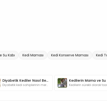
 Su Kabı
Kedi Maması
Kedi Konserve Maması
Kedi T
Diyabetik Kediler Nasıl Beslenmeli?
Diyabetik kedi sahiplerinin merak ettiği sorulardan birisi olan "Diyabetik kediler nasıl beslenmeli?" sorusunun yanıtını yazımızda bulabilirsiniz.