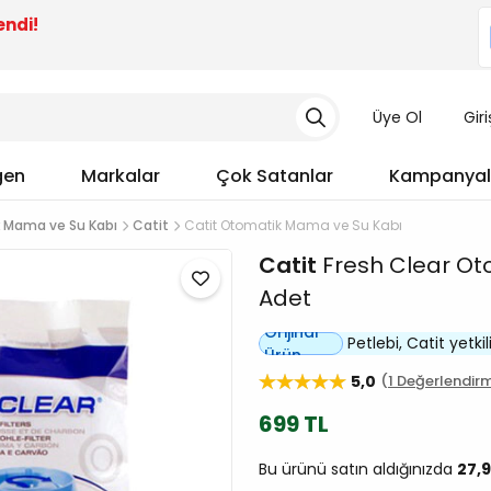
endi!
Üye Ol
Gir
gen
Markalar
Çok Satanlar
Kampanyal
 Mama ve Su Kabı
Catit
Catit Otomatik Mama ve Su Kabı
Catit
Fresh Clear Oto
Adet
Orijinal
Petlebi, Catit yetkili
Ürün
5,0
1 Değerlendir
699 TL
Bu ürünü satın aldığınızda
27,