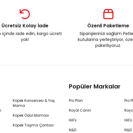
Ücretsiz Kolay İade
Özenli Paketleme
 içinde iade edin, kargo ücreti
Siparişlerinizi sağlam Petl
yok!
kutularına yerleştiriyor, öz
paketliyoruz.
Popüler Markalar
Köpek Konservesi & Yaş
Pro Plan
Pro 
Mama
i
Royal Canin
Roya
Köpek Ödül Maması
Hill's
Hill
Köpek Taşıma Çantası
N&D
N&D