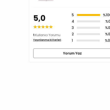
5,0
5
%10
4
%
3
%
2
%
1
Kullanıcı Yorumu
1
%
Yayınlanma Kriterleri
Yorum Yaz