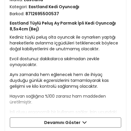
Kategori:
Eastland Kedi Oyuncağı
Barkod:
8712695500537
Eastland Tüylü Peluş Ay Parmak İpli Kedi Oyuncağı
8,5x4cm (Bej)
Kediniz tüylü peluş olta oyuncak ile oynarken yaptığı
hareketlerle avlanma içgüdüleri tetiklenecek böylece
doğal kabiliyetlerini de unutmamış olacaktır.
Evcil dostunuz dakikalarca sıkılmadan zevkle
oynayacaktır.
Aynı zamanda hem eğlenecek hem de ihiyaç
duyduğu günlük egzersizlerini tamamlayarak kas
gelişimi ve kilo kontrolü sağlanmış olacaktır.
Hayvan sağlığına %100 zararsız ham maddeden
üretilmiştir.
İpli oluşu ergonomik bir kullanım sağlar. İpin ucundaki
halka kolayca parmağınızdan geçecek ve kedinizle
Devamını Göster
oldukça eğlenceli bir vakit geçirmiş olacaksınız.