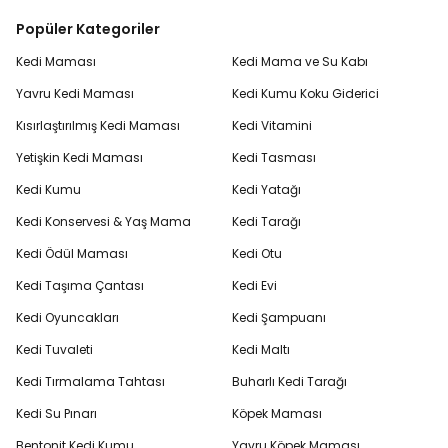
Popüler Kategoriler
Kedi Maması
Kedi Mama ve Su Kabı
Yavru Kedi Maması
Kedi Kumu Koku Giderici
Kısırlaştırılmış Kedi Maması
Kedi Vitamini
Yetişkin Kedi Maması
Kedi Tasması
Kedi Kumu
Kedi Yatağı
Kedi Konservesi & Yaş Mama
Kedi Tarağı
Kedi Ödül Maması
Kedi Otu
Kedi Taşıma Çantası
Kedi Evi
Kedi Oyuncakları
Kedi Şampuanı
Kedi Tuvaleti
Kedi Maltı
Kedi Tırmalama Tahtası
Buharlı Kedi Tarağı
Kedi Su Pınarı
Köpek Maması
Bentonit Kedi Kumu
Yavru Köpek Maması