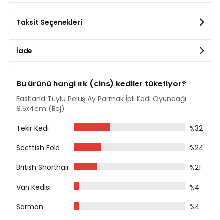
Ürün Ölçüleri
En: 8,5 cm
Taksit Seçenekleri
Boy: 4 cm
İade
Bu ürünü hangi ırk (cins) kediler tüketiyor?
Eastland Tüylü Peluş Ay Parmak İpli Kedi Oyuncağı
8,5x4cm (Bej)
Tekir Kedi
%32
Scottish Fold
%24
British Shorthair
%21
Van Kedisi
%4
Sarman
%4