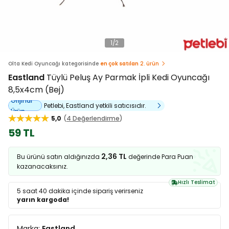
1
/
2
Olta Kedi Oyuncağı kategorisinde
en çok satılan
2. ürün
Eastland
Tüylü Peluş Ay Parmak İpli Kedi Oyuncağı
8,5x4cm (Bej)
Orijinal
Petlebi, Eastland yetkili satıcısıdır.
Ürün
5,0
4 Değerlendirme
59 TL
2,36 TL
Bu ürünü satın aldığınızda
değerinde Para Puan
kazanacaksınız.
Hızlı Teslimat
5 saat 40 dakika
içinde sipariş verirseniz
yarın kargoda!
Marka:
Eastland