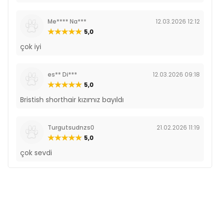
Me**** Na***
12.03.2026 12:12
5,0
çok iyi
es** Di***
12.03.2026 09:18
5,0
Bristish shorthair kızımız bayıldı
Turgutsudnzs0
21.02.2026 11:19
5,0
çok sevdi