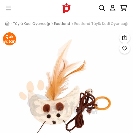
ncağı
Tüylü Kedi Oyuncağı
Eastland
Eastland Tüylü Kedi Oyuncağı