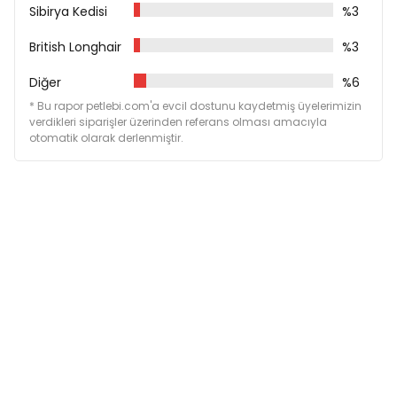
Sibirya Kedisi
%3
British Longhair
%3
Diğer
%6
* Bu rapor petlebi.com'a evcil dostunu kaydetmiş üyelerimizin
verdikleri siparişler üzerinden referans olması amacıyla
otomatik olarak derlenmiştir.