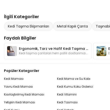
İlgili Kategoriler
Kedi Taşıma Ekipmanları
Metal Kapılı Çanta
Taşınabi
Faydalı Bilgiler
Ergonomik, Tarz ve Hafif Kedi Taşıma Çantaları
Kedi taşıma çantaları hem patili dostlarımızın hem de bizlerin ihtiyaçlarına cevap verecek özel tasarımları ile hayat kurtaran çözümler sunarlar.
Popüler Kategoriler
Kedi Maması
Kedi Mama ve Su Kabı
Yavru Kedi Maması
Kedi Kumu Koku Giderici
Kısırlaştırılmış Kedi Maması
Kedi Vitamini
Yetişkin Kedi Maması
Kedi Tasması