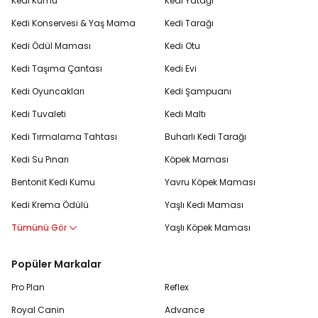
Kedi Kumu
Kedi Yatağı
Kedi Konservesi & Yaş Mama
Kedi Tarağı
Kedi Ödül Maması
Kedi Otu
Kedi Taşıma Çantası
Kedi Evi
Kedi Oyuncakları
Kedi Şampuanı
Kedi Tuvaleti
Kedi Maltı
Kedi Tırmalama Tahtası
Buharlı Kedi Tarağı
Kedi Su Pınarı
Köpek Maması
Bentonit Kedi Kumu
Yavru Köpek Maması
Kedi Krema Ödülü
Yaşlı Kedi Maması
Tümünü Gör
Yaşlı Köpek Maması
Popüler Markalar
Pro Plan
Reflex
Royal Canin
Advance