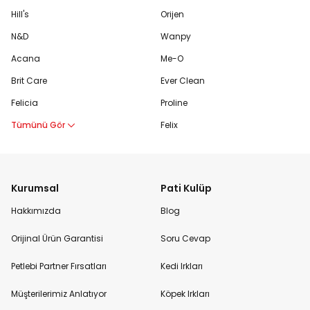
Hill's
Orijen
N&D
Wanpy
Acana
Me-O
Brit Care
Ever Clean
Felicia
Proline
Tümünü Gör
Felix
Kurumsal
Pati Kulüp
Hakkımızda
Blog
Orijinal Ürün Garantisi
Soru Cevap
Petlebi Partner Fırsatları
Kedi Irkları
Müşterilerimiz Anlatıyor
Köpek Irkları