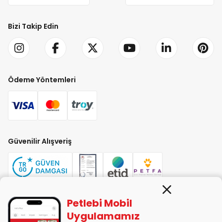
Bizi Takip Edin
Ödeme Yöntemleri
Güvenilir Alışveriş
Petlebi Mobil
PETLEBİ EVCİL HAYVAN ÜRÜNLERİ PAZ. SAN. TİC. LTD. ŞTİ. Alaşarköy Mah.
Uygulamamız
1. Alaşar Cad. No: 9 Osmangazi/Bursa