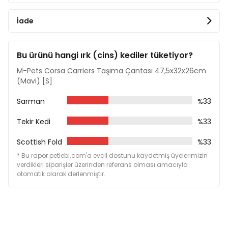
İade
Bu ürünü hangi ırk (cins) kediler tüketiyor?
M-Pets Corsa Carriers Taşıma Çantası 47,5x32x26cm
(Mavi) [S]
Sarman
%33
Tekir Kedi
%33
Scottish Fold
%33
* Bu rapor petlebi.com'a evcil dostunu kaydetmiş üyelerimizin
verdikleri siparişler üzerinden referans olması amacıyla
otomatik olarak derlenmiştir.