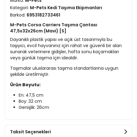
Marka:
M-Pets
Kategori:
M-Pets Kedi Taşıma Ekipmanları
Barkod:
6953182733461
M-Pets Corsa Carriers Taşıma Çantası
47,5x32x26cm (Mavi) [S]
Dayanıklı plastik yapısı ve açık üst tasarımıyla bu
taşıyıcı, evcil hayvanınız için rahat ve güvenli bir alan
sunarak veterinere gidişler, hafta sonu kaçamakları
veya günlük taşıma için idealdir.
Taşımalar uluslararası taşıma standartlarına uygun
şekilde üretilmiştir.
Ürün Boyutu:
En: 47,5 cm
Boy: 32 cm
Genişlik: 26cm
Taksit Seçenekleri