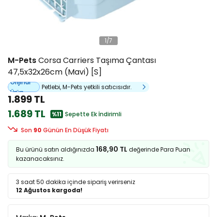
1
/
7
M-Pets
Corsa Carriers Taşıma Çantası
47,5x32x26cm (Mavi) [S]
Orijinal
Petlebi, M-Pets yetkili satıcısıdır.
Ürün
1.899 TL
1.689 TL
%11
Sepette Ek İndirimli
Son
90
Günün En Düşük Fiyatı
168,90 TL
Bu ürünü satın aldığınızda
değerinde Para Puan
kazanacaksınız.
3 saat 50 dakika
içinde sipariş verirseniz
12 Ağustos kargoda!