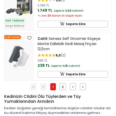
3,0
1
2.199 TL
1.749 TL
Sepette
%20
indirimli
Son
23
Günün En Düşük Fiyatı
Hızlı Teslimat
Sepete Ekle
Kargo Bedava
Çok Satan
Catit
Senses Self Groomer Köşeye
Monte Edilebilir Kedi Masaj Fırçası
12,5cm
5,0
2
285 TL
239 TL
Sepette
%15
indirimli
Sepete Ekle
«
<
1
2
>
»
Kedinizin Cildini Ölü Tüylerden ve Tüy
Yumaklarından Arındırın
Kediler doğaları gereği temizliklerine düşkün canlılar olsalar da
bu düzenli bakıma ihtiyaç duymadıkları anlamına gelmez.