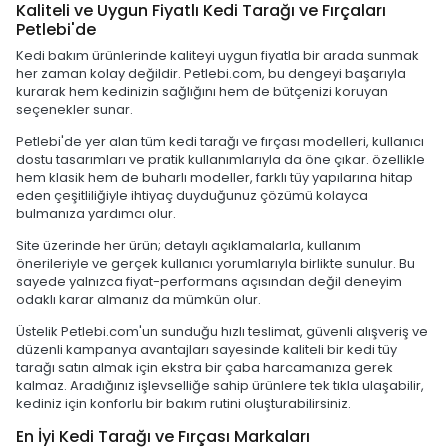
Kaliteli ve Uygun Fiyatlı Kedi Tarağı ve Fırçaları
Petlebi'de
Kedi bakım ürünlerinde kaliteyi uygun fiyatla bir arada sunmak
her zaman kolay değildir. Petlebi.com, bu dengeyi başarıyla
kurarak hem kedinizin sağlığını hem de bütçenizi koruyan
seçenekler sunar.
Petlebi'de yer alan tüm kedi tarağı ve fırçası modelleri, kullanıcı
dostu tasarımları ve pratik kullanımlarıyla da öne çıkar. özellikle
hem klasik hem de buharlı modeller, farklı tüy yapılarına hitap
eden çeşitliliğiyle ihtiyaç duyduğunuz çözümü kolayca
bulmanıza yardımcı olur.
Site üzerinde her ürün; detaylı açıklamalarla, kullanım
önerileriyle ve gerçek kullanıcı yorumlarıyla birlikte sunulur. Bu
sayede yalnızca fiyat-performans açısından değil deneyim
odaklı karar almanız da mümkün olur.
Üstelik Petlebi.com'un sunduğu hızlı teslimat, güvenli alışveriş ve
düzenli kampanya avantajları sayesinde kaliteli bir kedi tüy
tarağı satın almak için ekstra bir çaba harcamanıza gerek
kalmaz. Aradığınız işlevselliğe sahip ürünlere tek tıkla ulaşabilir,
kediniz için konforlu bir bakım rutini oluşturabilirsiniz.
En İyi Kedi Tarağı ve Fırçası Markaları