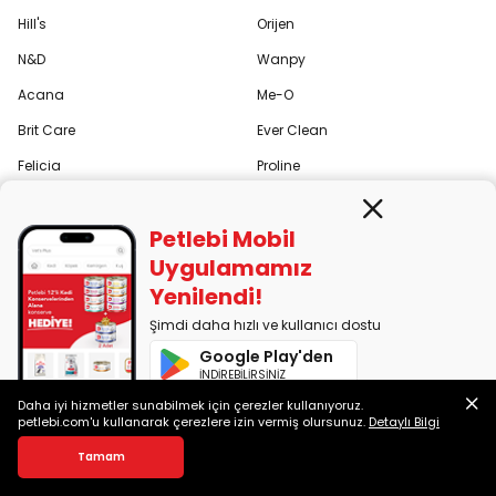
Hill's
Orijen
N&D
Wanpy
Acana
Me-O
Brit Care
Ever Clean
Felicia
Proline
Tümünü Gör
Felix
Petlebi Mobil
Uygulamamız
Yenilendi!
Kurumsal
Pati Kulüp
Şimdi daha hızlı ve kullanıcı dostu
Hakkımızda
Blog
Google Play'den
İNDİREBİLİRSİNİZ
Orijinal Ürün Garantisi
Soru Cevap
Daha iyi hizmetler sunabilmek için çerezler kullanıyoruz.
App Store'dan
petlebi.com'u kullanarak çerezlere izin vermiş olursunuz.
Detaylı Bilgi
Petlebi Partner Fırsatları
Kedi Irkları
İNDİREBİLİRSİNİZ
Tamam
Müşterilerimiz Anlatıyor
Köpek Irkları