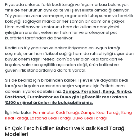
Piyasada onlarca farklı kedi tarağı ve fırça markası bulunuyor.
Yine de her ürünün aynı kalite ve işlevsellikte olmadığı biliniyor.
Tüy yapısına zarar vermeyen, ergonomik tutuş sunan ve temizlik
kolaylığı sağlayan markalar her zaman bir adım öne çıkıyor.
Hem evcil hayvan konforunu hem de kullanıcı deneyimini
iyileştiren ürünler, veteriner hekimler ve profesyonel pet
kuaförleri tarafından da öneriliyor.
Kedinizin tüy yapısına ve bakım ihtiyacına en uygun tarağı
seçmek, onun hem fiziksel sağlığı hem de ruhsal iyiliği açısından
büyük önem taşır. Petlebi.com'da yer alan kedi tarakları ve
fırçaları; yalnızca çeşitlilik açısından değil, ürün kalitesi ve
güvenilirlik standartlarıyla da fark yaratır.
Siz de kediniz için birbirinden kaliteli, işlevsel ve dayanıklı kedi
tarağı ve fırçaları arasından seçim yapmak için Petlebi.com
adresini ziyaret edebilirsiniz.
Zampa, Ferplast, Kong, Rimba,
Eastland, Furminator ve Duvo gibi güvenilir markaların
%100 orijinal ürünleri ile buluşabilirsiniz.
İlgili Markalar:
Furminator Kedi Tarağı
,
Zampa Kedi Tarağı
,
Kong
Kedi Tarağı
,
Eastland Kedi Tarağı
,
Duvo Kedi Tarağı
En Çok Tercih Edilen Buharlı ve Klasik Kedi Tarağı
Modelleri