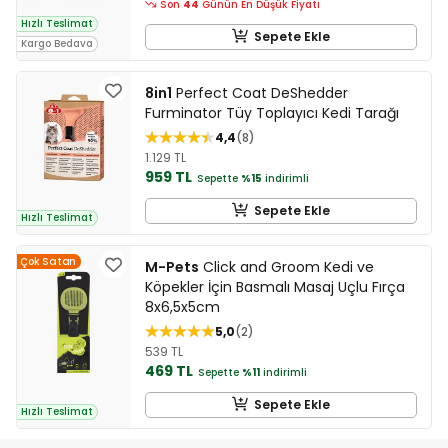
Son
44
Günün En Düşük Fiyatı
Hızlı Teslimat
Sepete Ekle
Kargo Bedava
8in1
Perfect Coat DeShedder
Furminator Tüy Toplayıcı Kedi Tarağı
4,4
8
1.129 TL
959 TL
Sepette
%15
indirimli
Sepete Ekle
Hızlı Teslimat
Çok Satan
M-Pets
Click and Groom Kedi ve
Köpekler İçin Basmalı Masaj Uçlu Fırça
8x6,5x5cm
5,0
2
539 TL
469 TL
Sepette
%11
indirimli
Sepete Ekle
Hızlı Teslimat