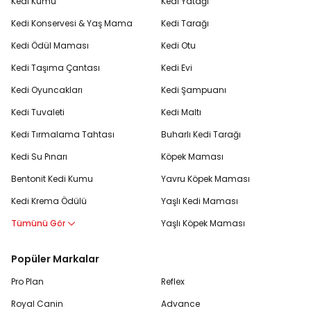
Kedi Kumu
Kedi Yatağı
Kedi Konservesi & Yaş Mama
Kedi Tarağı
Kedi Ödül Maması
Kedi Otu
Kedi Taşıma Çantası
Kedi Evi
Kedi Oyuncakları
Kedi Şampuanı
Kedi Tuvaleti
Kedi Maltı
Kedi Tırmalama Tahtası
Buharlı Kedi Tarağı
Kedi Su Pınarı
Köpek Maması
Bentonit Kedi Kumu
Yavru Köpek Maması
Kedi Krema Ödülü
Yaşlı Kedi Maması
Tümünü Gör
Yaşlı Köpek Maması
Popüler Markalar
Pro Plan
Reflex
Royal Canin
Advance