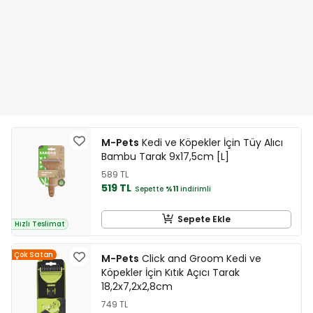
M-Pets
Kedi ve Köpekler İçin Tüy Alıcı
Bambu Tarak 9x17,5cm [L]
589 TL
519 TL
Sepette
%11
indirimli
Sepete Ekle
Hızlı Teslimat
Çok Satan
M-Pets
Click and Groom Kedi ve
Köpekler İçin Kıtık Açıcı Tarak
18,2x7,2x2,8cm
749 TL