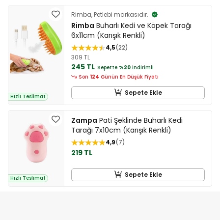
Rimba, Petlebi markasıdır.
Rimba
Buharlı Kedi ve Köpek Tarağı
6x11cm (Karışık Renkli)
4,5
22
309 TL
245 TL
Sepette
%20
indirimli
Son
124
Günün En Düşük Fiyatı
Sepete Ekle
Hızlı Teslimat
Zampa
Pati Şeklinde Buharlı Kedi
Tarağı 7x10cm (Karışık Renkli)
4,9
7
219 TL
Sepete Ekle
Hızlı Teslimat