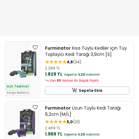
Furminator
Kısa Tüylü Kediler için Tüy
Toplayıcı Kedi Tarağı 3,9cm [S]
4,8
34
2.289 TL
1.829 TL
Sepette
%20
indirimli
Son
85
Günün En Düşük Fiyatı
Hızlı Teslimat
Sepete Ekle
Kargo Bedava
Furminator
Uzun Tüylü Kedi Tarağı
6,2cm [M/L]
5,0
21
2.469 TL
1.969 TL
Sepette
%20
indirimli