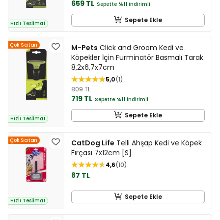
659 TL
Sepette
%11
indirimli
Sepete Ekle
Hızlı Teslimat
Çok Satan
M-Pets
Click and Groom Kedi ve
Köpekler İçin Furminatör Basmalı Tarak
8,2x6,7x7cm
5,0
1
809 TL
719 TL
Sepette
%11
indirimli
Sepete Ekle
Hızlı Teslimat
Çok Satan
CatDog Life
Telli Ahşap Kedi ve Köpek
Fırçası 7x12cm [S]
4,6
10
87 TL
Sepete Ekle
Hızlı Teslimat