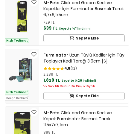
M-Pets
Click and Groom Kedi ve
Köpekler İçin Furminatör Basmalı Tarak
6,7x6,1x5cm
729 TL
639 TL
Sepette
%11
indirimli
Sepete Ekle
Hızlı Teslimat
Furminator
Uzun Tüylü Kediler için Tüy
Toplayıcı Kedi Tarağı 3,9cm [S]
4,8
12
2.289 TL
1.829 TL
Sepette
%20
indirimli
Son
66
Günün En Düşük Fiyatı
Hızlı Teslimat
Sepete Ekle
Kargo Bedava
M-Pets
Click and Groom Kedi ve
Köpek Furminatör Basmalı Tarak
11,5x7x7,1cm
899 TL