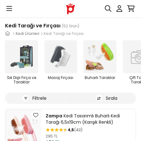
Kedi Tarağı ve Fırçası
(52 Ürün)
Kedi Ürünleri
Kedi Tarağı ve Fırçası
Sık Dişli Fırça ve
Masaj Fırçası
Buharlı Taraklar
Çift Ta
Taraklar
Tara
Filtrele
Sırala
Zampa
Kedi Tasarımlı Buharlı Kedi
Tarağı 6,5x19cm (Karışık Renkli)
4,5
42
295 TL