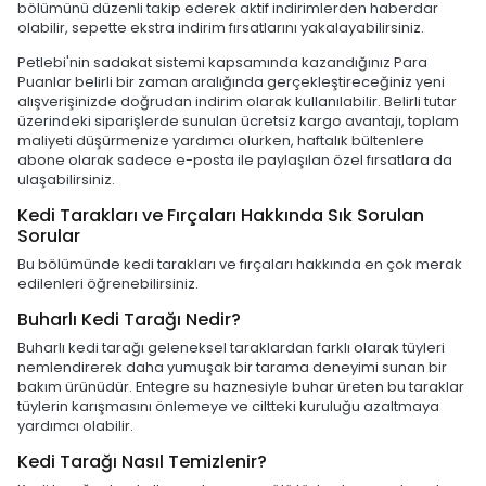
bölümünü düzenli takip ederek aktif indirimlerden haberdar
olabilir, sepette ekstra indirim fırsatlarını yakalayabilirsiniz.
Petlebi'nin sadakat sistemi kapsamında kazandığınız Para
Puanlar belirli bir zaman aralığında gerçekleştireceğiniz yeni
alışverişinizde doğrudan indirim olarak kullanılabilir. Belirli tutar
üzerindeki siparişlerde sunulan ücretsiz kargo avantajı, toplam
maliyeti düşürmenize yardımcı olurken, haftalık bültenlere
abone olarak sadece e-posta ile paylaşılan özel fırsatlara da
ulaşabilirsiniz.
Kedi Tarakları ve Fırçaları Hakkında Sık Sorulan
Sorular
Bu bölümünde kedi tarakları ve fırçaları hakkında en çok merak
edilenleri öğrenebilirsiniz.
Buharlı Kedi Tarağı Nedir?
Buharlı kedi tarağı geleneksel taraklardan farklı olarak tüyleri
nemlendirerek daha yumuşak bir tarama deneyimi sunan bir
bakım ürünüdür. Entegre su haznesiyle buhar üreten bu taraklar
tüylerin karışmasını önlemeye ve ciltteki kuruluğu azaltmaya
yardımcı olabilir.
Kedi Tarağı Nasıl Temizlenir?