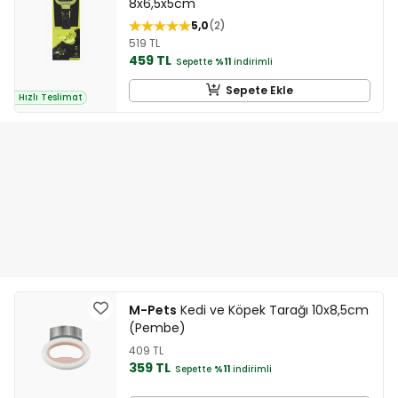
8x6,5x5cm
5,0
2
519 TL
459 TL
Sepette
%11
indirimli
Sepete Ekle
Hızlı Teslimat
M-Pets
Kedi ve Köpek Tarağı 10x8,5cm
(Pembe)
409 TL
359 TL
Sepette
%11
indirimli