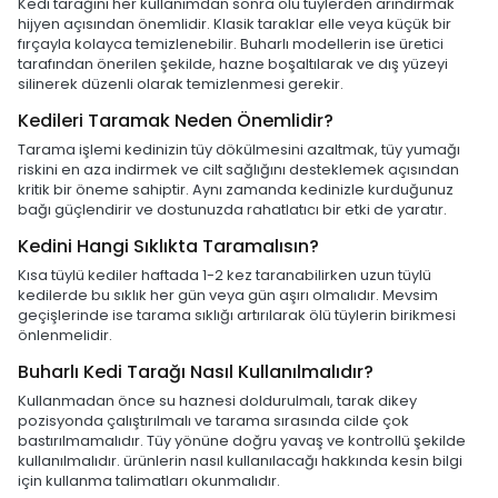
Kedi tarağını her kullanımdan sonra ölü tüylerden arındırmak
hijyen açısından önemlidir. Klasik taraklar elle veya küçük bir
fırçayla kolayca temizlenebilir. Buharlı modellerin ise üretici
tarafından önerilen şekilde, hazne boşaltılarak ve dış yüzeyi
silinerek düzenli olarak temizlenmesi gerekir.
Kedileri Taramak Neden Önemlidir?
Tarama işlemi kedinizin tüy dökülmesini azaltmak, tüy yumağı
riskini en aza indirmek ve cilt sağlığını desteklemek açısından
kritik bir öneme sahiptir. Aynı zamanda kedinizle kurduğunuz
bağı güçlendirir ve dostunuzda rahatlatıcı bir etki de yaratır.
Kedini Hangi Sıklıkta Taramalısın?
Kısa tüylü kediler haftada 1-2 kez taranabilirken uzun tüylü
kedilerde bu sıklık her gün veya gün aşırı olmalıdır. Mevsim
geçişlerinde ise tarama sıklığı artırılarak ölü tüylerin birikmesi
önlenmelidir.
Buharlı Kedi Tarağı Nasıl Kullanılmalıdır?
Kullanmadan önce su haznesi doldurulmalı, tarak dikey
pozisyonda çalıştırılmalı ve tarama sırasında cilde çok
bastırılmamalıdır. Tüy yönüne doğru yavaş ve kontrollü şekilde
kullanılmalıdır. ürünlerin nasıl kullanılacağı hakkında kesin bilgi
için kullanma talimatları okunmalıdır.