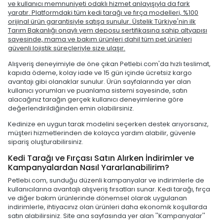
ve kullanıcı memnuniyeti odaklı hizmet anlayışıyla da fark
yaratır. Platformdaki tüm kedi tarağı ve fırça modelleri, %100
orijinal ürün garantisiyle satışa sunulur. Üstelik Türkiye'nin ilk
Tarım Bakanlığı onaylı yem deposu sertifikasına sahip altyapısı
sayesinde, mama ve bakım ürünleri dahil tüm pet ürünleri
güvenli lojistik süreçleriyle size ulaşır.
Alışveriş deneyimiyle de öne çıkan Petlebi.com'da hızlı teslimat,
kapıda ödeme, kolay iade ve 15 gün içinde ücretsiz kargo
avantajı gibi olanaklar sunulur. Ürün sayfalarında yer alan
kullanıcı yorumları ve puanlama sistemi sayesinde, satın
alacağınız tarağın gerçek kullanıcı deneyimlerine göre
değerlendirildiğinden emin olabilirsiniz.
Kedinize en uygun tarak modelini seçerken destek arıyorsanız,
müşteri hizmetlerinden de kolayca yardım alabilir, güvenle
sipariş oluşturabilirsiniz.
Kedi Tarağı ve Fırçası Satın Alırken İndirimler ve
Kampanyalardan Nasıl Yararlanabilirim?
Petlebi.com, sunduğu düzenli kampanyalar ve indirimlerle de
kullanıcılarına avantajlı alışveriş fırsatları sunar. Kedi tarağı, fırça
ve diğer bakım ürünlerinde dönemsel olarak uygulanan
indirimlerle, ihtiyacınız olan ürünleri daha ekonomik koşullarda
satın alabilirsiniz. Site ana sayfasında yer alan ''Kampanyalar''