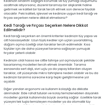
Kedinizin sindirim sağlığını korumak ve tüy yumağı oluşumunu
azaltmak istiyorsanız, düzenli taramayı bir alışkanlık haline
getirmek ve kaliteli bir tarak tercih etmek son derece faydalı
olacaktır. Peki kaliteli, işlevsel ve kedinize uygun kedi tarağı ve
fırçası seçerken nelere dikkat etmelisiniz?
Kedi Tarağı ve Fırçası Seçerken Nelere Dikkat
Edilmelidir?
Kedi tarağı seçerken en önemli kriterler kedinizin tüy yapısı ve
cilt hassasiyetidir. Uzun tüylü kediler için uçları yuvarlatılmış,
düğüm açma özelliği olan taraklar tercih edilmelidir. Kısa
tüylüler için de daha yüzeysel tarama sağlayan yumuşak
fırçalar yeterli olabilir.
Kedinizin cildi hassa ise ciltte tahrişe yol açmayacak şekilde
tasarlanmış modelleri tercih etmek önemlidir. Tarama
esnasında sert dişli, sivri uçlu ya da yapay kıllardan oluşan
taraklar, cilt yüzeyinde mikro tahrişlere neden olabilir ve bu da
kedinizin taranma sürecine karşı tepki geliştirmesine yol
açabilir.
Diğer yandan ergonomi ve kullanım kolaylığı da dikkate
alınmalıdır. Elde rahat tutulan ve kolay temizlenebilen dayanıklı
modeller günlük kullanımda büyük avantaj sağlar. özellikle tarak
yüzeyini tek tuşla temizleyen modeller ya da otomatik tüy