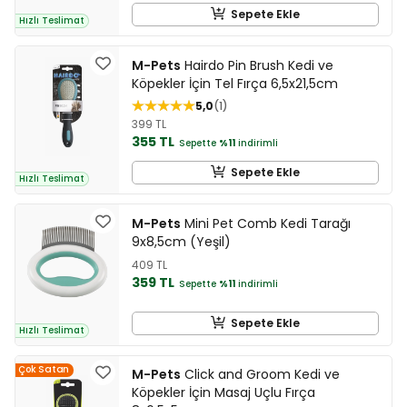
Sepete Ekle
Hızlı Teslimat
M-Pets
Hairdo Pin Brush Kedi ve
Köpekler İçin Tel Fırça 6,5x21,5cm
5,0
1
399 TL
355 TL
Sepette
%11
indirimli
Sepete Ekle
Hızlı Teslimat
M-Pets
Mini Pet Comb Kedi Tarağı
9x8,5cm (Yeşil)
409 TL
359 TL
Sepette
%11
indirimli
Sepete Ekle
Hızlı Teslimat
Çok Satan
M-Pets
Click and Groom Kedi ve
Köpekler İçin Masaj Uçlu Fırça