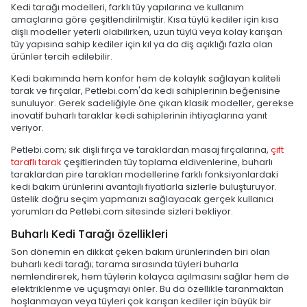
Kedi tarağı modelleri, farklı tüy yapılarına ve kullanım
amaçlarına göre çeşitlendirilmiştir. Kısa tüylü kediler için kısa
dişli modeller yeterli olabilirken, uzun tüylü veya kolay karışan
tüy yapısına sahip kediler için kıl ya da diş açıklığı fazla olan
ürünler tercih edilebilir.
Kedi bakımında hem konfor hem de kolaylık sağlayan kaliteli
tarak ve fırçalar, Petlebi.com'da kedi sahiplerinin beğenisine
sunuluyor. Gerek sadeliğiyle öne çıkan klasik modeller, gerekse
inovatif buharlı taraklar kedi sahiplerinin ihtiyaçlarına yanıt
veriyor.
Petlebi.com; sık dişli fırça ve taraklardan masaj fırçalarına,
çift
taraflı tarak
çeşitlerinden tüy toplama eldivenlerine, buharlı
taraklardan pire tarakları modellerine farklı fonksiyonlardaki
kedi bakım ürünlerini avantajlı fiyatlarla sizlerle buluşturuyor.
üstelik doğru seçim yapmanızı sağlayacak gerçek kullanıcı
yorumları da Petlebi.com sitesinde sizleri bekliyor.
Buharlı Kedi Tarağı özellikleri
Son dönemin en dikkat çeken bakım ürünlerinden biri olan
buharlı kedi tarağı; tarama sırasında tüyleri buharla
nemlendirerek, hem tüylerin kolayca açılmasını sağlar hem de
elektriklenme ve uçuşmayı önler. Bu da özellikle taranmaktan
hoşlanmayan veya tüyleri çok karışan kediler için büyük bir