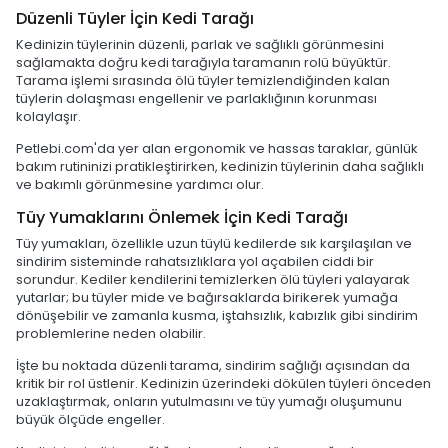
Düzenli Tüyler İçin Kedi Tarağı
Kedinizin tüylerinin düzenli, parlak ve sağlıklı görünmesini
sağlamakta doğru kedi tarağıyla taramanın rolü büyüktür.
Tarama işlemi sırasında ölü tüyler temizlendiğinden kalan
tüylerin dolaşması engellenir ve parlaklığının korunması
kolaylaşır.
Petlebi.com'da yer alan ergonomik ve hassas taraklar, günlük
bakım rutininizi pratikleştirirken, kedinizin tüylerinin daha sağlıklı
ve bakımlı görünmesine yardımcı olur.
Tüy Yumaklarını Önlemek İçin Kedi Tarağı
Tüy yumakları, özellikle uzun tüylü kedilerde sık karşılaşılan ve
sindirim sisteminde rahatsızlıklara yol açabilen ciddi bir
sorundur. Kediler kendilerini temizlerken ölü tüyleri yalayarak
yutarlar; bu tüyler mide ve bağırsaklarda birikerek yumağa
dönüşebilir ve zamanla kusma, iştahsızlık, kabızlık gibi sindirim
problemlerine neden olabilir.
İşte bu noktada düzenli tarama, sindirim sağlığı açısından da
kritik bir rol üstlenir. Kedinizin üzerindeki dökülen tüyleri önceden
uzaklaştırmak, onların yutulmasını ve tüy yumağı oluşumunu
büyük ölçüde engeller.