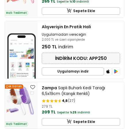
265 TL
Sepette
%10
indirimli
Sepete Ekle
Hızlı Teslimat
Alışverişin En Pratik Hali
Uygulamadan vereceğin
2.000 TL ve üzeri siparişlerde
250 TL
indirim
İNDİRİM KODU: APP250
Uygulamayı indir
Çok Satan
Zampa
Saplı Buharlı Kedi Tarağı
6,5x19cm (Karışık Renkli)
4,6
27
279 TL
209 TL
Sepette
%25
indirimli
Sepete Ekle
Hızlı Teslimat