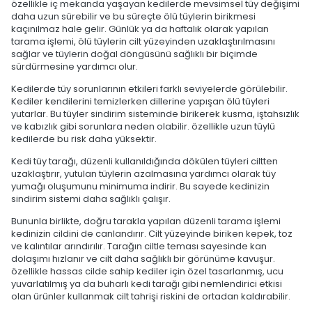
özellikle iç mekanda yaşayan kedilerde mevsimsel tüy değişimi
daha uzun sürebilir ve bu süreçte ölü tüylerin birikmesi
kaçınılmaz hale gelir. Günlük ya da haftalık olarak yapılan
tarama işlemi, ölü tüylerin cilt yüzeyinden uzaklaştırılmasını
sağlar ve tüylerin doğal döngüsünü sağlıklı bir biçimde
sürdürmesine yardımcı olur.
Kedilerde tüy sorunlarının etkileri farklı seviyelerde görülebilir.
Kediler kendilerini temizlerken dillerine yapışan ölü tüyleri
yutarlar. Bu tüyler sindirim sisteminde birikerek kusma, iştahsızlık
ve kabızlık gibi sorunlara neden olabilir. özellikle uzun tüylü
kedilerde bu risk daha yüksektir.
Kedi tüy tarağı, düzenli kullanıldığında dökülen tüyleri ciltten
uzaklaştırır, yutulan tüylerin azalmasına yardımcı olarak tüy
yumağı oluşumunu minimuma indirir. Bu sayede kedinizin
sindirim sistemi daha sağlıklı çalışır.
Bununla birlikte, doğru tarakla yapılan düzenli tarama işlemi
kedinizin cildini de canlandırır. Cilt yüzeyinde biriken kepek, toz
ve kalıntılar arındırılır. Tarağın ciltle teması sayesinde kan
dolaşımı hızlanır ve cilt daha sağlıklı bir görünüme kavuşur.
özellikle hassas cilde sahip kediler için özel tasarlanmış, ucu
yuvarlatılmış ya da buharlı kedi tarağı gibi nemlendirici etkisi
olan ürünler kullanmak cilt tahrişi riskini de ortadan kaldırabilir.