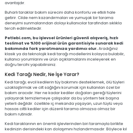
avantajdır.
Buharlı taraklar bakım sürecini daha konforlu ve etkili hale
getirir. Cilde nem kazandırmaları ve yumuşak bir tarama
deneyimi sunmalarından dolayı kullanıcılar tarafından sıklıkla
tercih edilmektedir.
Petlebi.com, bu işlevsel ürünleri güvenli alışveriş, hızlı
teslimat ve %100 orijinal ürün garantisiyle sunarak kedi
bakımında fark yaratmanıza yardımcı olur.
Aradığınız
klasik ya da teknolojik kedi tarağı modellerini kolayca bulabilir,
kullanıcı yorumlarını ve ürün açıklamalarını inceleyerek en
doğru tercihi yapabilirsiniz.
Kedi Tarağı Nedir, Ne İşe Yarar?
Kedi tarağı; evcil kedilerin tüy bakımını desteklemek, ölü tüyleri
uzaklaştırmak ve cilt sağlığını korumak için kullanılan özel bir
bakım aracıdır. Her ne kadar kediler doğaları gereği tüylerini
yalayarak temizlemeye çalışsalar da bu yöntem tek başına
yeterli değildir. özellikle iç mekanda yaşayan, uzun tüylü veya
hassas ciltli kediler için düzenli tarama olmazsa olmaz bir
bakım rutinidir.
Kedi taraklarının en önemli işlevlerinden biri taramayla birlikte
kedinizin derisindeki kan dolaşımını hızlandırmasıdır. Böylece kıl