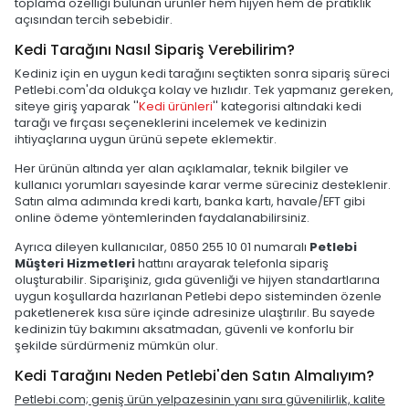
toplama özelliği bulunan ürünler hem hijyen hem de pratiklik
açısından tercih sebebidir.
Kedi Tarağını Nasıl Sipariş Verebilirim?
Kediniz için en uygun kedi tarağını seçtikten sonra sipariş süreci
Petlebi.com'da oldukça kolay ve hızlıdır. Tek yapmanız gereken,
siteye giriş yaparak ''
Kedi ürünleri
'' kategorisi altındaki kedi
tarağı ve fırçası seçeneklerini incelemek ve kedinizin
ihtiyaçlarına uygun ürünü sepete eklemektir.
Her ürünün altında yer alan açıklamalar, teknik bilgiler ve
kullanıcı yorumları sayesinde karar verme süreciniz desteklenir.
Satın alma adımında kredi kartı, banka kartı, havale/EFT gibi
online ödeme yöntemlerinden faydalanabilirsiniz.
Ayrıca dileyen kullanıcılar, 0850 255 10 01 numaralı
Petlebi
Müşteri Hizmetleri
hattını arayarak telefonla sipariş
oluşturabilir. Siparişiniz, gıda güvenliği ve hijyen standartlarına
uygun koşullarda hazırlanan Petlebi depo sisteminden özenle
paketlenerek kısa süre içinde adresinize ulaştırılır. Bu sayede
kedinizin tüy bakımını aksatmadan, güvenli ve konforlu bir
şekilde sürdürmeniz mümkün olur.
Kedi Tarağını Neden Petlebi'den Satın Almalıyım?
Petlebi.com; geniş ürün yelpazesinin yanı sıra güvenilirlik, kalite