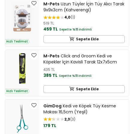
M-Pets
Uzun Tüyler İçin Tüy Alıcı Tarak
9x9x3cm (Kahverengi)
4,0
1
519 TL
459 TL
Sepette
%11
indirimli
Sepete Ekle
Hızlı Teslimat
M-Pets
Click and Groom Kedi ve
Köpekler İçin Kavisli Tarak 12x7x5cm
435 TL
385 TL
Sepette
%11
indirimli
Sepete Ekle
Hızlı Teslimat
GimDog
Kedi ve Köpek Tüy Kesme
Makası 16,5cm (Yeşil)
2,3
3
179 TL