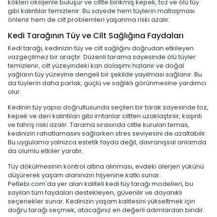
kökleri oksijenle buluşur ve ciltte birikmiş kepek, toz ve ölü tüy
gibi kalıntılar temizlenir. Bu sayede hem tüylerin matlaşması
önlenir hem de cilt problemleri yaşanma riski azalır.
Kedi Tarağının Tüy ve Cilt Sağlığına Faydaları
Kedi tarağı, kedinizin tüy ve cilt sağlığını doğrudan etkileyen
vazgeçilmez bir araçtır. Düzenli tarama sayesinde ölü tüyler
temizlenir, cilt yüzeyindeki kan dolaşımı hızlanır ve doğal
yağların tüy yüzeyine dengeli bir şekilde yayılması sağlanır. Bu
da tüylerin daha parlak, güçlü ve sağlıklı görünmesine yardımcı
olur.
Kedinin tüy yapısı doğrultusunda seçilen bir tarak sayesinde toz,
kepek ve deri kalıntıları gibi irritanlar ciltten uzaklaştırılır, kaşıntı
ve tahriş riski azalır. Tarama sırasında ciltle kurulan temas,
kedinizin rahatlamasını sağlarken stres seviyesini de azaltabilir.
Bu uygulama yalnızca estetik fayda değil, davranışsal anlamda
da olumlu etkiler yaratır.
Tüy dökülmesinin kontrol altına alınması, evdeki alerjen yükünü
düşürerek yaşam alanınızın hijyenine katkı sunar.
Petlebi.com'da yer alan kaliteli kedi tüy tarağı modelleri, bu
sayılan tüm faydaları destekleyen, güvenilir ve dayanıklı
seçenekler sunar. Kedinizin yaşam kalitesini yükseltmek için
doğru tarağı seçmek, atacağınız en değerli adımlardan biridir.