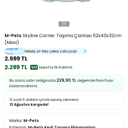
1
/
5
M-Pets
Skyline Carrier Taşıma Çantası 52x40x32cm
(Mavi)
Orijinal
Petlebi, M-Pets yetkili satıcısıdır.
Ürün
2.599 TL
2.299 TL
%11
Sepette Ek İndirimli
229,90 TL
Bu ürünü satın aldığınızda
değerinde Para Puan
kazanacaksınız.
12 saat 5 dakika
içinde sipariş verirseniz
12 Ağustos kargoda!
Marka:
M-Pets
Kategori:
M-Pets Kedi Taşıma Ekipmanları