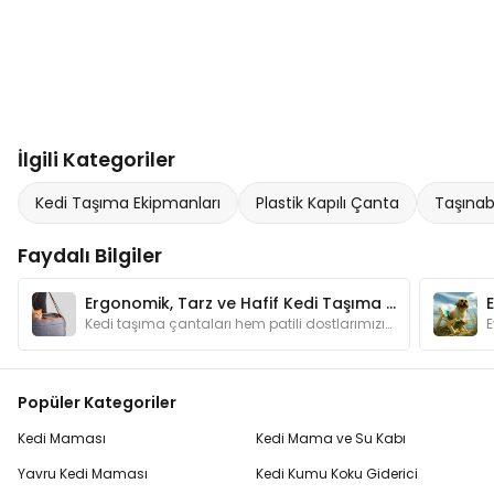
İlgili Kategoriler
Kedi Taşıma Ekipmanları
Plastik Kapılı Çanta
Taşınab
Faydalı Bilgiler
Ergonomik, Tarz ve Hafif Kedi Taşıma Çantaları
Kedi taşıma çantaları hem patili dostlarımızın hem de bizlerin ihtiyaçlarına cevap verecek özel tasarımları ile hayat kurtaran çözümler sunarlar.
Popüler Kategoriler
Kedi Maması
Kedi Mama ve Su Kabı
Yavru Kedi Maması
Kedi Kumu Koku Giderici