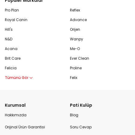
Popüler Markalar
Pro Plan
Reflex
Royal Canin
Advance
Hill's
Orijen
N&D
Wanpy
Acana
Me-O
Brit Care
Ever Clean
Felicia
Proline
Tümünü Gör
Felix
Kurumsal
Pati Kulüp
Hakkımızda
Blog
Orijinal Ürün Garantisi
Soru Cevap